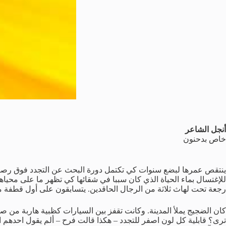
أنجل الشاعر
خاص بدحنون
ينتقص عمرها لبضع سنوات كي تكتمل دورة البحث عن التجدد فوق رصيف
للإغتسال بماء الحياة الذي كان سببا في شقائها كي تظهر ما على محيا
رجعة تحت لهاث ثلاثة من الرجال الحاقدين. يتسابقون على أول قطفة 
كان الضجيج يملأ المدينة. وكانت تقفز بين السيارات كظبية هاربة من صيا
ترى؟ قابلية كل لون اصفر للتجدد – هكذا قالت فرح – ألم يقول احدهم ا