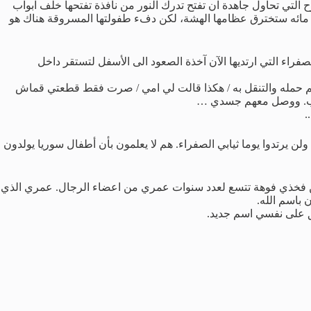
التي تحاول جاهدة ان تفتح تدرك النور من نافذة تفتحها خلف ابواب
دة مائه ستخترق عظامها الهشة، لكن دفء طفولتها المسروقة هناك هو
راء التي ارتديها الآن آخذة الصعود الى الأسفل لتستقر داخل
هم حمله والتنقل به / هكذا قالت لي امي / صرت فقط قطعتي قماش
لرهاب. ووصل معهم جسدي …
.
رتدوا يوما ثيابي الصفراء. هم لا يعلمون بأن أطفال سوريا يولدون
 وبين فخذي فوهة تتسع لعدد سنوات عمري من اعضاء الرجال. عمري الذي
باسم الله.
لق على نفسي اسم جديد.