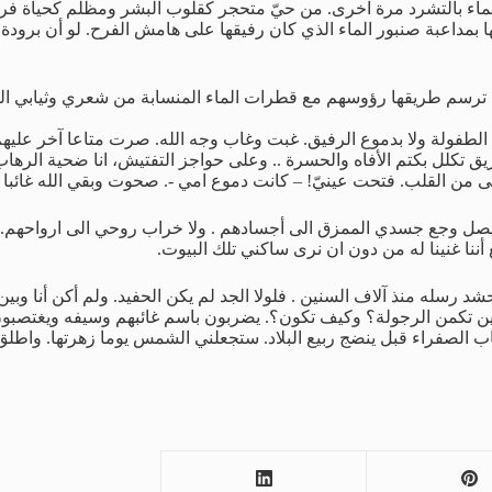
لسماء بالتشرد مرة اخرى. من حيّ متحجر كقلوب البشر ومظلم كحياة فرح 
ها بمداعبة صنبور الماء الذي كان رفيقها على هامش الفرح. لو أن برو
وة ترسم طريقها رؤوسهم مع قطرات الماء المنسابة من شعري وثيابي الصف
الطفولة ولا بدموع الرفيق. غبت وغاب وجه الله. صرت متاعا آخر علي
طريق تكلل بكتم الأفاه والحسرة .. وعلى حواجز التفتيش، انا ضحية ا
من القلب. فتحت عينيّ! – كانت دموع امي -. صحوت وبقي الله غائبا .
 وجع جسدي الممزق الى أجسادهم . ولا خراب روحي الى ارواحهم. ولن ي
ننا غنينا له من دون ان نرى ساكني تلك البيوت.
شد رسله منذ آلاف السنين . فلولا الجد لم يكن الحفيد. ولم أكن أنا
ن تكمن الرجولة؟ وكيف تكون؟. يضربون باسم غائبهم وسيفه ويغتصبون 
اب الصفراء قبل ينضج ربيع البلاد. ستجعلني الشمس يوما زهرتها. واط