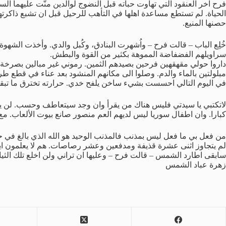
فرح آخر العنقود التي تهاوت حباته قبل النضوج لوالدين منّت عليهما ا
الحياة. لم تستطع مساعدة اهلها في التأهب للرحيل قبل ان تشبع ذاكرت
حصنها المنيع.
خُلِع الباب – قالت فرح – واُشهرت البنادق، وكُبل والدي. وأخذت الشه
سراويلهم الفضفاضة المموهة بكثير من القوة والبطش.
داروا حولي مقهقهين فرحين بصيدهم الثمين. رموني غير مبالين بصرخة 
مبلولتين بالماء والدم. وصلوا الى مكانهم المنشود بعد عناء في قطع 
في اليوم التالي احسست بشيء ساخن يلفح خدي. حرارته تخترق ما تبقى 
لاتكتبي يا سيدتي فليس هناك من يقرأ وان وجد سيتعاطف وحسب. لن يصل
كبارا. وان اطفال سوريا ليس لديهم العم منصور صانع بيوت الألعاب. مع أ
من فعل بي ما فعل ليس بمذنب فالمذنب الوحيد هو الله الذي بالغ في ح
لم يتجاوز اثنى عشرة قذيفة ومدفعين وعشر رصاصات. هم لا يعلمون اي
سابقى اطارد الشمس – قالت فرح – وعليها ان تراني ولن اخلع تلك الثي
زهرة عباد الشمس