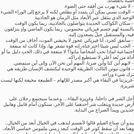
أشبه بالقصائد:
– لا شيء يهرب من أفقه حتى الضوء.
– الوقت نسبي يمكن أن يتمدد أو يتقلص لكنه لا يرجع إلى الوراء الشيء
الوحيد الذي ينتقل عبر الأبعاد مثل الزمان هو الجاذبية
– سكان الكواكب الجديدة يتواصلون بالجاذبية، ربما يكون الوقت
بالنسبة لهم جسم فيزيائي محسوس، ربما يكون الماضي وادٍ ينزلقون
فيه، والمستقبل جبلٌ يصعدون إليه.
– سأنفق كجرذ، أنا فيزيائي عجوز لا يخيفني الموت، أخاف من الوقت
– الحب ليس شيئا اخترعناه، إنه قوة نشعر بها، وإذا كانت له منفعة
اجتماعية لماذا نحب أشخاصاً ماتوا؟ لا منفعة في ذلك. الحب دليل ما أو
أداة من بُعد أعلى لا نستطيع إدراكه.
– لايهم أين كنا وأين صرنا، المهم أين نحن الآن وإلى أين سنمضي.
– قانون نيوتن الثالث: الطريقة الوحيدة ليكتشف الإنسان طريقه هي
ترك شيء وراءه.
-غريزتنا في البقاء هي أكبر مصدر للإلهام – الطبيعة مخيفة لكنها ليست
شريرة.
أجل الشر في داخلنا، وغريزة البقاء… وعندما سيجتمع رجلان على
أرض جديدة ويتغلب شر أحدهما على الآخر، سنكون أمام قابيل وهابيل
جديدين ويبدأ الصراع من البداية.
يبدو أن صناع الفيلم قالوا لأنفسم لنذهب في الخيال أبعد من الخيال..
وهنا بعد أن سقط كونر في الوقت كبعد زمني ملموس خماسي الأبعاد،