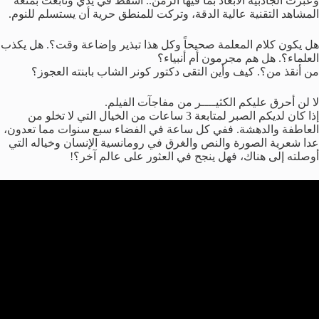
وعبرت الجاذبية الأبعاد بما فيها الزمن.. أسقط في يدي وتابعت بمتعة
المشاهد التقنية عالية الدقة، وتركت للمنطق حرية أن يستسلم للنوم.
هل يكون كلام المعلمة صحيحاً وكل هذا تبذير وإضاعة وقت؟. هل يكذب
العلماء؟. هل هم مجرمون أم أنبياء؟
من أنقذ من؟. كيف وأين التقى دكتور كونر الشاب بابنته العجوز؟
لا لن أحرق عليكم الكثيــــر من مفاجآت الفيلم.
إذا كان لديكم الصبر لمتابعة 3 ساعات من الخيال التي لا تخلو من
العاطفة والدهشة. ففي كل ساعة في الفضاء سبع سنوات مما تعدون،
عدا شعرية الصورة والنص والغرق في رومانسية الإنسان وخياله التي
أوصلته إلى هناك، فهل ينجح في العثور على عالم آخر؟!