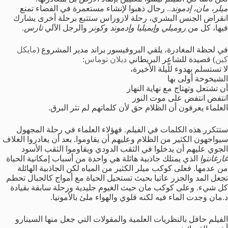
ميلر، مان، إدموند
.. رجال ذهبوا لإنشاء مستعمرة في الفضاء تمنع
انقراض الجنس البشري، رحلة لازوراس ستتبع برحلة أخرى يشارك
فيها، كل من
روميلي وإيميليا وإدموند وكونر
والرجل الآلي
تارس
.
في لحظة المغادرة، يلقي البروفيسور براند مدير المشروع (
مايكل
كين
) قصيدة للشاعر البريطاني
ديلان توماس
:
لا تستسلم بهدوء للّيلة الأخيرة،
الشيخوخة أولى بها
أن تشتعل وتهتاج مع نهاية النهار
انتفض انتفض على موت النور
العلماء يعرفون أن الظلام حق لأن كلماتهم لم تثر البرق.
ستتكرر هذه الكلمات في الفيلم. فهؤلاء العلماء في رحلة المجهول
سيواجهون الكثير من الظلام وعليهم أن يقاوموا. بعد أن يغادروا الغلاف
الجوي عليهم أن يدخلوا في الثقب الدودي ويقاوموا الثقب الأسود
غارغانتوا
الذي يمتلك جاذبية هائلة هي واحدة من أسباب إمكانية الحياة
من عدمها. فعلى كوكب ميلر الكثير من المياه لكن الجاذبية الهائلة
تجعل المد والجزر عاتيا بحيث تستحيل الحياة مع أمواج كالجبال تحطم
كل شيء. وعلى كوكب مان حيث الغيوم جليدية ورحلة سابقة بقيادة
د.مان وجدت الماء فيه لكنه قلوي والهواء ملئ بالأمونيا.
الفيلم حافل بالنظريات العلمية والمقولات التي جعل منها السينارو