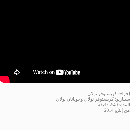
إخراج:
كريستوفر نولان
سيناريو: كريستوفر نولان و
جوناثان نولان
المدة: 2:49 دقيقة
من إنتاج 2014