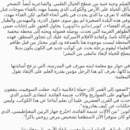
الفيلم وجبة غنية من شطح الخيال العلمي. والشاعرية أيضاً. التصحر
يأكل الحياة على الأرض والكوكب الذي يضمنا مهدد بالفناء بموجات غبار
هائلة. لا نعرف ما الذي يحدث في باقي أنحاء العالم، لكن الغذاء مهدد،
وفي هذه البلدة الصغيرة لم يبق سوى حقول الذرة، والمهندس والطيار
ورائد الفضاء
د. كونر
(
ماثيو ماكونهي
) يحاول العثور على إجابات ضمن
الظواهر الغريبة التي تحدث. يوصله فضوله وبحثه إلى محطة مخفية
لوكالة ناسا. وكعادة الأفلام الأميركية عليك أن تتجاوز المنطق، فهذه
المحطة ليست موجودة هنا بالصدفة ود.كونر مختار من قبل طاقم
العلماء ليقوم برحلة بحث عن كوكب جديد في الكون يكون بديلا
يصلح للحياة لإنقاذ ماتبقى من البشر!
في حوار مع معلمة ابنته
مورف
في المدرسة، التي تزعج أساتذتها
بذكائها، نعرف كم هذا الرجل مؤمن بقدرة العلم على الإنقاذ تقول
المعلمة:
“الصعود إلى القمر كان حملة إعلامية ذكية، جعلت السوفييت ينفقون
أموالهم على الصواريخ والآلات عديمة الفائدة. لنتفادى التبذير الذي
حدث في القرن العشرين علينا أن نعلم أبناءنا عن هذا الكوكب، وليس
حكايات عن كيف يغادرونه”.
كونر
: “من الآلات عديمة الفائدة، اختُرع جهاز الرنين المغناطيسي، الذي
لو كان متوفراً الآن لاستطعنا تشخيص مرض زوجتي باكراً”.
لكن ناسا في الفيلم ليسوا معنيين بإنقاذ الأرض بل بمغادرتها.