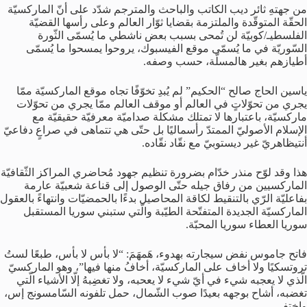
من جهتهِ ثائر ديب الكاتب والباحث والمترجم شدّد على أنّ الماركسيّة
الحقّة المتوقّدة والملتزمة بقضايا ثوّار العالم وعلى رأسها القضيّة
الفلسطيـ/كوبيّة لن تُمحى بسبب بعض ناشطي ما يُسمّى الثّورة
السّوريّة في ما يُسمّى موقع الفيسبوك، يروحوا يمسحوا ما يُسمّى
أطيازهم بغير هالمسلّة، حسب وصفه.
ياسين الحاج صالح “الحكيم” لم يُبدِ تخوّفًا تجاه موقع الماركسيّة ممّا
يجري من تحوّلاتٍ في العالم أو موقف العالم ممّا يجري من تحوّلات
ماركسيّة، باعتبارها لا تمتلك مشكلة صداميّة معرفيّة حقيقيّة مع
الإسلام الأصوليّ الممتدّ رأسماليًا بل حتّى هي تتماهى في صراعٍ دفاعيّ
أنتيظاهريّ غير ديستوبيّ مع نقّاد نقّاده.
هذا وقد لوّح منذر خدّام بضرورة تنظيم جهود مُحاضري المراكز الثّقافيّة
الماركسيين من رفاق جيله حتّى الوصول إلى قناعة شعبيّة عارمة
بفاعليّة الرّي بالتنقيط لكاقة المحاصيل بدءًا بالحمضيّات وانتهاءً بالعقول
الماركسيّة الجديدة المتفتّحة الطيّبة والّتي ستبني سوريا المستقبل
سوريا العطاء سوريا المحبّة.
فاتح جاموس نفض سيجارته بهدوء، هَمهَمَ: “لا بأس لا بأس، طبعًا لستُ
تروتسكيًا ولا أخاف على الماركسيّة، أخافُ منها فيها”، وهو الماركسيّ
الّذي لا يعجبه شيء في أيّ شيء لا يعحبه، ولا تغضِبهُ إلّا الأشياء الّتي
تغضبه، أشاح بوجهه بعيدًا صوب الشّمال، حمل تلفونه السّامسونج إس،
واختفى.