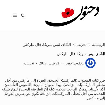
لتجاوز
لى
لمحتوى
الرئيسية
تجريب
الشّاي ليس سريعًا، قال ماركس
الشّاي ليس سريعًا، قال ماركس
يعقوب خضر
21 يناير, 2017
تجريب
في كتابه المعنون: (الماركسيّة الجديدة، العودة إلى ماركس من أجل
تخطّي الماركسيّات الرّائجة)، بهذا العنوان المليء بالغموض الفلسفيّ،
أكّد الأستاذ المفكّر الباحث سلامة كيلة أنّ الطّريقة الوحيدة للماركسيّة
الجديدة من أجل تخطّي الماركسيّات الرّائجة تكون عن طريق العودة
إلى ماركس.