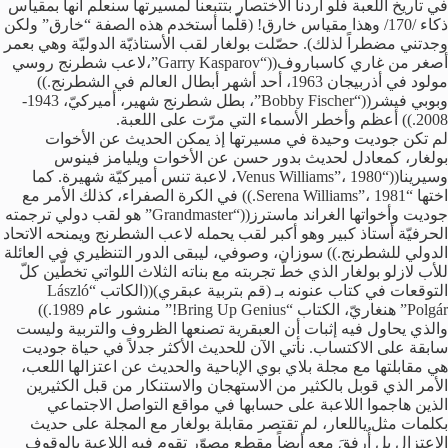
في تاريخ اللعبة فلو أردنا الاختصار بتتبعنا لمسيرتها سنعلم أنها بمقياس
ذكاء /170/ وهذا مقياس خارق! (قلّما أستخدم هذه الصفة “خارق” ولكن
وجدتني مضطراً لذلك). حصّلت بولغار لقب الأستاذيّة الدوليّة وهي بعمر
أصغر من غاري كاسباروف((“Garry Kasparov”،لاعب شطرنج روسي
مولود في أذربيجان 1963، أحد أشهر أبطال العالم في الشطرنج.))
وبوبي فيشر((“Bobby Fischer”، بطل شطرنج شهير، أميركيّ، 1943-
2008.)) أعظم وأخطر الأسماء التي مرّت على اللعبة.
لم تكن جوديت وحيدة في مسيرتها إذ يمكن الحديث عن الأخوات
بولغار، كمعادل لحديث بدور حسن عن الأخوات ويليامز فينوس
وسيرينا((“Venus Williams”، 1980، لاعبة تنس أميركيّة شهيرة. كما
اختها “Serena Williams”، 1981.)) في الكرة الصفراء، كذلك الأمر مع
جوديت وأخواتها الغراند ماسترز((“Grandmaster” هو لقب دولي ترجمته
الحرفيّة أستاذ كبير وهو أكبر لقب يحمله لاعب الشطرنج ويمنحه الاتحاد
الدولي للشطرنج.)) سوزان، وصوفي، ليبقى الدور التنظيري في العائلة
للأب لازلو بولغار الذي خطّ تجربته مع بناته الثلاث اللواتي تخطّين كلّ
التوقعات في كتاب عنونه بـ (قم بتربية عبقري)((الكاتب “László
Polgár” هنغاريّ، الكتاب “Bring Up Genius!” منشور عام 1989.))
والذي يحاول فيه إثبات أن العبقرية تصنعها الظروف والتربية وليست
سابقة على الاكتساب. نأتي الآن للحديث الأكثر جدلاً في حياة جوديت
هي مقابلتها مع مجلة بلاي بوي الإباحية والحديث عن اعتزالها اللعب،
الأمر الذي قوبل بالكثير من الاستهجان والاستنكار من قبل الكثيرين
الذين هاجموا اللاعبة على حسابها في مواقع التواصل الاجتماعي
بكلمات مثل ياللعار، لم تقتصر مقابلة بولغار مع المجلة على حديث
الاعتزال بل أُرفقَ معه أيضاً مقطع مصوّر تقوم فيه اللاعبة بالوقوف