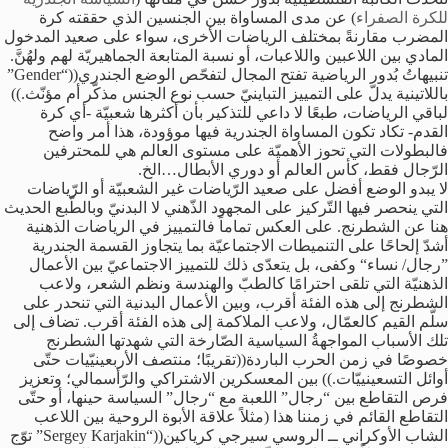
للكرة الصفراء
) عن مدى المساواة بين الجنسين الذي حققته كرة
المضرب مقارنةً بمختلف الرياضات الأخرى، سواء على صعيد المدخول
المادي بين اللاعبين واللاعبات، أو نسبة المتابعة الجماهيريّة لهم ولهُنَّ.
تنبيهاتُ بُدور الرياضية تفتح المجال لتفحّص الوضع الجندري((“Gender”
باللاتينية يدلّ على التمييز التباينيّ حسب نوع الجنس مذكّر أم مؤنّث.))
لباقي الرياضات، طبعًا لا داعي للتذكير بأن أكثرها شعبيّة -أي كرة
القدم- تكاد تكون المساواة الجندرية فيها موؤودة، هذا أمر واضح
فالبطولات التي تحوز الأهميّة على مستوى العالم هي للمحترفين
الرّجال فقط، كأس العالم أو دوري الأبطال…الخ.
لا يبدو الوضع أفضل على صعيد الرّياضات غير الشعبيّة أو الرّياضات
التي ينحصر فيها التّركيز على المجهود الذّهني لا البدنيّ وبالطّبع الحديث
هنا عن الشطرنج. على العكس تماماً فالتمييز في الرياضات الذهنية
أشدّ إلحاحًا على التنميطات الاجتماعيّة بما يتجاوز القسمة الجندرية
”رجال/ نساء“ وكفى، بل يتعدّى ذلك للتمييز الاجتماعيّ بين الأعمال
الذهنيّة التي تلقى احترامًا كالطبّ والهندسة ونظم الشعر، ولاعب
الشطرنج إلى هذه الفئة أقرب، وبين الأعمال البدنية التي تنحدر على
سلّم القيم كالعمّال، ولاعب الملاكمة إلى هذه الفئة أقرب. تضاف إلى
تلك الأسباب المواجهةُ السياسية الصّارخة التي شهدتها الشطرنج
خصوصًا في زمن الحرب الباردة((تقريبًا؛ منتصف الأربعينيّيات حتّى
أوائل التسعينييّات.)) بين المعسكرين الاشتراكي والرّأسمالي؛ وتعزيز
فرص التقاطع بين “رجال” اللعبة مع “رجال” السياسة حينها، أو حتّى
التقاطع القائم في زمننا هذا (مثلاً علاقة الأبوة الروحية بين اللاعب
الشاب الأوكراني ــ الروسي سيرجي كرياكين((“Sergey Karjakin” توّج