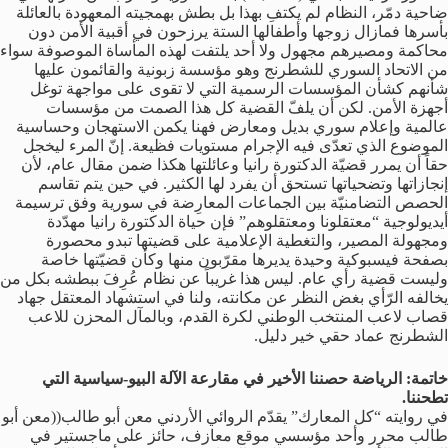
ضاحية دمّر، النظام لم يكتفِ بهذا بل بطش بهمجيته المعهودة بالعائلة
بأسرها فمازال زوجها وأطفالها الستة يرزحون في أقبية الأمن دون
محاكمة ومصيرهم مجهول ولا أحد يلتفت لهذه المأساة الموصوفة سواء
من الاتحاد السوري للشطرنج وهو مؤسسة زبونية والقائمون عليها
شأنهم كشأن المؤسسات الرسمية التي لا تقوى على مواجهة توغل
أجهزة الأمن. لكن أن يلفّ القضية كل هذا الصمت من مؤسسات
عالمية وإعلام سوري بديل ومعارض فهنا يكمن الاستهجان وحساسية
الموضوع الذي تعدّى فيه الإجرام مستويات فظيعة. إنّ المرء ليخجل
حقاً أن يمرر قضيّة الدكتورة رانيا وعائلتها هكذا ضمن مقال عام، لأن
إنجازاتها وتضحياتها تستحق أن يفرد لها الكثير. في حين يتم تقاسم
الحصص التضامنيّة بين الجماعات المعارِضة في سورية وفق ترسيمة
أيديولوجية “معتقلونا ومعتقلوهم” فإن حياة الدكتورة رانيا مهدّدة
ومجهولة المصير، والتغطية الإعلامية على قضيتها تبدو محصورة
بصفحة فيسبوكية وحيدة يديرها مقرّبون منها وكأن قضيّتها خاصة
وليست قضية رأي عام. ليس هذا غريباً عن نظام عُرِفَ ببطشه بكل من
يخالفه الرّأي بغض النظر عن مكانته، ولنا في استشهاد المعتقل جهاد
قصاب لاعب المنتخب الوطني لكرة القدم، وبالمآل المحزن للاعب
الشطرنج عماد حقي خير دليل.
خاتمة: الرياضة حصننا الأخير في مقارعة الآلة البيو-سياسية التي
تطحننا.
في روايته “كل المعارك” يقدّم الروائي الأردني معن أبو طالب((معن أبو
طالب محرر وأحد مؤسسي موقع معازف، حائز على ماجستير في