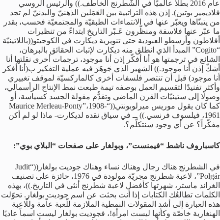
عام 2016 بطلًا عالميًا في الشّطرنج الخاطف.)) والرئيس الروسي
فلاديمير بوتين). إذن هذه التراتبية بين العَمَلين الذهنيّ والبدنيّ لم تجد
من يتبنّاها ويعبّر عنها في الانتماءات الطبقيّة والمجتمعيّة فحسب، بقدر
ما عبّر عنها فلاسفة ومنظّرون عَـبْر التاريخ ابتداءً من تنظيرات
أفلاطون وأرسطو العبودية حتى تنويرية ديكارت في الكوجيتو((باللاتينيّة
“Cogito” المبدأ الذي انطلق منه ديكارت لإثبات الحقائق بالبرهان،
الشائع في ترجمتها هو أنا أفكّر إذن أنا موجود، ترجمات أخرى نقلتها أنا
أشكّ إذن أنا موجود.)) الشهير الذي جَوهَرَ فيه عملية التفكير ب(أنا أفكر
أنا موجود) قبل أن تنتصر فلسفات أخرى كالماركسيّة لموقف تغييري
وأكثر تفنيدًا لتقسيم العمل بوصفه تيمة طبعت نمط الإنتاج الرأسمالي،
وصولًا إلى ستينيّات القرن الماضي وتقدُّم مقولة الجسد كسياسة، أو
كما كان يقول موريس ميرلوبونتي((“Maurice Merleau-Ponty”،1908-
1961، فيلسوف فرنسي.)) ــ في سياق نقده لديكارت- ماذا لو لم أكن
مفكّراً؟ عن أي وجود سنتكلّم؟.
كاسباروف ناشط “فيمنست”، وبولغار على صفحات “البلاي بوي”:
في الشطرنج هناك رجال وهناك نساء وهناك جوديت بولغار((“Judit
Polgár”، لاعبة شطرنج مجريّة مولودة في 1976، حائزة على تصنيف
الغراند ماستر، شهرتها كأفضل لاعبة شطرنج أنثى في التاريخ.))، بهذه
الكلمات تطالعُك الكتابات إذا أنت بحثت عن اسم جوديت بولغار. تحوّلت
هذه العبارة إلى أشد المقولات النمطية الملازمة للّعبة عاّمة وللّاعبة
الهنغارية خاصّة وكأنها ليست امرأة!، فجوديت بولغار ليست اسماً عاديًا