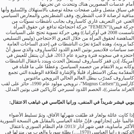
أمام عدسات المصورين هناك وتتحدث عن تجربتها.
في سياق متصل وعلى صفحات مجلة توصف بالاستهلاك والتّسليع وأنها
منافية لرصانة لاعب الشطرنج، وقف الشطرنجي والمعارض السياسي
الغني عن التعريف غاري كاسباروف بجانب ناشطات نسويّات من
حركة فيمن((“FEMEN” حركة احتجاجيّة تدافع عن حقوق المرأة
تأسست 2008 في أوكرانيا.)) وهي حركة نسوية تحتج على السياسات
المناهضة لحقوق المرأة من خلال التعري الاحتجاجي (وليس التسليعي
كما يرونه)، وهذه المرّة تعرّت الناشطات في إحدى الساحات العامة
ضد سياسات فلاديمير بوتين العدو اللدود لكاسباروف والذي سبق أنْ
احتجزه في سجونه فترة وجيزة عام 2013، قبل أن ينتقل للعيش في
أمريكا، إذن قفز كاسباروف ليستغلّ الحدث ويندد باعتقال الناشطات
وكأنه يريد الانتقام من خصمه السياسيّ. وعطفًا على ما قلناه في
المقدّمة يمكن الاستطراد قليلًا والإشارة للعلاقة الوطيدة التي تجمع
كاسباروف كمدرّب ببطل العالم الحالي النرويجي ماغنوس
كارلسن((“Magnus Carlsen”، نرويجي مولود عام 1990، حائز على لقب
الغراند ماستر.))، الخصم اللدود لسيرجي كارياكين فتى بوتين المدلل.
بوبي فيشر شريداً في المنفى، ورانيا العبّاسي في غياهب الاعتقال:
إذا كانت عائلة بولغار قد طبّقت شهرتُها الآفاق، وتمّ تسليط الأضواء
عالمياً على إنجازاتهم، فإنّ عائلة العباسي بالمقابل هي النسخة السورية
الأكثر مأساوية، ففي شهر آذار /2013/ قام النظام السوري باعتقال
الدكتورة رانيا العباسي (1970,…) بطلة سوريا والعرب من منزلها في