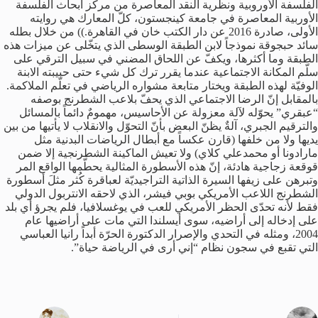
الفلسفة الأوروبية ونظرية النقد المعاصرة من مركز أبحاث الفلسفة
الأوربية المعاصرة في جامعة كينجستون، كلّ المعارك هي روايته
الأولى، صادرة 2016 عن دار الكتب خان في القاهرة.)) من خلال بطله
سائد حبجوقة نموذجاً لابن الطبقة الوسطى الذي يتخّلى عن ميزات هذه
الطبقة وما أكثرها، ويكفّ عن اللحاق المضني في سبيل الترقي على
سلّم المكانة الاجتماعية عندما يقرر ترك كل شيء حتى حبيبته الابنة
الوفيّة لهذه الطبقة ويختار متابعة مشواره الرياضي في تعلّم الملاكمة.
بالمقابل إنّ الرضا الاجتماعي الذي يحفّ بلاعب الشطرنج بوصفه
“عبقري” يحوّله لآلة معزولة عن الأحاسيس، مهمومٌ دائماً بالمسائل
والترقيم الجبري، آلةٌ يظنّ البعض بأنّ التحوّل والانقلاب لا يأتيها من بين
يديها ولا من خلفها (قارن عكساً مع أبطال الرياضات البدنية مثل
مارادونا أو محمدعلي كلاي) ولا تعيش الماكينة الشطرنجية إلا ضمن
قوقعة زجاجية هادئة، إنّ هذه الأسطورة المثالية يحطّمها الواقع المر
وتبرهن على زيفها السيرة الذاتية التراجيديّة لعباقرة كُثر مثلَ أسطورة
الشطرنج اللاعب الأمريكي بوبي فيشر، الذي لاحقه الانتربول الدولي
فقط لأنه تحدّى الحظر الأمريكي للعب في يوغسلافيا، فلم يجرؤ أي بلد
على إدخاله إلى أراضيه، سوى أيسلندا التي مات على أراضيها عام
2004، ومثله في التحدي والإصرار الدكتورة الحرّة أبداً رانيا العباسي
التي تقبع في سجون نظام “إني أرى في الرياضة حياة”.