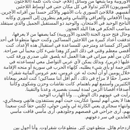
الأوروبية وما يتبعها من وسائل إعلام، حيث باتت كلمة (اللاجئون
السوريون) الأكثر تداولاً في كل مكان حتى في أوساط اللاجئين
أنفسهم. فاللاجئ السوري بات الأشهر والأكثر حسداً بين أقرانه الآخرين.
وبدأ الأفغاني والعراقي واللبناني وغيرهم ينظرون إلى السوري وكأنه
الناجح الوحيد في الامتحان، والوحيد ذو المستقبل الجميل والذي سيتقلد
مناصب الحكم في هذا البلد العجوز.
وحال فتح حدود الجنة (الحدود الأوروبية) كما يصفها من لا يعرفها،
تدفقت أعداد كبيرة من اللاجئين المساكين وكنت حينها متطوعاً في أحد
المراكز كمساعد ومترجم، للمساعدة في استقبال هذه الأعداد، كنت
أقضي معظم وقتي في ذلك المركز وهذا شيء كان محبباً لي صراحة.
كان من أهم ميزاتي في هذا العمل أنه يلصق على صدري ورقة كتب
عليها (عربي)، وبذلك يمكن لأي عربي التواصل معي لمساعدته في
الترجمة أو بأي شيء يطلبه، كإنهاء الحرب في سورية أو منحه الإقامة
خلال يومين أو أن أبحث له عن عروس، نعم عروس ألمانية شقراء
حصراً. حقًا لا مزاح في ذلك ، ألم أقل أننا مساكين! كنت أشعر بمعاناة
الكثيرين وأستمع لهم باهتمام. كانت نقاشات وحزن وشكوى وكأننا
أصدقاء أقصانا الزمن لمدة ليست بقصيرة، وعدنا والتقينا.
رأيت في عيونهم ذاك الوطن… وأنا الهارب الوحيد.
هذا لا يعني أنهم ليسوا عكاريت حيث أنهم يستنفذون هاتفي وسجائري،
وانتهاء سجائري يعني الكارثة لي ولمن حولي، لكنني حقاً كنت سعيداً
بهم، أرى جراحي في قصصهم وجلودهم، أرى مآسي فاقت مآسي
العابدين في سر دعوتهم.
ازدحام هائل. متطوعون كثر. متطوعات شقراوت. وأنا أجول بين