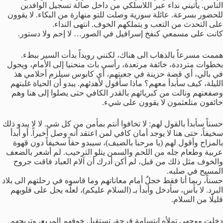
الناس.
يأتيني نداء عبر اللاسلكي من داخل صالة تسجيل الوافدين
للحضور بسرعة. عائلة سورية وصلت للتو منهارة من البكاء. لا يقوون
على التحدث من التعب و يتملكهم الخوف. انتهى النداء.
كانت على مسمعي كنفخ إسرافيل في الصور… لا إحم ولا دستور.
هممت مسرعاً بالذهاب الى هناك، لكنني رويداً بدأت السير ببطء.
بخطوات مترددة، خائفة مرتعدة، رأسي بات منحنيا إلى الأمام، ويجول
في بالي، أي قصة حزينة في جعبتهم، أي كابوس سيلزم أحلامي هذ
الليلة، كيف سأبدأ معهم؟ ماذا سأقول لأهدئهم. يبدو أن الحياة غلبتهم
وصفعتهم ونالت من كبريائهم بالقدر الكافي حتى يصلوا إلى هنا وهم
خائفون متلعثمون لا يقوون على شيء.
حسناً سأبدأ بالقول لهم: لا تخافوا أنتم بمأمن من كل شي. لا لا يبدو ذلك
سخيفاً، حتى هنا لا يوجد أمان كافي لمن اعتقد أنه وصل أخيراً. أو أبدأ
بالمزاح وأقول لهم (يا مرحبا بالضيف)، سيبدو حقاً سخيفاً دون قهوة
عربية وطعام جله من اللحم والسمن يتلو الترحيب. لم أشعر بالضعف
والخوف مثل ذلك من قبل، لم أكن أدرك أن آلام العباد فاقت جروح
المسيح في صلبه.
حسناً، ربما أنا فقط خجلٌ أمام معاناتهم وما قاسوه في رحلتهم الى بلاد
البرد. لا بأس، سأدخل وأبدأ بـ (السلام عليكم)، لعلّه يحل على قلوبهم
قليلًا من السلام.
دخلت ووجهي تملأه ابتسامة فرِحة، تستقبل خوفهم المريع، وتريحهم.