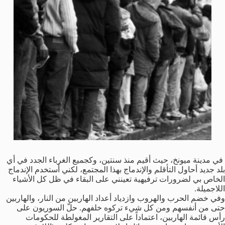
في مدينة ميونخ، حيث أقيم منذ سنتين، وكجميع الغرباء الجدد في أي
بلد جديد أحاول التأقلم والإندماج بهذا المجتمع، لكني أستخدم الإندماج
الخاص بي لضرورات ترفيهية تعينني على البقاء في ظل كل الأشياء
اللاجميلة.
وفي خضم الحرب والهروب وازدياد أعداد الهاربين من النار، والهاربين
حتى من أنفسهم ومن كل شيء تركوه خلفهم. حلّ السوريون على
رأس قائمة الهاربين، اعتماداً على التقارير المغولطة للحكومات