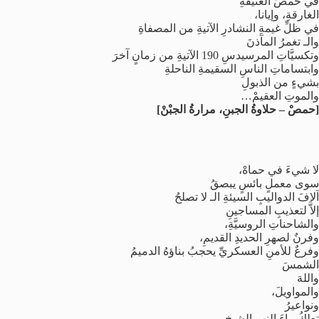
في حمصَ العتيقةِ
الغارقةِ، وإيانا،
في ظلِّ غيمةِ النشادرِ الآتيةِ من المصفاةِ
والـ تغمرُ المآذنَ
وتكسيَّاتِ المرسيدسِ 190 الآتيةِ من زمانٍ آخرَ
وابتساماتِ الناسِ السقيمةِ الناحلةِ
بشيءٍ من الذبولِ
والموتِ العقيمْ…
[حمصْ – حلاوةُ الجبنِ، مرارةُ الجبْنْ]
لا شيءَ في حماهْ،
سوى معملٍ بائسٍ يبصقُ
آلافَ الدواليبِ السيئةِ الـ لا تصلحُ
إلاَّ لتعذيبِ المساجينِ
والشاحناتِ الروسيَّةِ،
وفرنٌ لصهرِ الحديدِ القديمِ،
وفرعٌ للأمنِ العسكريِّ يحجبُ بناؤهُ الدميمُ
الشمسَ
واللهَ
والمواويلَ،
ونواعيرُ
تعلكُ ماءَ النهرِ الشيخِ