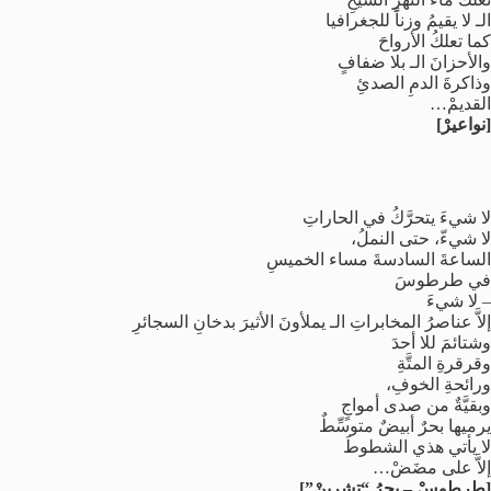
الـ لا يقيمُ وزناً للجغرافيا
كما تعلكُ الأرواحَ
والأحزانَ الـ بلا ضفافٍ
وذاكرةَ الدمِ الصدئِ
القديمْ…
[نواعيرْ]
لا شيءَ يتحرَّكُ في الحاراتِ
لا شيءّ، حتى النملُ،
الساعةَ السادسةَ مساء الخميسِ
في طرطوسَ
– لا شيءَ
إلاَّ عناصرُ المخابراتِ الـ يملأونَ الأثيرَ بدخانِ السجائرِ
وشتائمَ للا أحدَ
وقرقرةِ المتَّةِ
ورائحةِ الخوفِ،
وبقيَّةٌ من صدى أمواجٍ
يرميها بحرٌ أبيضٌ متوسِّطٌ
لا يأتي هذي الشطوطَ
إلاَّ على مضَضْ…
[طرطوسْ – بحرُ “تشرينْ”]