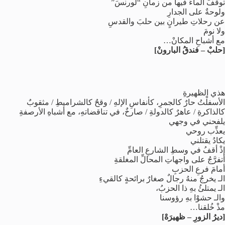
توقَّفَ الماءُ فيها من زمانِ “لورنسَ”
ولوحةٌ على الجدارِ
عن رحلاتِ طيرانٍ بين حلبَ والقدسِ
ولا نومَ
مع أشباحِ المكانْ…
[حلبْ – فندقُ البارونْ]
هذي الظهيرةِ
الأسفلْتُ حارٌ كالجمرِ، كأنفاسِ الإلهِ / وقحٌ كالشراميطِ / مثقوبٌ
كالذاكرةِ / عاهرٌ كالدولةِ / صارخٌ، في تناقضاتهِ، مع أشباهِ الأرصفةِ
يلفحني في وجهي
يعذِّب روحي
يكادُ يقتلني
إذْ أقفُ في وسطِ الشارعِ العامِّ
أتفرَّجُ على واجهاتِ المحالِّ المغلقةِ
أمامَ فرعِ الحزبِ
الـ يخرجُ منهُ رجالٌ صغارٌ برائحةٍ كالقيءِ
الـ يمتلئُ بهِ ذا الحزبُ،
والـ حشوْا بهِ رؤوسنا
مذْ خُلقنا…
[ديرُ الزورِ – ظهيرَهْ]