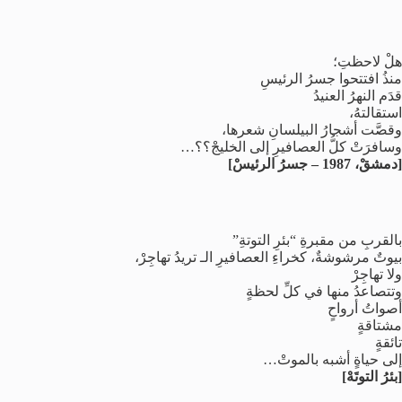
هلْ لاحظتِ؛
منذُ افتتحوا جسرُ الرئيسِ
قدَم النهرُ العنيدُ
استقالتهُ،
وقصَّت أشجارُ البيلسانِ شعرها،
وسافرَتْ كلُّ العصافيرِ إلى الخليجْ؟؟…
[دمشقْ، 1987 – جسرُ الرئيسْ]
بالقربِ من مقبرةِ “بئرِ التوتةِ”
بيوتٌ مرشوشةٌ، كخراءِ العصافيرِ الـ تريدُ تهاجِرْ،
ولا تهاجِرْ
وتتصاعدُ منها في كلِّ لحظةٍ
أصواتُ أرواحٍ
مشتاقةٍ
تائقةٍ
إلى حياةٍ أشبه بالموتْ…
[بئرُ التوتَهْ]