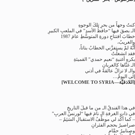
كنتُ وجهاً من بحرِ تلكَ الوجوهِ
الـ بصقَ فيها “حافظُ الأسدِ” في الملعبِ الكبيرِ
خطابَ افتتاحِ دورةِ المتوسَّطِ عامَ 1987
والغريبُ،
أنَّهُ لمْ يستفزَّني الخطابُ بتاتاً،
فقد انشغلْتُ
بكرهِ أغنيةِ “نعيم حمدي” القميئةِ
الـ غنَّاها كالغربانِ
والـ لا تزالُ عالقةً في أذني
إلى اليومْ…
[اللاذقيَّة—WELCOME TO SYRIA]
في هذا الفندقُ الـ من ما قبلَ التاريخِ
في ذاتِ الغرفةِ الـ نامَ فيها “لورنسُ العربِ”
– كما أكَّد لي موظَّفُ الاستقبالِ السَئِمُ –
صراصيرُ بحجم الفئرانِ
وصنابيرُ حمَّامٍ