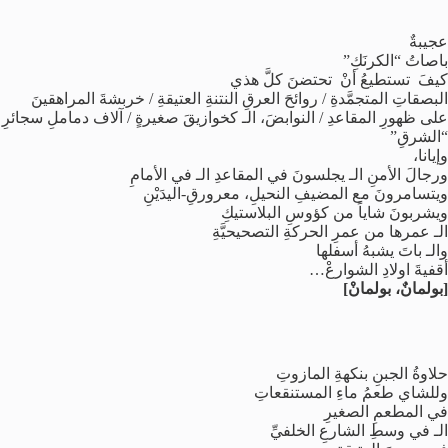
عجيبةٌ
باصاتُ “الكرنَكِ”
كيفَ تستطيعُ أنْ تحتضنَ كلَّ هذي
البصقاتِ المتجمَّدةِ / روائحَ العرقِ النتنةِ العتيقةِ / خربشةَ المراهقينَ
على ظهورِ المقاعدِ / النوابضَ، الـ كخوازيقَ صغيرةٍ / آلاف دماملِ سجائرِ
“الشرقِ”
وإيانا،
ورجالَ الأمنِ الـ يجلسونَ في المقاعدِ الـ في الأمامِ
ويتسامرونَ مع المضيفِ النحيلِ، معرورقِ-اليدَيْنِ
ويشربونَ شاياً من كؤوسِ البلاستيكِ
الـ عمرها من عمرِ الحركةِ التصحيحيَّةِ
والـ باتَ يشبهُ أسفلها
أقفيةَ اولادِ الشوارعْ…
[بولمانٌ، بولمانْ]
حلاوةُ الجبنِ بنكهةِ المازوتِ
وللشاي طعمُ ماءِ المستنقعاتِ
في المطعمِ الصغيرِ
الـ في وسطِ الشارعِ الخلفيِّ