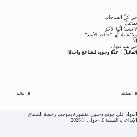
في كلِّ الساحاتِ
تماثيلٌ
لا يشبهُ أيُّها الآخَرَ
ولا يُشبهُ أيُّها “حافظَ الأسدِ”
إلاَّ
في بشاعتها…
[تماثيلْ – عدَّةُ وجوهٍ، لبشاعةٍ واحدَهْ]
ال
السابقة
ال
التالية
المواد على موقع دحنون منشورة بموجب رخصة المشاع
الإبداعي، النسبة 4.0 دولي ©2026