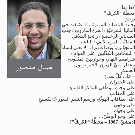
كعادتها،
محطَّةُ “الكرنكِ”
تزخرُ
بجثثِ الباصاتِ المهترئةِ، الـ صُنعَتْ في
ألمانيا الشرقيَّةِ / أبخرةِ المازوتِ / جثثِ
السجائرِ الرخيصةِ / رائحةِ الفلافلِ
المقليَّةِ، للمرةِ الألفِ / الباعةِ
المتجوِّلينَ، وبضاعتهِمْ الـ لا تعني إنساناً
/ الشحَّاذينَ الكذَّابينَ، على الدوامِ /
شراميطِ النهارِ، وجواربهنَّ المثقوبةِ،
وعطرِ منيِّ الزبونِ الأخيرِ / وبولِ
العسكرِ
– على كلِّ شيءٍ
على الجدرانِ
على وجوهِ موظَّفي التذاكرِ اللؤماءِ
على الحقائبِ
على بطاقاتِ الهويَّةِ، ورسمِ النسرِ السوريِّ الكسيحِ
على وجهي
على وجهكِ
على وجهِ الوطَنْ…
[دمشقْ، 1987 – محطَّةُ “الكرنكْ”]