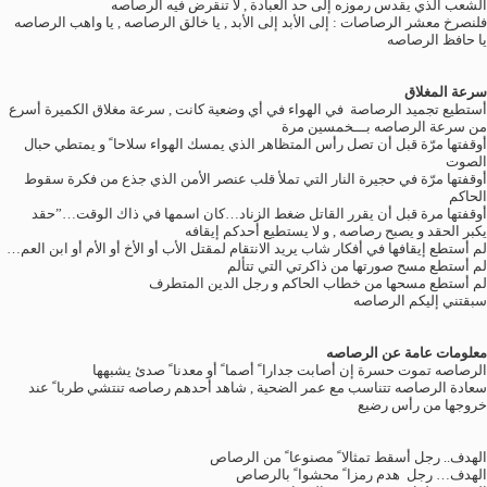
الشعب الذي يقدس رموزه إلى حد العبادة , لا تنقرض فيه الرصاصه
فلنصرخ معشر الرصاصات : إلى الأبد إلى الأبد , يا خالق الرصاصه , يا واهب الرصاصه
يا حافظ الرصاصه
سرعة المغلاق
أستطيع تجميد الرصاصة في الهواء في أي وضعية كانت , سرعة مغلاق الكميرة أسرع
من سرعة الرصاصه بـــخمسين مرة
أوقفتها مرّة قبل أن تصل رأس المتظاهر الذي يمسك الهواء سلاحا ً و يمتطي حبال
الصوت
أوقفتها مرّة في حجيرة النار التي تملأ قلب عنصر الأمن الذي جذع من فكرة سقوط
الحاكم
أوقفتها مرة قبل أن يقرر القاتل ضغط الزناد…كان اسمها في ذاك الوقت…”حقد
يكبر الحقد و يصبح رصاصه , و لا يستطيع أحدكم إيقافه
لم أستطع إيقافها في أفكار شاب يريد الانتقام لمقتل الأب أو الأخ أو الأم أو ابن العم…
لم أستطع مسح صورتها من ذاكرتي التي تتألم
لم أستطع مسحها من خطاب الحاكم و رجل الدين المتطرف
سبقتني إليكم الرصاصه
معلومات عامة عن الرصاصه
الرصاصه تموت حسرة إن أصابت جدارا ً أصما ً أو معدنا ً صدئ يشبهها
سعادة الرصاصه تتناسب مع عمر الضحية , شاهد أحدهم رصاصه تنتشي طربا ً عند
خروجها من رأس رضيع
الهدف.. رجل أسقط تمثالا ً مصنوعا ً من الرصاص
الهدف… رجل هدم رمزا ً محشوا ً بالرصاص