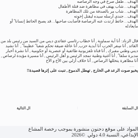
الهدف…طفل صرخ في وجه الرصاصه
الهدف…شاب يهتف في مظاهرة ضد قتلة الأطفال
الهدف…شاب مر بالصدفة من تلك المظاهرة
الهدف…جندي أرسله سيده ليقتل إخوته
الهدف…حائط ارتدت عنه الرصاصة فأصابت صاحبها…قد يصبح الحائط إنسانا ً أو
مايعادله
قال الزناد: أنا آية سماوية , أنا خطاب رئاسي عقائدي ديني من السيد من رئيس بلد من
القائد , أنا سِفر الحرب أنا أبدية حزب, أنا عائلة ضيقة تحكم شعبا ً عظيما ً , أنا نشيد
ديني وطني مفبرك , أنا قناة تلفزيونية طائفية أو عنصرية أو حكومية , أنا نشرة أخبار
مدبرة سلفا ً , أنا أغنية وطنية تمجد الرئيس و أهل الرئيس , أنا مسيرة مؤيدة لرصاص ,
أنا مظاهرة يتخللها الرصاص , أنا خلاف أزلي بين الأخ و الأخ
….
يخبو صوت الرعد في الخارج , تهطل الدموع , تنبت على إثرها قصيدة
!!
ال
السابقة
ال
التالية
المواد على موقع دحنون منشورة بموجب رخصة المشاع
الإبداعي، النسبة 4.0 دولي ©2026