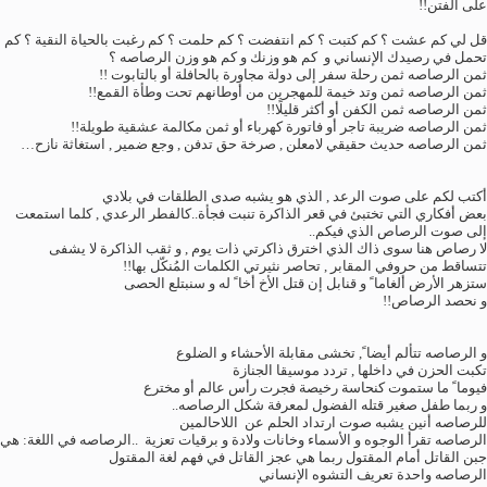
على الفتن
!!
قل لي كم عشت ؟ كم كتبت ؟ كم انتفضت ؟ كم حلمت ؟ كم رغبت بالحياة النقية ؟ كم
تحمل في رصيدك الإنساني و كم هو وزنك و كم هو وزن الرصاصه ؟
ثمن الرصاصه ثمن رحلة سفر إلى دولة مجاورة بالحافلة أو بالتابوت !!
ثمن الرصاصه ثمن وتد خيمة للمهجرين من أوطانهم تحت وطأة القمع
!!
ثمن الرصاصه ثمن الكفن أو أكثر قليلًا
!!
ثمن الرصاصه ضريبة تاجر أو فاتورة كهرباء أو ثمن مكالمة عشقية طويلة
!!
ثمن الرصاصه حديث حقيقي لامعلن , صرخة حق تدفن , وجع ضمير , استغاثة نازح…
أكتب لكم على صوت الرعد , الذي هو يشبه صدى الطلقات في بلادي
بعض أفكاري التي تختبئ في قعر الذاكرة تنبت فجأة..كالفطر الرعدي , كلما استمعت
إلى صوت الرصاص الذي فيكم..
لا رصاص هنا سوى ذاك الذي اخترق ذاكرتي ذات يوم , و ثقب الذاكرة لا يشفى
تتساقط من حروفي المقابر , تحاصر نثيرتي الكلمات المُنكّل بها
!!
ستزهر الأرض ألغاما ً و قنابل إن قتل الأخ أخا ً له و سنبتلع الحصى
و نحصد الرصاص
!!
و الرصاصه تتألم أيضا ً, تخشى مقابلة الأحشاء و الضلوع
تكبت الحزن في داخلها , تردد موسيقا الجنازة
فيوما ً ما ستموت كنحاسة رخيصة فجرت رأس عالم أو مخترع
و ربما طفل صغير قتله الفضول لمعرفة شكل الرصاصه..
للرصاصه أنين يشبه صوت ارتداد الحلم عن اللاحالمين
الرصاصه تقرأ الوجوه و الأسماء وخانات ولادة و برقيات تعزية ..الرصاصه في اللغة: هي
جبن القاتل أمام المقتول ربما هي عجز القاتل في فهم لغة المقتول
الرصاصه واحدة تعريف التشوه الإنساني