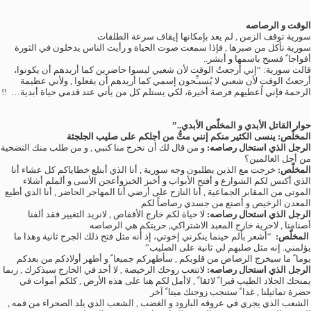
الوقت و الرصاصه
سورية توقف الزمن , لم يعد بإمكانها إيقاف سرعة الطلقات
سورية تأكل من صبرها , فإذا سمعت صوت الحياة و رأيت الناس يدخلون في الثورة
أفواجا ً فسبح باسمها و أبشر..
قالت سورية: “إني أرجعتُ الوقت لأن شعبي ليسوا حاضرين كما أريدهم أن يكونوا،
أرجعتُ الوقت لأن شعبي لا يُسبـِّحون إسمي كما أريدهم أن يفعلوا , ولأني عظيمة
الرحمة فإني اُعطيهم فرصة أخيرة، لكي يستلم كل من يأتي عند قدمي حياة أبدية… !!
حوار القاتل الأبدي و المخلّص الأبدي..”
المخلّص: ينسى الكثير منكم إنني متُّ من أجلكم على صليب الجلجثة
الرجل الذي استحال رصاصه:
و من قال لك أن تخرج منا كنبي , و من طلب منك التضحية
من أجل العالمين؟
المخلّص:
خرجت مع الذين يطلبون وجه سورية , أنا الذي أبتلع خطاياكم كل عشاء أنا
الذي أكنس لكم الشوارع و أفتح الأبواب و أخبز الخبزوأعجن الأسى و ألملم أشلاء
الموتى من المقابر الجماعية , أنا النازح على أرضي أنا المهاجر الحاضر , أنا الذي أطيع
المعدن الرخيص و أصنع من جسدي رصاصاً لكم
الرجل الذي استحال رصاصه
:
لا حياة لكم خارج الأقفاص , لانريد التغيير فقد ألفنا
أصنامنا , لاحرية خارج المعبد الاشتراكي, حريتكم هي الرصاصه
المخلّص:
“أشعر بألم حينما ينكرني إخوتي، إذ أنه مثل فتح ذلك الجرح ثانية وهذا ما
يؤلمني. إنه مثل صلبهم لي ثانية على الصليب”
يوما ً ما سيخرج الرصاص من قلوبكم , سأطهركم جميعا ً و أطهر أولادكم من بعدكم
الرجل الذي استحال رصاصه
:
لاتتعب روحك الرخيصة , لا أحد في الخارج سيذكرك , ربما
يمنحك الجلاد الطيب قبرا ً لائقا ً , لاأمل لكم هنا على هذه الأرض , كلكم أموات في
حضرة تماثيلنا , غدا ً ستنجب زوجتك ميتا ً آخر
الشعب الذي يجري في عروقه البارود و الغضب , الشعب الذي يلد الصحراء من فمه ,