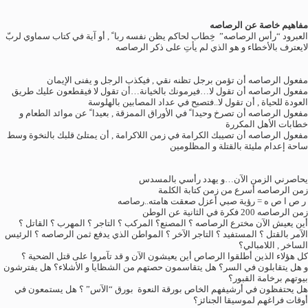
مفاهيم خاصة عن الرصاصه
العبرود “رأس الرصاصه” خِطاب لحاكم يظن نفسه ربا ً , أو آية في كتاب سماوي لربّ
لايعترف بالأخطاء و هو الذي لم يأتِ على ذكر الرصاصه
مفعول الرصاصه أن تؤمن برجل تظنه نقي , فيكذب الرجل و يفنى الإيمان
مفعول الرصاصه أن تقول لا…فيرمونك بالخيانة…أن تقول لا فيقطعون عليك طريق
العودة للحياة , أن تقول لا..فتصبح في عداد المصابين بالهلوسة
مفعول الرصاصه أن تصرخ وحيدا ً في الأوراق الممزقة , بعيدا ً عن موائد الطعام و
خطابات الأهل المكررة
مفعول الرصاصه أن تصيبك الكرامة في زمن اللاكرامة , أن يمتلئ قلبك بالنخوة وسط
ساحة إعدام مليئة بالقتلة و المظلومين
يحاصرني الزمن الآن…و يهدد رأسي بالمسدس
زمن الرصاصه أسرع من زمن كتابة الكلمة
ر ص ا ص ه = رؤية صبي أعزل صعقت هامته..رصاصه
زمن الرصاصه 200 فكرة في الثانية عن الوطن
أين يعيش الآن مخترع الرصاصه ؟ المصنع؟ المركب ؟ التاجر ؟ المهرب ؟ القاتل ؟
الآمر بالقتل ؟ المستفيد ؟ التاجر الآخر ؟ المواطن الذي يدفع ثمن الرصاصه ؟ الرئيس
الساخر , اللامبالي؟
كل هؤلاء الذين أطلقوا الرصاص أين يعيشون الآن و قد تآمروا على قتل الضحية ؟
و هل يتقابلون في السر؟ هل يتقاسمون حصتهم من الشظايا و الأشلاء؟ هل يفترشون
بيوتهم برخامة القبور؟
هل يحتفظون في أرشيفهم الخاص بورقة النعوة بورق “الآس” ؟ هل يستمعون في
أوقات فراغهم لموسيقا الجنائز؟