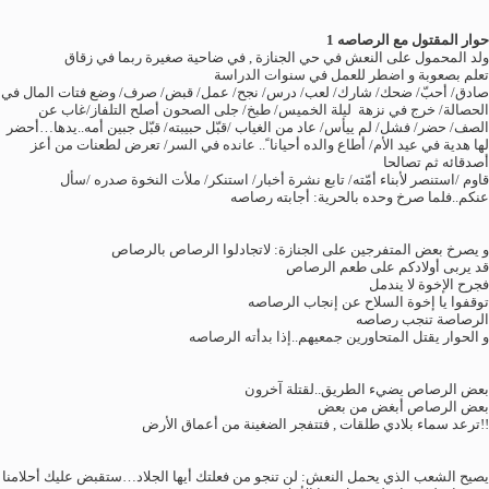
حوار المقتول مع الرصاصه 1
ولد المحمول على النعش في حي الجنازة , في ضاحية صغيرة ربما في زقاق
تعلم بصعوبة و اضطر للعمل في سنوات الدراسة
صادق/ أحبّ/ ضحك/ شارك/ لعب/ درس/ نجح/ عمل/ قبض/ صرف/ وضع فتات المال في
الحصالة/ خرج في نزهة ليلة الخميس/ طبخ/ جلى الصحون أصلح التلفاز/غاب عن
الصف/ حضر/ فشل/ لم ييأس/ عاد من الغياب /قبّل حبيبته/ قبّل جبين أمه..يدها…أحضر
لها هدية في عيد الأم/ أطاع والده أحيانا ً.. عانده في السر/ تعرض لطعنات من أعز
أصدقائه ثم تصالحا
قاوم /استنصر لأبناء أمّته/ تابع نشرة أخبار/ استنكر/ ملأت النخوة صدره /سأل
عنكم..فلما صرخ وحده بالحرية: أجابته رصاصه
و يصرخ بعض المتفرجين على الجنازة: لاتجادلوا الرصاص بالرصاص
قد يربى أولادكم على طعم الرصاص
فجرح الإخوة لا يندمل
توقفوا يا إخوة السلاح عن إنجاب الرصاصه
الرصاصة تنجب رصاصه
و الحوار يقتل المتحاورين جمعيهم..إذا بدأته الرصاصه
بعض الرصاص يضيء الطريق..لقتلة آخرون
بعض الرصاص أبغض من بعض
!!ترعد سماء بلادي طلقات , فتتفجر الضغينة من أعماق الأرض
يصيح الشعب الذي يحمل النعش: لن تنجو من فعلتك أيها الجلاد…ستقبض عليك أحلامنا