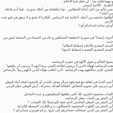
و مهما قتلت منا…لن تقتل فينا الأحلام
أحلامنا…كآلامنا لاتمحى
نحن نتألم من أجل أبنائنا الخطائين…هذا مافعلناه من أجلك سورية…فما أنتِ فاعلة
من أجلنا ؟
أطلقوا ماشئتم من أحقاد..أحلامنا ضد الرصاص , أفكارنا لا تخنق و لا تزهق في قبو تحت
الأرض
أو في ساحة إعدام للرأي
!!
أعرف إنسانا ً في سورية اختطفته الشياطين و عاد من السماء من السابعة ليثور من
جديد
المدى المجدي للأحلام إسقاط النظام
!!
المدى المجدي للقصيدة إسقاط الدمع
!!
يصيح الحاكم و تقول الآلهة في حضرة الرصاصه:
هذه الرصاصه لهؤلاء الذين لا يريدون إطاعة كلمتي. وبما أنهم لا يريدون أن يطيعوا
كلمتي، فإني سأقتلهم بهذه الرصاصه , لأني أعاقب هؤلاء الذين أحبّهم رميا ً بالرصاص”
أعبئ الحبّ في لفافة تبغ فيحرقها جنرال يشعر بالندم , أو بالنشوة لقتله أبناء الوطن
أين تدربتم على تشويه الحقائق: أطفالنا أهداف متحركة , أرض الوطن حقل للرمي
كلمات محشوة بالبارود تلك التي يطلقها المتطرفون و عبدة التماثيل
أين المفر من كلمات بفعل الرصاصه
أين المفر من المطر النحاسي الذي صعد للتو ليملأ تلك الغيمات ؟
أين المفر من القلوب المحشوة بالسيكلون ب و الغازات المسيلة للكرامة
أين المفر من الذين استحالت ضمائرهم إلى بارود , و كم هو وزن ضمائركم ؟