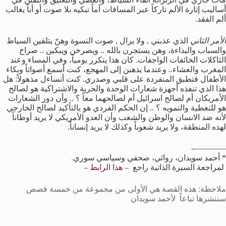
أساليب إثارة الألم تاركاً عبر المسافات أماً تبكيه بلا صوت أو أباً يغالب
ألم الفقد.
الأمر الثاني
الذي عذبني , ولا يزال , صوت النسوة وهنّ يتلقين السياط
والسباب والبذاءة، وهن يستجرن بالله .. ويصرخن ويبكين .. صراخ
الثاكلات الخائفات الواجفات. كان هذا يتكرر يومياً، وفي المساء وعند
المغرب والعشاء.. وعندما يذهبن إلى المهجع، كنت أسمع أصواتاً وبكاء
الأطفال فتطبق المنفردة على قلبي وصدري. كنت أتساءل مذهولاً: هل
هذا الذي تنفذه أجهزة شعارات الوحدة والحرية والاشتراكية هو لصالح
الأمريكان أم لصالح اسرائيل أم لصالحهما معاً ؟ .. وأن دور الشعارات
هو للتغطية والتمويه ؟ .. إن الحكم الفردي هو بالتأكيد لصالح الخارجي
لأنه ضد الانسان والوطن والشعب وأن العدو الأمريكي لا يريد أوطاناً
لهذه المنطقة، ولا يريد شعوباً وكذلك لا يريد إنساناً.
————-
* أحمد سويدان، روائي، صحفي وسياسي سوري.
لمراجعة السيرة الذاتية راجع
– هذا الرابط –
ملاحظة: هذه القصة هي الأولى من مجموعة من خمسة قصص
سننشرها تباعاً لأحمد سويدان