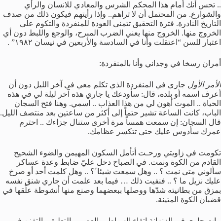
.. تحس أنك أمام هذا المحكم الشرس والمعادي للانسان والرأي
والشوارع. من المحتمل أن لا تراهم.. وإذا رأيتهم فيكون ذلك من صدف
التاريخ النادرة. فترة التحقيق تتمنى العودة للمنفردة والتكوم على
الخروج منها. الخروج منها يعني الضرب المبرح، والوجع واللبط دون أي
اعتبار للسن “اعتقلت وأنا في السادسة والأربعين في نيسان ١٩٨٢” .
أمران رسخا في وجداني وأنا بالمنفردة:
الأمر الأول
جاري في المنفردة الذي تكلم معي في آخر الليل دون أن
أعرف اسمه أو بلده، قال: سأودعك يا جاري هذه آخر ليلة لي في هذه
الحياة .. الموت أهون لي من هذا العذاب .. اسمي. وهنا فتح السجان
الباب، كانت الساعة تشير حتماً إلى أكثر من ساعتين بعد منتصف الليل.
قال السجان: إن سمعت همساً مرة أخرى ستنال جزاءك .. احترم
عمرك سأدوس عليك حتى تتكسر عظامك.
تكومت في زاويتي ورحـت أتأمل السكون المهيمن والضوء الشحيح
القادم من الكوة ونمت. في الصباح دخل عليّ ضابط وعدة عساكر
سألوني متى نمت ؟ .. وهل سمعت شيئا ً؟ .. وهل كلمت أحد أو صرخ
عليك نزيل ما ؟ .. فنفيت ذلك … فيما بعد علمت أن جاري شنق نفسه
بمزق من بطانيته شدّها ووصلها ببعضهما وصنع منها أنشوطة علّقها في
قضبان الكوة المتينة.
مات جاري في الزنزانة اتقاء السياط، والعصي والتعليق والتفنن في