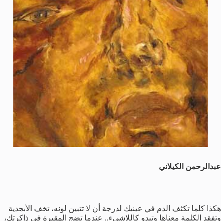
عبدالرحمن الكيلاني
هكذا كلما تكثف الدم في عينيك لدرجة أن لا تتبين لونه، تخف الأبجدية
وتفقد الكلمة معناها وتبدو كاللاشيء.. عندما تضج المقبرة في ذاكرتك،