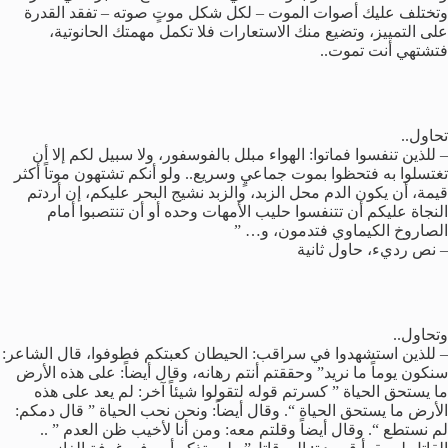
وتختلف عليك أصوات الموت – لكل شكل موتٍ صوته – تفقد القدرة
على التمييز، وتضيع منك الاستعارات فلا تكمل مهمتك الحانوتية،
فتشتهي أنت تموت..
تحاول..
– للذين تنفسوا فماتوا: الهواء مبلل بالفوسفور، ولا سبيل لكم إلا أن
تغتسلوا به فتحظوا بموت جماعيٍ وسريع.. ولو أنكم تشتهون موتاً أكثر
قيمة، أن يكون الدم محل الزبد، والزبد نشيج البحر عليكم، إن أردتم
النجاة عليكم أن تتنفسوا حليب الأمهات وحده أو أن تنتصبوا أمام
الصاروخ الكيماوي فتدمون، و… ”
– نص رديء، حاول ثانية
وتحاول..
– للذين استشهدوا في سراقب: الحيطان كعبتكم فطوفوا، قال الشاعر:
سنكون يوماً ما نريد” وحققتم أنتم رهانه، وقال أيضاً: على هذه الأرض
ما يستحق الحياة ” كسرتم قوله لتقولوا شيئاً آخر: لم يعد على هذه
الأرض ما يستحق الحياة “. وقال أيضاً: ونحن نحب الحياة ” قال دمكم:
لم نستطع “. وقال أيضاً وقلتم معه: ومن أنا لأخيب ظن العدم ” ..