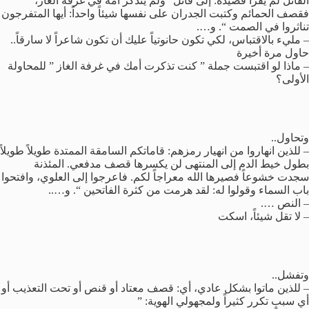
القاتل لم يقرأ قصيدة: إلى قاتل” ولم يتذكر أمه في غرفة الغاز،
فقصف الحمائم وكتبت الجدران على نفسها شيئاً واحداً: أيها المتفرجون
تناثروا في الصمت “. و….
– مليء بالاقتباس، لكي تكون حانوتياً عليك أن تكون شاعراً لا سارقاً..
حاول مرة أخيرة
– ماذا لو اقتبست جملة ” كنت تذكرت أمك في غرفة الغاز ” للمحاولة
الأولى؟
وتحاول..
– للذين انهاروا من انهيار رمزهم: قاماتكم السامقة الممتدة طويلاً طويلاً
بطول خيط الدم إلى المنتهى لن يكسرها قصف مدفعي. المئذنة
سجدت خشوعاً فصيرها الله معراجاً لكم. فاعرجوا إلى العلوي، وافتحوا
باب السماء وقولوا له: لقد هرمت من كثرة الفاتحين “. و…..
– النص ….
– لا تقل شيئاً، اسكت
وتفشل..
– للذين ماتوا بشكل عادي، أي: قصف معتاد أو قنص أو تحت التعذيب أو
أي سببٍ تكرر كثيراً ولمجهولي الهوية: ”