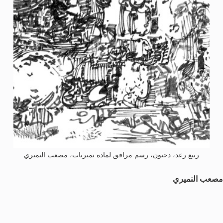
ربيع رعد، دحنون، رسم مرافق لمادة نميريات، مصعب النميري
مصعب النميري