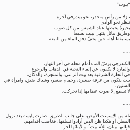
“بيوت”
نازلا من رأس منحدر، نحو بيت ٍفي آخره.
تنظر نحو الوادي
بحيرةٌ يحيطها عباد الشمس من كل صوب.
وطريق مائل ينتهي ببيت بسيط
يستيقظ أهله حين يخفّ دفق الماء من النبعة.
…..
الكندرجي يرشّ الماء أمام محله في آخر النهار.
والمارة لا يكفون عن إلقاء التحية في الذهاب والرجوع.
في الحارة الشرقية بعد بيت الراعي، والمنجرة، والدكان.
بيت يتكون من غرفة صغيرة، وحمام صغير، وشباك ضيق، وامرأة في
الستين .
لا تسمع إلا صوت عظامها إذا تحركت.
…..
تلة من الإسمنت الأبيض، على جانب الطريق، صارت يابسة بعد نزول
المطر، أو هكذا ظن الذين أرادوا تسلقها، فغاصت أقدامهم.
قبالتها بيتان، للأم بيت ٌ، و لأبنائها آخر.