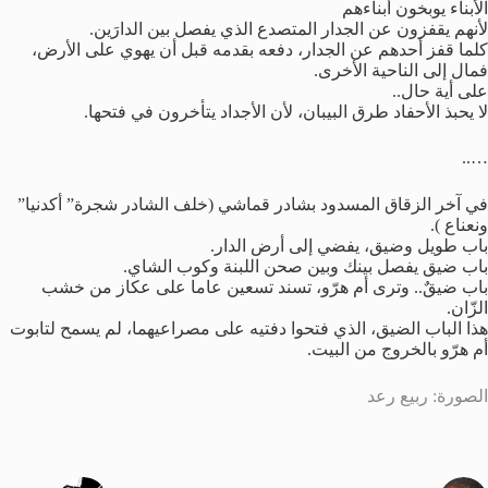
الأبناء يوبخون أبناءهم
لأنهم يقفزون عن الجدار المتصدع الذي يفصل بين الدارَين.
كلما قفز أحدهم عن الجدار، دفعه بقدمه قبل أن يهوي على الأرض،
فمال إلى الناحية الأخرى.
على أية حال..
لا يحبذ الأحفاد طرق البيبان، لأن الأجداد يتأخرون في فتحها.
…..
في آخر الزقاق المسدود بشادر قماشي (خلف الشادر شجرة” أكدنيا”
ونعناع ).
باب طويل وضيق، يفضي إلى أرض الدار.
باب ضيق يفصل بينك وبين صحن اللبنة وكوب الشاي.
باب ضيقٌ.. وترى أم هرّو، تسند تسعين عاما على عكاز من خشب
الزّان.
هذا الباب الضيق، الذي فتحوا دفتيه على مصراعيهما، لم يسمح لتابوت
أم هرّو بالخروج من البيت.
الصورة: ربيع رعد