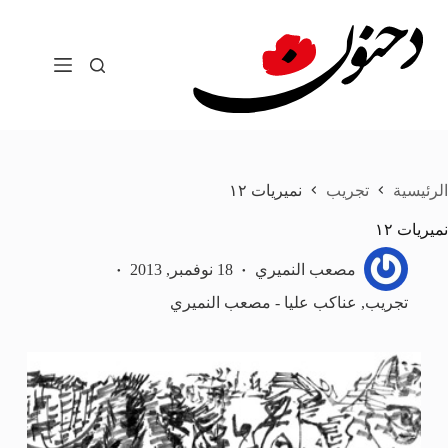
لتجاوز
لى
لمحتوى
الرئيسية
تجريب
نميريات ١٢
نميريات ١٢
مصعب النميري
18 نوفمبر, 2013
تجريب
,
عناكب عليا - مصعب النميري