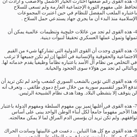
3- هذه القوى رغم ضعفها اختارت الخيار الأشمل والأصعب و أرادت أن
تحافظ على مفهوم الثورة الإجتماعية العارمة ولم تسعى للسلاح
باعتباره الملعب المفضل للنظام في حين اعتبرت المجموعات
الإسلامية منذ البدء أن ما يجري جهاد يستدعي حمل السلاح .
4- هذه القوى لم تجد من عائلات خليجية وتنظيمات عالمية يمكن أن
تمولها وتمول عملها العسكري تحقيقاً لنبوأت دينية.
5- هذه القوى وجدت أن القوى الدولية التي تشاركها شيء من القيم
الاجتماعية والحقوقية والإنسانية في أغلبها إن لم تكن جميعها لا ترغب
في التخلص من نظام آل الأسد باعتباره نظاماً وظيفياً يقدم خدماته لها.
وبالتالي لم تجد من هؤلاء سوى الجحود والخيانة.
6- هذه القوى التي تؤمن بالشعب السوري كشعب واحد لم تكن تريد أن
تدفع الأمور لتقسيم سورية من خلال صراع دموي طائفي .. وتعرف أنه
لن يتوقف إلا بتشظي البلاد. وهذا هدف نظام الشبيحة الرئيس.
7- هذه القوى في أغلبها تميز بين مفهوم السلطة ومفهوم الدولة باعتبار
هذا الأخير مفهوماً جامعاً لكل أبناء الوطن الواحد يبنى على أساس
توافقهم. ولم تكن تريد أن يؤسس الدم المراق لما لا يمكن معالجته.
8- هذه القوى مع كل هذا التباين .. دعمت في غالبيتها وساندت الحراك
العسكري بكل ما أوتيت عندما فرضه النظام على الشعب .. بل