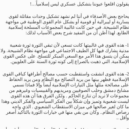
يقولون اقلعوا عيوننا بتشكيل عسكري ليس إسلامياً…!
يحاجج بعض الأصدقاء في أننا لم نشهد تشكيل وحدات مقاتلة لقوى
يسارية أو ليبرالية أو قومية أو بشكل عام القوى الوطنية في مواجهة
نظام الشبيحة. في حين كانت غالبية المجموعات المسلحة إسلامية
الطابع. لهذا أظن أن من المفيد شرح بعض الأسباب لذلك:
1- هذه القوى في غالبيتها كانت تسعى لأن تبقي الثورة ثورة شعبية
مدنية يشارك فيها كل الطيف الاجتماعي في مواجهة نظام الشبيحة. ولا
يمكن أن يتسق هذا الأمر مع السعي المبكر للتسلح. على عكس القوى
الإسلامية. التي ذهبت بالصراع إلى كونه ثورة السنة على العلويين.
2- هذه القوى انشقت واستقطبت حسب مصالح أطرافها كباقي القوى
الإسلامية فظهر بينها من يريد التصالح مع النظام ومن يريد الحفاظ
على مصالحة مثلها مثل التيارات الإسلامية أيضاً وإلا فماذا نسمي
مشايخ دمشق وحلب الصوفيين ومريديهم والقبيسيات وغيرهم من
مجموعات لا تريد أن تنازع الحاكم . ولكن الفرق هنا أن هذه القوى
ليست شعبوية وتميز وإن شكلاً بين الفكر السياسي والفكر الديني وهذا
ما كان لغير صالحها في ميزان الاستقطاب الشعبوي . الذي واجه
رصاص النظام.. وكان من بقي منها في خيارات الثورة بالتأكيد أصغر
وأقل ..