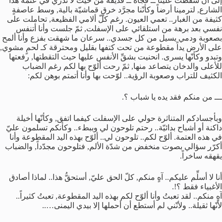
إلى أن سقطت علينا ــ فجأةً ــ قذيفة من حيث لا ندري في عتمة هذا
الشارع, لترمينا أرضاً وكأنّنا مجرَّد خرقٍ قماشيّة بالية, وسط عاصفةٍ
كثيفة من الغبار.. تعمي العيون. رغم كلّ ألامي الفظيعة, تحاملت على
نفسي بعد برهة من استلقائي على الإسفلت, ثمّ جلست وأنا أتنفس
بصعوبة ودمي يسيل من كل جسدي.. سرعان ما شهقت بفزع وأنا ألمح
على الأرض يداً مقطوعة من تحت كتفها بقليل ومحترقة كـ لحمٍ مشوي,
وتبدو وكأنّها يسرى. انحنيت بشقِّ الأنفس عليها حيث التقطتها, رفعتها
للأعلى والدخان يتصاعد منها, ثمّ رحت ألوّح بها لكم رغم الضباب
الكثيف للتراب وصعوبة الرؤية.. لوّحت بها وأنا أتمتم بوهن لكم:
ـــ من منكم فقد يده يا شباب ؟.
وبأجسادكم المتناثرة حولي على الإسفلت كيفما اتفق, وكأنّها أخيلة
داكنة أو أشباح بدائيّة.. رحتم تلوحون لي وببطء.. وكأنكم تسلمون عليّ
في هذه العتمة. ألوّح لكم.. تلوحون لي.. ألوّح بهذه اليد المقطوعة وأنا
أكرّر سؤالي بصوت منخفض من شدّة الألم, فتلوحون مجدّداً, والضباب
يقهقه ساخراً.
أنا لا أسلِّم عليكم.. آهٍ منكم, كلّ الحق عليّ, أستحقُّ هذا.. لماذا أصادق
الأغبياء فقط ؟!.
آهٍ منكم.. لقد تعبتُ وأنا ألوّح لكم بهذه اليد المقطوعة, تعبتُ كثيراً..
لأنّها ثقيلة.. ولأنّني لم أستطع أن أحملها إلا بيدي اليمنى…..