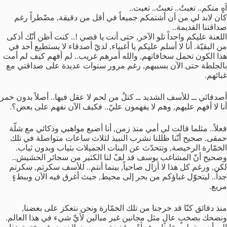
آهٍ منكم.. تعبتُ.. تعبتُ.. تعبت..
كان لابد لي من أن أشتمكم جميعاً في أقل من دقيقة, مضّطراً رغم
صداقتنا القديمة..
اللعنة عليكم واحداً تلو الآخر, حتى أنت يا قصي !.. كنت أظن أنّك أذكى
من البقيّة. أنا لا أسلم عليكم يا أغبياء, لديّ أصدقاء لا يستطيع أحد في
هذا الكون تحمل سخافاتهم, والله أمرهم غريب.. لم أفهم كيف لم أمت
بالجلطة حتى الآن بسببهم, رغم مرور سنوات عديدة على صداقتي مع
غبائهم.
أصدقائي ــ للأسف الشديد ــ كتلٌ من لحم لا عقل فيها.. أصلاً بدون خمر
أنا لا أفهم عليهم, وهم لا يفهمون عليّ.. فكيف الآن نفهم على بعض؟.
فعلاً.. مثلما قالت لي أمي منذ زمن, أنا أضيع مواهبي وذكائي مع شلّة
حمقى. صحيح أنّنا ظللنا نشرب النبيذ لثلاث ساعات متواصلة في تلك
الخمّارة الرخيصة, ونتحدّث عن البنات الجميلات بثياب وبدون ثياب.
وصحيح أنّ المشاغب يوسف قد لفّ لنا الكثير من سجائر الحشيش..
لكن, ورغم كل هذا لا أزال صاحياً, بينما أنتم.. للأسف سكرتم, سكرتم
جداً.. ليتحوّل غباؤكم من بحر إلى محيط, حيث أغرق فيه الآن وببطءٍ
مريع.
منذ دقائق كنّا قد خرجنا من تلك الخمّارة ونحن نتعكز على بعضنا,
ونضحك بصخبٍ عالٍ مثل مجانين غير مبالين لأيِّ شيء في هذا العالم.