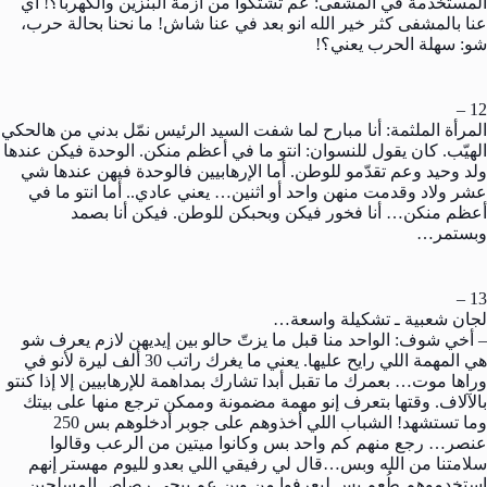
المستخدمة في المشفى: عم تشتكوا من أزمة البنزين والكهربا؟! أي
عنا بالمشفى كثر خير الله انو بعد في عنا شاش! ما نحنا بحالة حرب،
شو: سهلة الحرب يعني؟!
12 –
المرأة الملثمة: أنا مبارح لما شفت السيد الرئيس نمّل بدني من هالحكي
الهيّب. كان يقول للنسوان: انتو ما في أعظم منكن. الوحدة فيكن عندها
ولد وحيد وعم تقدّمو للوطن. أما الإرهابيين فالوحدة فيهن عندها شي
عشر ولاد وقدمت منهن واحد أو اثنين… يعني عادي.. أما انتو ما في
أعظم منكن… أنا فخور فيكن وبحبكن للوطن. فيكن أنا بصمد
وبستمر…
13 –
لجان شعبية ـ تشكيلة واسعة…
– أخي شوف: الواحد منا قبل ما يزتّ حالو بين إيديهن لازم يعرف شو
هي المهمة اللي رايح عليها. يعني ما يغرك راتب 30 ألف ليرة لأنو في
وراها موت… بعمرك ما تقبل أبدا تشارك بمداهمة للإرهابيين إلا إذا كنتو
بالآلاف. وقتها بتعرف إنو مهمة مضمونة وممكن ترجع منها على بيتك
وما تستشهد! الشباب اللي أخذوهم على جوبر أدخلوهم بس 250
عنصر… رجع منهم كم واحد بس وكانوا ميتين من الرعب وقالوا
سلامتنا من الله وبس…قال لي رفيقي اللي بعدو لليوم مهستر إنهم
استخدموهم طُعم بس ليعرفوا من وين عم ييجي رصاص المسلحين.