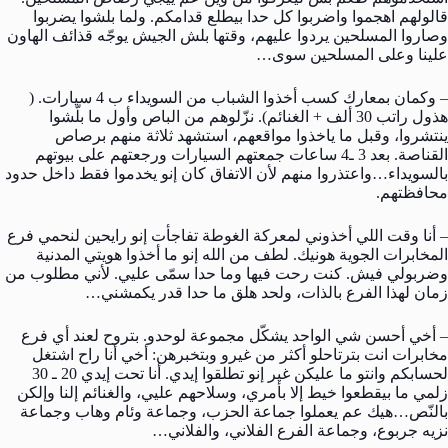
قالولهم اهجموا واضربوا كل حدا بيطلع قدامكم. ولما بلشوا يضربوا
وصاروا المسلحين يردوا عليهم، وقتها بلش الجيش يوجّه قذائف الهاون
علينا وعلى المسلحين سوى…
– وكمان بمعارك كسب أخذوا الشباب من السويداء ب 4 سيارات. (
هذول راتب 30 ألف + الغنائم). نزّلوهم من الباص وأول ما بلّشوا
ينتشروا، وقبل ما ياخذوا مواقعهم، استشهد ثلاثة منهم برصاص
القناصة. بعد 3 ـ4 ساعات جمعتهم السيارات ورجعتهم على بيوتهم
بالسويداء…واعتذروا منهم لأن الاتفاق كان إنو يخدموا فقط داخل حدود
محافظتهم.
– أنا وقت اللي أخذوني لمعركة الغوطة تفاجأت إنو رايحين لنحمي فرع
المخابرات الجوية هونيك. لطف من الله إنو ما أخذوا هويتي المدنية
وضربولي فيش. كنت رحت فيها وما حدا سمّى عليي. لأني مطلوب من
زمان لهذا الفرع بالذات، ولحد هلق ما حدا قدر يكمشني…
– أخي أحسن شي الواحد يشكّل مجموعة لوحدو. بتروح لعند أي فرع
مخابرات انت بترتاحلو أكثر من غيرو وبتخبرهن: أخي أنا راح اشتغل
لحسابكم وانتو ما عليكن غير إنو تطلقوا إيدي. أنا تحت إيدي 20 ـ 30
زلمي ما بيقطعوا خيط إلا بأمري، وسلاحهم عليي، والغنائم إلنا وإلكن
بالنّص…هيك عم يعملوا جماعة الحزب، وجماعة وئام وهاب وجماعة
نزيه جربوع، وجماعة الفرع الفلاني، والفلاني…