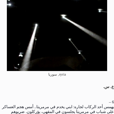
syria, سوريا
ع. س.
6 –
يهمس أحد الركاب لجاره: ابني يخدم في مرمريتا.. أمس هجم العساكر
على شباب في مرمريتا يجلسون في المقهى، يؤركلون. ضربوهم