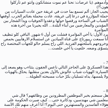
وأدموهم. (يا عرصات: نحنا عم نموت منشانكون وانتو عم تأركلوا
هون؟!)
يجيب الجار: ألم تسمع بما حدث في عريقة حين عادت السيارات من
حملة المؤازرة في درعا إلى عريقة، عادت محملة بغنائم الحرب. أوقفها
الشباب في الساحة ورقصوا حولها وعقدوا الجوفيات وبدأ الشجار بين
المؤيدين والمعارضين من أبناء البلدة… الله يجيرنا من آخرة هذه
المؤامرة
يرد الأول: يا أخي المؤامرة فشلت من أول 6 شهور. الباقي كلو تنظيف
أنا سمعت ريبورتاج على قناة الميادين عن استسلام الارهابيين بحمص
وخروجهم بأسلحتهم الفردية. اللي راح يسلم حالو للجهات المختصة راح
يتسوّى وضعه. خلصِت يا أخي خلصت…
7 –
هذا العسكريّ على الحاجز التالي ناعس الجفون. يتثاءب وهو يصعد إلى
السيارة: الهويات شباب عالوش بالأول بعدين منقلبها. يحدّق بالهويات
ولا يلمسها، يداه تتسليان بكرّ حبات مسبحته الطويلة…
8 –
هل سمعتم بخبر الموظفين المطرودين من وظائفهم؟ قال شي
معلمين شي مهندسين، ودكاترة حتى… كيف صبرت الحكومة على
هؤلاء الفاسدين والمستهترين حتى اليوم؟! أنا أعرف منهم تلك الآنسة