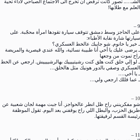
الشـ….. تصور كانت ترفض أن تخرج الى الاجتماع الصباحي لأداء تحية
العلم مع طلابها!
9 –
على الحاجز وسط دمشق تتوقف سيارة تقودها امرأة محجّبة. على
سيارتها شارة نقابة الأطباء:
ـ خير يا خانوم. شو جايبك عالخط العسكري؟
ـ يرضى عليك يا أخي أنا طبيبة نسائية، والله عندي قيصرية والمريضة
راح تموت من وجعها
ـ لو إلي خلق كنت هلق كنت رشيتييييك بهالرشييييش. ارجعي عن الخط
العسكري وصفي بالدور هونيك مثل هالخلق…
ـ يا أخي….
ـ عما قللك ارجعي ولي…
10 –
شو مفكرينني راح ظل انطر عالحواجز. أنا جبت مهمة لجان شعبية عن
طريق الحزب، والبطل اللي راح يوقفني بعد اليوم. تقول الموظفة
رئيسة القسم لرفيقتها.
11 –