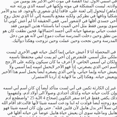
في أسمي الأول. تبدأ القصة في موت أخي الأكبر بعد يومين من
ولادته. ليست المشكلة في موته ولكنها في اسمه الذي ورثته عنه
(ماهر) ليتحول إلى لعنة علي، فاقداً إياي شعوري بالوجود. قد يبدو الأمر
شكلياً وتافهاً في نظركم. ولكنه مفجع بالنسبة إلي. أنا الذي تحتل روح
أخي جسدي أقلها في لاشعور أمي. ففي الحقيقة أنا لم أعش كوني أنا
سوى يومين فقط مثل أخي الميت أما باستثناء هذين اليومين فقد
عشت حياتي بوصفها حياته التي أجسد احتمالاتها. فحين نطقت كان هو
من نطق وحين دخلت المدرسة سالت دموع أمي لأنه هو من دخل
المدرسة وحين نجحت وحين عملت وحين تزوجت وهكذا دواليك.
في المحصلة أنا لا أعيش حياتي إنما أكمل حياته فهي الأخرى ليست
ملكي مثل أسمي. فلنفترض إن أخي لم يمت لبقي محتفظاً باسمه
ولكان لي أسمي الخاص، لا أعرف ما كان سيكون ولكنه على الأرجح
أسم اخي الذي يصغرني، إذاً فهو الآخر لايحمل اسمه إنما أسمي ولا
يعيش حياته وإنما حياتي، وأخي الذي يصغره أيضاً يحمل أسم هذا الأخير
ويعيش حياته. وهكذا إلى ما لانهاية إذ أردنا الاستمرار.
غير إن الكارثة تكمن في أني لست متأكد أيضاً إن كان أسم أبي اسمه
وإن كانت حياته حياته وكذلك أجدادي وصولاً الى أولاد آدم، ولتفهموا
ذلك يكفي فقط قراءة سفر التكوين إصحاح 4 الآية 25 “واضطجع آدم
مع زوجته أيضاً فولدت له ابنا ودعت اسمه شيثا لأنها قالت:قد أقام الله
لي نسلاً آخر بدل هابيل لأن قايين قتله”. حتى وإن كان اسمه شيثا فهو
هابيل وماعليه سوى أن يعيش حياة هابيل عوضاً عن حياته أقلها في