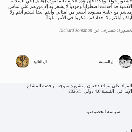
لاشعور حواء. وهكذا فإن هذه الحلقة المفقودة (هابيل) في السلالة
الآدمية قد أحدثت اضطراباً وجودياً لا يشعر به إلا من هم على تماس
مباشر مع حلقة مفقودة أصغر من أمثالي وأنتم أيضاً لستم أنتم ولا
أباكم أباكم ولا أجدادكم . فكروا في الأمر مليئا.ً
الصورة: بتصرف عن
Richard Jonkman
ال
السابقة
ال
التالية
المواد على موقع دحنون منشورة بموجب رخصة المشاع
الإبداعي، النسبة 4.0 دولي ©2026
سياسة الخصوصية
أرشيف