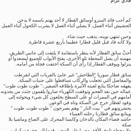
فادي عزام
.
كم أحب قائد المترو أوسائق القطار لا أحد يهتم باسمه لا يدخن
الحشيش أثناء العمل، لا يصلي أثناء العمل لا يشرب الكحول أثناء العمل
..
وحين تنتهي نوبته، يذهب حيث شاء.
ولا كأنه قاد قبل قليل قطارا عظيما بأربع عشرة قاطرة.
.
أحبَّ سائق القطار لأنه ينظر باستقامة لا يلتفت إلى جانبي الطريق،
مهمته أن يصل المحطة تلو الأخرى، يفتح الأبواب للجميع ليصعدوا أو
ينزلوا ويوقف القطار إذا رأى أن السكة اختفت فجأة من أمامه.
.
سائق قطار سوريا “الطاحش” غير عابئ بالعربات التي انفرطت
والمفاصل التي تخعلّت والركاب تساقطوا على جنبات السكة.
يقهقه ضاحكا يتابع لعبته الأثيرة بإطلاقه الصفير..” طوت طوت طوت”
عماله حين نفذ الفحم وتوقفت الكهرباء صاروا يلقمون جثث من يجدونه
أمامهم في الممرات أو على السطح يخلعون كل شيء ويحولنه إلى
وقود لقطار خرج عن السكة وتاه في الوعور.
يحشرونهم في ” بيت النار ” وهم يصرخون ” طوت طوت. طوت ”
ويتابع سائق قطارنا رحلته العمياء
حاشد فضاء المكان بالدخان وكابسا المحرك على الصاج وماشيا بلا
سكة
ولا محطة تلوح بالأفق مصرا على المضي قدما إلى حفرة سكراب