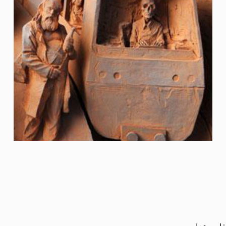
.
.
.
.