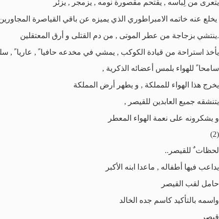
يتعرى من لِباسه , يقتحم مقصورة نومه , يزمجر , يزئر
يخلع عنه خاتمه الامبراطوري الذي يميزه عن باقي القياصرة المجاورين
.ينتشي بزجاجة من عطر الموتى , من دم القتلى و أرق المعتقلين
يأخذ استراحة من قيادة الكوكب , يمشي في مخدعه حافيا ً , عاريا ً , سلي
سامحا ً للهواء بلمس أعضائه الذكرية ,
يخرج هذا الهواء للمملكة , و يطهر أرض المملكة
يتنشقه جميع العابدين للقيصر ,
و يشكرونه على نعمة الهواء المعطر
(2)
لحظات ٌ للقيصر..
يداعب فيها أطفاله , ماعدا ابنه الأكبر
حامل لقب القيصر
واسمه بالتأكيد كاسم جده الخالد
قيصر