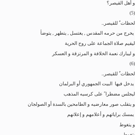
و أهل القيصر؟
(5)
لحظات ٌ للقيصر..
يخرج من حرمه المقدس , يغتسل , يتطهر , يتوضأ
ليقيم صلاة الجماعة على روح الحرية
و ليبارك نعمة الخلافة و المرتزقة و العسكر
(6)
لحظات ٌ للقيصر..
يدخل فيها البيت الجمهوري أو البرلمان
ليجلس مضطرا ً على كرسيه المذهب
و يتقلب صور معارضيه و الطامحين بالسدة أو الصولجان
يمسك براياتهم و أعلامهم و إعلانهم
و يتغوط
يتغوط