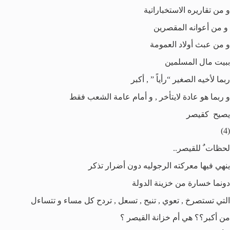
و من تقاريره الاستخباراتية
و من أعوانه المقصرين
و من عبث أولاد العمومة
ببيت مال المسلمين
ربما لأخيه الصغير “رأياً ” , أكبر
و ربما هو عادة لايتأخر , و أمام عامة الشعب فقط
يصيح كقيصر
(4)
لحظات ٌ للقيصر..
ينهي فيها معركته الرجوليه دون أضرار تذكر
دونما خسارة من خزينة الدولة
التي تستصرخ , تعوي , تنبح , تسعل , تردح كل مساء و تتساءل
من أكبر؟؟ هي أم خزانة القيصر ؟