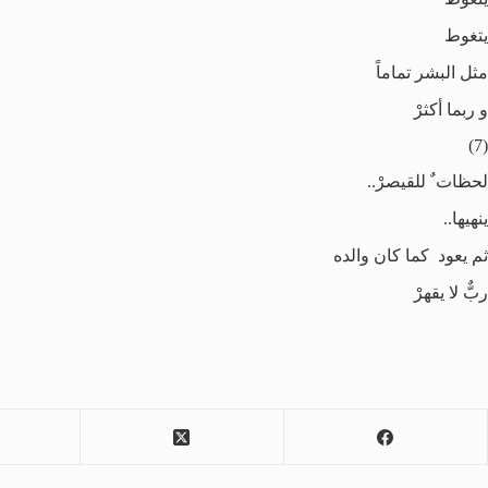
يتغوط
مثل البشر تماماً
و ربما أكثرْ
(7)
لحظات ٌ للقيصرْ..
ينهيها..
ثم يعود كما كان والده
ربٌّ لا يقهرْ