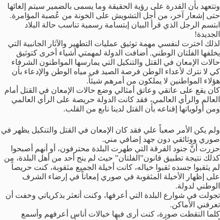
وتتعهد بأن القدرة على رؤية الحقيقة وما يسمى بالضمير سيتم إلغائها
حتى إشعار آخر، من أجل التشويش على الخونة من عُصبة المؤامرة.
ابتسم الرجل الذي قرأ البيان إبتسامة رسمية تناسب حالة البلاد
الجديدة!
لذلك اخترت لنفسي مهمة توثيق عمليات التطهير والآثار الجانبية التي
يخلفها الفلتان الوطني. أضافت الدولة لمهمتي أشياء أخرى كتوثيق
حالات الإمعان في القتل والتنكيل التي يمارسها المواطنون الشرفاء
كي لا نترك لأعداء الوطن فرصة الصيد في مياه الوطن والإدعاء بأن
هؤلاء المواطنين لا يملكون من أمرهم شيئاً.
كان يقع على عاتقي وعاتق أمثالي وضع حالات الإمعان في القتل أمام
العالم والرأي العالمي، فقد كانت الدولة حريصة على الرأي العالمي
ومن أولوياتها إقناعه بأن القتل لدينا نابع من القلب.
ولم يكن الأمر صعباً علي فقد كان الإمعان في القتل والتنكيل يظهر في
صوري ووثائقي دون جهد إضافي مني.
حزرت أنَّ جنود الفرقة التي طهرت البلدة محترفون، أو أنهم أصبحوا
كذلك نتيجة تطبيق قانون”الفلتان” حيث لم ينج أحد من أهل البلدة، من
لم يثقبوا جسده ثقبوا خياله، كانت أخيلة الجميع مثقوبة، كنت حريصاً
على إظهار الأخيلة المثقوبة في صوري إمعاناً في إرضاء الشرف
الوطني لدولة.
تجولت في شوارع البلدة التي أعرفها، وكنت أتعثر بذكرياتي وخفت أن
تعرفني الأماكن.
كلما التقطت صورة، كنت أرى فيها خيالات أناس أعرفهم وأسمع