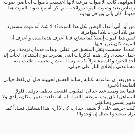
أصواتهم، كانت الأصوات مرعبة لأنها اختلطت بأصوات الحاضر، صوت
رصاص بعيد وصوت الموت ورائحته، لم أكن أسمع صوت الموت هنا
قديماً، كان يأتي ويرحل بهدوء.
من أين أتى أعداء الوطن بكل هذا الموت؟! لا شك أنه موتٌ مستورد
من بلاد أخرى، بلاد المؤامرة.
ليس هذا الموت أصيلاً كما يشاع، فأنا أعرف هذه البلدة و أعرف أن
الموت كان غريباً فيها.
عندما أحسست بثقل المنطق في عقلي، وبدأت قدماي ترتجف من
حمل جسدي وكل هذه الذكريات التي إنفجرت دون استئذان، لجأت إلى
أحد الجنود وكان مشغولاً بكتابة رسالة عشق لحبيبته، طلبت منه
مساعدتي وإطلاق النار على خيالي.
وافق بعد أن ساعدته بكتابة رسالة العشق لحبيبته قبل أن يلفظ خيالي
أنفاسه الأخيرة
فيما بعد وبمساعدة خيالي المثقوب اقتنعت بعظمة دولتنا، فلولا
التساهل الذي يبديه موظفوا الدولة لما استطعت تغيير مكان تولّدي ولا
تغيير إسمي وطائفتي.
كنت حريصاً على ألّا يشفى خيالي، كي لا أرى هذا التساهل فساداً كما
يراه صحيحو الخيال إن وُجدوا!!