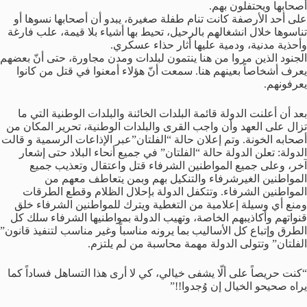
أصحابها ويحتفلون بهم.
على أحد الأرصفة كانت تنام طفلة صغيرة، يبدو أن أصحابها نسوها أو
تناسوها خلال انشغالهم بالرحيل، تحيط بها أشياء بلا قيمة، علب فارغة
وأحذية مدنية، ودمية عليها أثار حذاء عسكري.
الجنود الذين مروا من هنا ينتمون لبلدات ومدن مجاورة، حتى أنّ بعضهم
يعرف أشخاصاً بعينهم هنا. سمعت أنّ هؤلاء أمعنوا في قتل من كانوا
يعرفونهم.
بعد أن أعلنت الدولة قائمة البلدات الخائنة والبلدات الوطنية التي ما
تزال على العهد وأن واجب القرى والبلدات الوطنية، تحرير المكان من
أصحابه الخونة. وتم إعلان حالة “الفلتان”عبر الإذاعات الرسمية و قالت
الدولة: تعلن الدولة حالة “الفلتان” في جميع أنحاء البلاد حتى إشعار
آخر، وعلى جميع المواطنين الشرفاء قتل واعتقال وتعذيب جميع
المواطنين الغيرشرفاء والتنكيل بهم وبمن يتعاطف معهم من
المواطنين الشرفاء. وتتكفل الدولة بإحلال الظلام وقطع الطرقات
ومنع أي وسيلة إعلامية من التغطية ويترك للمواطنين الشرفاء خلق
قنواتهم وأكاذيبهم الخاصة، وتهيب الدولة بمواطنيها الشرفاء سلك كل
الطرق وإتباع كل الأساليب بما يرونه مناسباً وغير مناسب لتنفيذ قانون”
الفلتان” وتتولى الدولة مهمة محاسبة من لم يلتزم.
“كنت حريصاً على ألّا يشفى خيالي، كي لا أرى هذا التساهل فساداً كما
يراه صحيحو الخيال إن وُجدوا!!”