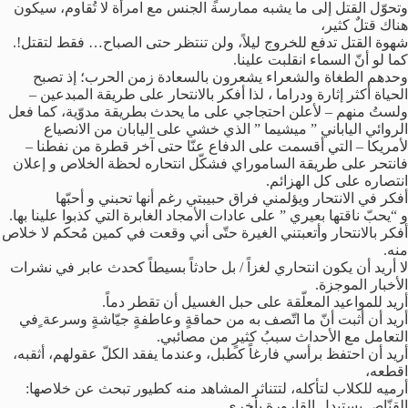
وتحوّل القتل إلى ما يشبه ممارسة الجنس مع امرأة لا تُقاوم، سيكون
هناك قتلٌ كثير،
شهوة القتل تدفع للخروج ليلاً، ولن تنتظر حتى الصباح… فقط لتقتل!.
كما لو أنّ السماء انقلبت علينا.
وحدهم الطغاة والشعراء يشعرون بالسعادة زمن الحرب؛ إذ تصبح
الحياة أكثر إثارة ودراما ، لذا أفكر بالانتحار على طريقة المبدعين –
ولستُ منهم – لأعلن احتجاجي على ما يحدث بطريقة مدوّية، كما فعل
الروائي الياباني ” ميشيما ” الذي خشي على اليابان من الانصياع
لأمريكا – التي أقسمت على الدفاع عنّا حتى آخر قطرة من نفطنا –
فانتحر على طريقة الساموراي فشكّل انتحاره لحظة الخلاص و إعلان
انتصاره على كل الهزائم.
أفكر في الانتحار ويؤلمني فراق حبيبتي رغم أنها تحبني و أحبّها
و “يحبّ ناقتها بعيري ” على عادات الأمجاد الغابرة التي كذبوا علينا بها.
أفكر بالانتحار وأتعبتني الغيرة حتّى أني وقعت في كمين مُحكم لا خلاص
منه.
لا أريد أن يكون انتحاري لغزاً / بل حادثاً بسيطاً كحدث عابر في نشرات
الأخبار الموجزة.
أريد للمواعيد المعلّقة على حبل الغسيل أن تقطر دماً.
أريد أن أثبت أنّ ما اتّصف به من حماقةٍ وعاطفةٍ جيّاشةٍ وسرعة ٍفي
التعامل مع الأحداث سببُ كثيرٍ من مصائبي.
أريد أن احتفظ برأسي فارغاً كطبل، وعندما يفقد الكلّ عقولهم، أثقبه،
اقطعه،
أرميه للكلاب لتأكله، لتتناثر المشاهد منه كطيور تبحث عن خلاصها:
القنّاص يستبدل القارورة بأخرى .