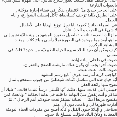
على الرصيف طفلٌ يستعدّ لعبور شارع تماس، على ظهره كيسٌ مليء
بالعبوات الفارغة
على الحاجز جنديٌ ملّ الانتظار، يفكّر في قضاء إجازة مؤجّلة .
على الطريق دبّابة تزحف كسلحفاة، تأكل إسفلت الشوارع، و أيام
العطل.
في السماء طائرةٌ كعربة بابا نويل توزع الهدايا على الأطفال.
لا شيءَ في الحرب و الحبّ عادل.
ما زالت العدسة تلتقط تفاصيل صغيرة للمشهد بزاوية حادّة تشير إلى
ما هو أبعد مما موجود في الصورة تملأ رأسي بنباح كلاب ومئات
المشاهد المكررة.
كيف يمكن أن نعيد للبلاد سيرة الحياة الطبيعيّة من جديد؟ قلتُ في
نفسي.
صوت في داخلي: إبادة إبادة.
صوت آخر: يجب أن يكون هناك ما يشبه الصفح والغفران.
صوت ثالث: عبث عبث.
كواجب كريه أمارسه بقرفٍ أتابع رسم المشهد
أيّة حياةٍ هذه التي تتناسل كنبات شيطانيّ من جيوب منتفخةٍ بالمال
تفوح منها رائحة العفن.
حبيبتي التي كذبت عليها ،ظنّتْ أنّها لقّنتني درساً عندما قالت: “عليك أن
تتذكر و أنت تقصّ عليّ النهاية ما قلته في بداية الحكاية ” وتابعتْ كمن
يكتسح مربعاً أمنيّاً: ” الخيانة تستقرُ تحت جلودكم أنتم الرجال “. ثمّ
أدارت ظهرها لي و نامت، دون أن أهتم
يجتاحني و البلادَ جنون القتل و كأنّه أصبح من مفردات الحياة اليوميّة
المعتادة وكأنّ البلاد تحوّلت لمسلخٍ بلا حدود.