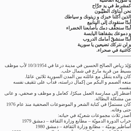
يا سورية القاسية
كمشرط في يد جرَّاح
نحن أبناؤك الطيِّبون
الذين أكلنا خبزك و زيتونك و سياطك
أبدًا سنقودك إلى الينابيع
أبدًا سنجفِّف دمك بأصابعنا الخضراء
و دموعك بشفاهنا اليابسة
أبدًا سنشقّ أمامك الدروب
و لن نتركك تضيعين يا سورية
كأغنية في صحراء.
—————
وُلِدَ رياض الصالح الحسين في مدينة درعا في 10/3/1954 لأب موظف
بسيط من قرية مارع في شمال حلب.
كان والده يتنقّل مع عائلته بين المدن السورية ثلاثين عامًا.
منعه الصمم و البكم من إكمال دراسته، فدأب على تثقيف نفسه
بنفسه.
اضطر إلى ممارسة العمل مبكرًا، كعامل و موظف و صحفي، و عانى
من مشكلة البطالة.
كان مستمرًّا في كتابة الشعر و الموضوعات الصحفية منذ عام 1976
حتى وفاته.
أصدر ثلاث مجموعات شعريّة في حياته:
خراب الدورة الدمويّة – مطابع وزارة الثقافة – دمشق 1979
أساطير يوميّة – مطابع وزارة الثقافة – دمشق 1980