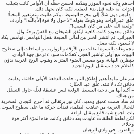
أحدهم وجّه نحوه الموزر وهدّده. لحسن حظّه أن الأوامر كانت بتجنّب
إحداث أية جلبة قبل بدء العملية. لكنه كان يجهل ذلك.
– دلّوهم دون شكّ إلى مخرج البسيط.. وكم طلبت منه تغيير المخبأ!
علّق عبد الواحد وهو يتوضّأ بقوله “لا حول ولا قوة إلاّ باللّه!” وأردف
“ولعنة اللّه على من كان السبب!”.
دقائق معدودة كانت كافية ليتّفق الشيخان مع القسّ يوحنّا وآل
الجبراني، ثم انتشر الخبر بين أهالي الضيعة بفعل التهامس. تهامس يكاد
لا يُسمع، لكنه يصل.
مجموعات النسوة انتقلت من الأزقة والزواريب والساحات إلى سطوح
البيوت مع أولى تباشير الفجر، كعلامات سوداء ترمق جهة الوادي.
ينتظرن النهاية، ومع بصيص الضوء المتزايد وهبوب الريح الغربية بَدَوْن
كأعلام حداد تستقبل اليوم الجديد.
سرعان ما بدأ هدير إطلاق النار. جاءت الدفعة الأولى خافتة، ودامت
دقائق تكاد لا تنته. علّق عبد الجبّار:
– أكيد أنها من ناحية البسيط. الولعة ليس غشيمًا، لعلّه حاول التسلّل
من هناك.
ثم ساد صمت عميق ومديد. كان نور برتقالي قد أخرج التيجان الصخرية
للجبال الغربية من غياهب الظلمة، فبدأت حركة ما على سطوح البيوت.
بات الجمع شبه قانع بمقتل الولعة.
لكن لعلعة الطلقات عاودت بعد دقائق وكانت هذه المرّة أكثر قوة
وجلاء.
– الضرب في وادي الرهبان.