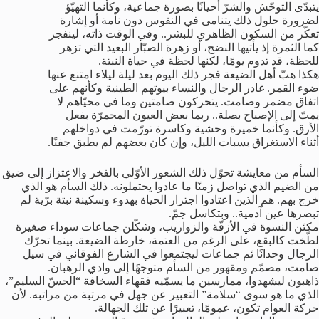
يتبدّى التوحّش والشرّ أحيانًا بصورة جماعية، وكأنما التهيّؤ
لضرورة حلول ذلك يتنامى في النفوس دون نأمة أو إشارة
تعكّر من السكون الظاهري للبشر.. وفي الوقت ذاته، لينفجر
كما الثمرة إذ يأتيها النضج، أو زهرة الصبّار البعيد التي تزهر
للحظة، قد تدوم يومًا، لكنها لحظة في حياة النبتة.
هكذا هبّ أهل الضيعة فجر ذلك اليوم بعد ليلة ليلاء امتنع عنها
ضوء القمر. غادر الرجال والنساء بيوتهم الطينية وكأنهم على
اتفاق مضمر وصامت. يتحركون صامتين وما في محيّاهم لا
يمتّ إلى الإصباح بصلة.. ربما بعض العيون المحمرّة بفعل
الأرق. وكأنما خميرة وحشية وكاسرة تورّمت في دواخلهم
أثناء الاستغراق بسبات الليل، وإن كان بعضهم لم يطبق جفنًا.
السأم من معايشة تحوّل ذلك الشعور الأوّلي بالفخر والاعتزاز إلى ضيق
من الضيم الذي تواصل زمنًا ما عادوا يحتملونه. ذلك السأم هو الذي
خرج بهم. هم الذين اعتادوا اجترار الحياة بهدوء وسكينة نبتة برّية لم
تبصرها عين آدمية.. وبتكاسل جمّ.
مكثن النسوة في الأزقّة والزواريب، وشكّلن جماعات سوداء صغيرة
لطّخت كالبقع، على الرغم من العتمة، خارطة الضيعة. بينما تحرّك
الرجال وحدانًا ثم جماعات ليجتمعوا في الشارع الفوقاني في سيل
صامت، مصمّم ومقهور من السأم متوجهًا إلى وادي الرهبان.
ذاهبون ليشهدوا، ممارسين ما يسمّيه فقهاء السخافة “الحسّ السليم”،
الذي ما هو سوى “سلامة” التعبير عن جهل في مرتبة من مراتبه. لأن
حركة العوام تكون، عمومًا، تعبيرًا عن تلك الجهالة.