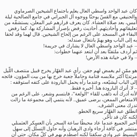
كان عبد الواحد واسطي العال يعلم باجتماع الشيخين الصرماوي
والحنيفي مع القسّ يوحنّا ووجوه آل الجبراني في جامع الصالحية ليلة
أمس، بعد صلاة العشاء. كان يعرف قرارهم غير المعلن، يستشفّه من
تعليقاتهم وأحاديثهم. أحاديث رفض بإصرار المشاركة بها، كما رفض
البقاء في المسجد على الرغم من إلحاح الشيخين. قال لهما وقد لحقا
به إلى الباب وهو يهمّ بانتعال صندله:
– عبد الواحد واسطي العال لا يشارك في جريمة!
ثم أردف ملتفتًا بعد أن ابتعد عنهما خطوات:
– ولا في خيانة هذه الأرض!
هو ممّن لم يغمض لهم جفن. رأى عبد القهّار يخرج قبيل منتصف اللّيل
مرتديًا أكثر ملابسه قتامة وحاملاً جعبة خرج بها من بيت المؤون، فاتجه
إلى الباب ليشيّعه، وعندما رآه يحمل البارودة على كتفه استوقفه :
– لا. أترك البارودة هنا. أخبره فقط.
لأنه أدرك أنه ذاهب للقاء “الولعة”، فابتسم وشعر، على الرغم من
الامتعاض الممعن، برضى عميق.. لأنه ينتمي إلى مجموعة ما زالت
تدرك معنى الشرف.
انطلق عبد القهّار سريع الخطو.
لكنه كان قد تأخّر.
أخبر الجميع عندما عاد محبطًا ساعة السحر بأن العسكر العثمنلي
منتشر في كافة أرجاء وادي الرهبان وأنه حاول التسلّل إلى سهل
البسيط عبر وادي سكفتا لكنه اصطدم بهم في كلّ مكان. حتى أن