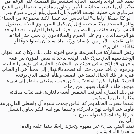
صمد عبد الواحد واسطي العال، استشعر دنوّ المصيبة على الرغم من
تجنّب أهل الضيعة محادثته بالأمر، وحاول مجادلتهم عندما أوحى الشيخ
صرماوي في خطبة الجمعة الأخيرة بأن السيل يبلغ الزبى.. صرخ بهم :
– لو كنّا جميعًا “ولعات” لما تجاسر أحد علينا! لكننا مجموعة من الجبناء!
وغادر المسجد مبيّنًا سخطه قبل أن يكمل الصرماوي التلاعب بعقول
الناس. وتبعه حفنة من المصلّين. أخوته لم يفعلوا لغيابهم، فعبد الواحد
هو الوحيد الذي داوم على الصوم والصلاة دون أن يجبر، حتى أبناءه،
على تقليده. “الأمر بين الإنسان وربّه. ماذا يفيد أن يفعلوا خوفًا أو
نفاقًا؟” كان يردّد.
رفض المشاركة في الجريمة، وأجمع أخوته على ذلك. وكان عبد القهّار،
الوحيد بينهم الذي يتردّد على الولعة ليأخذ له بعض المؤون بين فينة
وأخرى، قد لمّح له في حديثه عن التحوّلات الجارية في نفوس الغالبية،
ويرجوه أن يأخذ حذره. حتى أنه نصحه بالانتقال إلى مخبأ آخر، أو الغياب
فترة عن تلك الجبال ليبعد عن الضيعة وطأة الحيف الذي يوقعه
العسكربأهلها. لكن “الولعة” ما كان يجيب، ويكتفي بالنظر إلى شيء
موجود خلف الأشياء بعينين من زجاج.
في ذلك الصباح، أشرقت الشمس أشبه بالغاربة، فقد تبدّت مدمّاة،
وكأنها تعلن ما سيكون.
عندما شعرت العائلة بحركة الناس جمدت نسوة آل واسطي العال برهة
فأومأ عبد الواحد لهنّ بالحركة، وعندما لمح ابنه البكر يحاول التسلّل
خارجًا وقد اشتدّ فضوله صرخ به:
-إلى أين!
تمتم الفتى بشيء غير مفهوم وتحرّك راجعًا بينما عنّفه والده :
– أفعد! اللّه لا يقيمك!