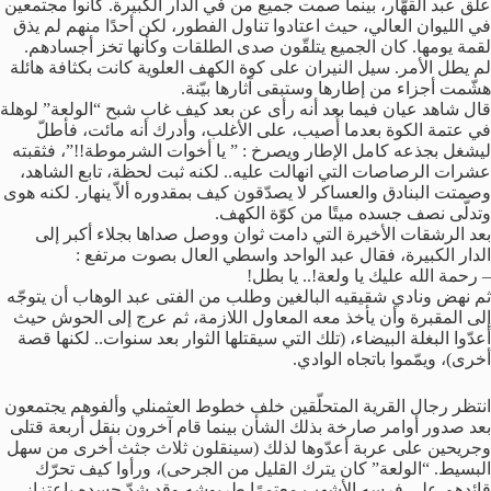
علّق عبد القهّار، بينما صمت جميع من في الدار الكبيرة. كانوا مجتمعين
في الليوان العالي، حيث اعتادوا تناول الفطور، لكن أحدًا منهم لم يذق
لقمة يومها. كان الجميع يتلقّون صدى الطلقات وكأنها تخز أجسادهم.
لم يطل الأمر. سيل النيران على كوة الكهف العلوية كانت بكثافة هائلة
هشّمت أجزاء من إطارها وستبقى آثارها بيّنة.
قال شاهد عيان فيما بعد أنه رأى عن بعد كيف غاب شبح “الولعة” لوهلة
في عتمة الكوة بعدما أُصيب، على الأغلب، وأدرك أنه مائت، فأطلّ
ليشغل بجذعه كامل الإطار ويصرخ : ” يا أخوات الشرموطة!!”، فثقبته
عشرات الرصاصات التي انهالت عليه.. لكنه ثبت لحظة، تابع الشاهد،
وصمتت البنادق والعساكر لا يصدّقون كيف بمقدوره ألاّ ينهار. لكنه هوى
وتدلّى نصف جسده ميتًا من كوّة الكهف.
بعد الرشقات الأخيرة التي دامت ثوان ووصل صداها بجلاء أكبر إلى
الدار الكبيرة، فقال عبد الواحد واسطي العال بصوت مرتفع :
– رحمة الله عليك يا ولعة!.. يا بطل!
ثم نهض ونادي شقيقيه البالغين وطلب من الفتى عبد الوهاب أن يتوجّه
إلى المقبرة وأن يأخذ معه المعاول اللازمة، ثم عرج إلى الحوش حيث
أعدّوا البغلة البيضاء، (تلك التي سيقتلها الثوار بعد سنوات.. لكنها قصة
أخرى)، ويمّموا باتجاه الوادي.
انتظر رجال القرية المتحلّقين خلف خطوط العثمنلي وألفوهم يجتمعون
بعد صدور أوامر صارخة بذلك الشأن بينما قام آخرون بنقل أربعة قتلى
وجريحين على عربة أعدّوها لذلك (سينقلون ثلاث جثث أخرى من سهل
البسيط. “الولعة” كان يترك القليل من الجرحى)، ورأوا كيف تحرّك
قائدهم على فرسه الأشهب معتمرًا طربوشه وقد شدّ جسده باعتزاز