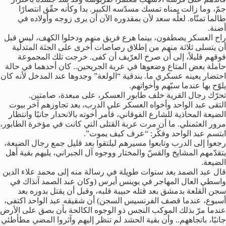
جمّ، وما زالت يمناه تمسك مسدّسه الكبير. بدا وكأنه حقّق انتصارًا
طالما تمنّاه. لعلّه سعد لأن بمقدوره الآن أن يرى زوجه وأولاده في
أضنة.
راح العسكر يصطفون، بينما هرع فريق منهم ودخلوا الكهف، ليس قبل
أن يتسلى ثلاثة منهم من إطلاق رصاصات أخرى على الجثة المتدلّية
فوقهم قليلاً، إلى أن صرخ العرّيف أن كفى. خرجت تلك المجموعة
حاملة بعض المتاع وضعوها في عربة الجريحين.. كان أحدهما في حالة
احتضار يعينه عسكري ما. بندقية “الولعة” وجدوها عند المدخل لأنه كان
يلوّح بها عندما سبّهم وأخواتهم.
تحرّك رجال القرية خلف طابور العسكر، على مبعدة، صامتين.
التقى عبد الواحد وأخواه العسكر على الدرب، بعد تجاوزهم آخر بيوت
الضيعة المحاذية للشارع الفوقاني، فأمر أخوته بالانحدار جانبًا وانتظار
مرور العثمنلي. ما أن مرت عربة القتلى التي كانت في مؤخرة الطابور،
ابتسم عبد الواحد وفكّر: “عرف كيف يموت”.
رجعوا إلى الدرب وتابعوا مسيرهم ليلتقوا بعد قليل جمع رجال الضيعة،
يتقدّمهم المشايخ والقسّ والمختار ووجوه آل الجبراني، يليهم بقية أهل
الضيعة.
قال عبد الصمد بعد سنوات طويلة في رسالة منه إلى محمد علاء الدين
واسطي العال المهاجر في بوينس أيرس (وكان عبد الصمد آنذاك في
سجن القلعة بدمشق بعد قتله حبيبة قلبه، وقبل أن يقتل بدوره بعد
أسبوع، عندما قصف الفرنسيس السجن) أن شقيقه عبد الواحد اكتفى،
عندما مرّ بذلك الموكب النجس ذو الوجوه الكالحة بأن بصق على الأرض
جانبًا، باتجاههم.. وأن بقية الحشد لم تنظر إليهم وآثروا المضي مطأطئي