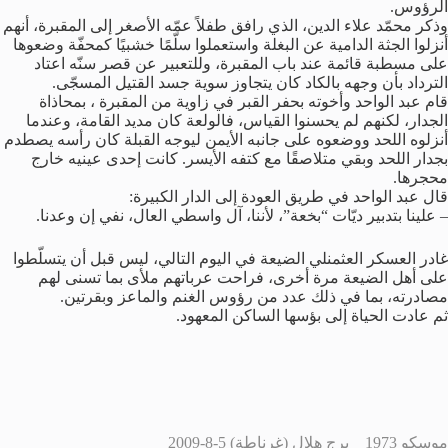
الرؤوس.
وذكر محمّد علاء الدين، الذي رافق طفلاً عمّه الأصغر إلى المقبرة، أنهم
أنزلوا الجثة الدامية عن البغلة واستعملوا سلّمًا خشبيًا كمحفّة وضعوها
على مسطبة قائمة عند باب المقبرة، وللتعبير عن قصر سنّه اعتاد
الترداد بأن وجهه بالكاد كان يتجاوز سوية جسد القتيل المسجّى.
قام عبد الواحد وأخوته بحفر القبر في زاوية من المقبرة ، بمحاذاة
الجدار، لكنهم لم يحسنوا القياس، فالولعة كان مديد القامة، وعندما
أنزلوه اللحد ووضعوه على جانبه الأيمن ليوجه القبلة كان رأسه يصطدم
بجدار اللحد وبقي متلاصقًا مع كتفه الأيسر. كانت إحدى عينيه خارج
محجرها.
قال عبد الواحد في طريق العودة إلى الدار الكبيرة:
– علينا بتدبير ديّات “بخعة”، لأننا، آل واسطي العال، نفي إن وعدنا.
غادر العسكر العثمنلي الضيعة في اليوم التالي، ليس قبل أن يتسلّطوا
على أهل الضيعة مرة أخرى، فراحت عرباتهم ملأى بما تسنى لهم
مصادرته، بما في ذلك عدد من رؤوس الغنم والماعز وبقرتين.
ثم عادت الحياة إلى بؤسها الساكن المعهود.
موسكو 1973 _ برج هلال (غرناطة) 5-8-2009