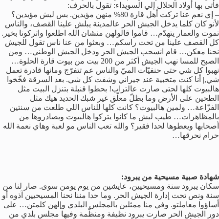
فأتى بها أولاد الحلال إلي السويداء: تقول بالحرف:
– إي نعم عنا تركت أهل قارة 80% منهن مؤيدين. بس ليش مؤيدين؟
لأنو كان كلما يدخل الجيش الحر عالمدينة يبلش علينا القصف، والناس
تموت والعمار يتهدّم… قاموا قالولهن منشان الله اطلعوا واتركونا بخير.
كل القصف علينا من تحت راسكم… وبعثوا من عنا ناس تقول للجيش
نحنا معكن… قام انسحب الجيش الحر ودخل الجيش الوطني… ومن
الصبح للمسا نهب الجيش أكثر من 200 بيت من بيوت قارة الحلوة…
نهبوا كل شي حتى حنفيّات الميّ والناس عم تتفرّج ومانها قادرة تعمل
شي,| أنا كنت متخبية عند جيراني وشفت كل شي. بعد السرقة فخّخوا
هالبيوت كلها لحتى صارت عالتراب! بحطوا قنبلة بتنزل البيت مثل
الطحين على الأرض وما بظلّ معلّق غير شبك الحديد هيك مثل
الفزّاعة… ولمين هالبيوت؟ كانت كلها للناس اللي طلعت من سنتين
بالمظاهرات… طيب ليش ما كانوا يتركوا هالبيوت ويصادروها من
أصحابها ويعطوها لحدا فقير؟ والله تعب الناس مو لعبة وهاي نعمة الله
حرام نحرقها…
شهادة صبية مسيحية من يبرود:
سكان يبرود سنة ومسيحيين، عايشين من يوم يومن سوى. صار لنا من
سنة ونص تحت إدارة الجيش الحر. وما حدا مننا نحنا المسيحيين آذوه أو
أساؤوا معاملتو. وفي منا ممثلين بالمجلس البلدي وإلهن كلمتن… على
دور الجيش الحر صارت يبرود نظيفة ومنظّمة وفيها مجلس بلدي من