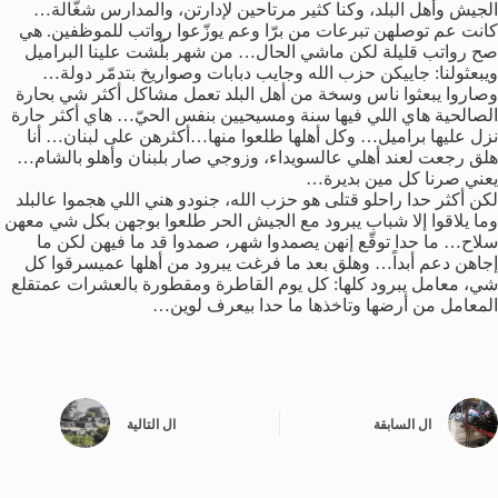
الجيش وأهل البلد، وكنا كثير مرتاحين لإدارتن، والمدارس شغّالة…
كانت عم توصلهن تبرعات من برّا وعم يوزّعوا رواتب للموظفين. هي
صح رواتب قليلة لكن ماشي الحال… من شهر بلّشت علينا البراميل
ويبعثولنا: جاييكن حزب الله وجايب دبابات وصواريخ بتدمّر دولة…
وصاروا يبعثوا ناس وسخة من أهل البلد تعمل مشاكل أكثر شي بحارة
الصالحية هاي اللي فيها سنة ومسيحيين بنفس الحيّ… هاي أكثر حارة
نزل عليها براميل… وكل أهلها طلعوا منها…أكثرهن على لبنان… أنا
هلق رجعت لعند أهلي عالسويداء، وزوجي صار بلبنان وأهلو بالشام…
يعني صرنا كل مين بديرة…
لكن أكثر حدا راحلو قتلى هو حزب الله، جنودو هني اللي هجموا عالبلد
وما يلاقوا إلا شباب يبرود مع الجيش الحر طلعوا بوجهن بكل شي معهن
سلاح… ما حدا توقّع إنهن يصمدوا شهر، صمدوا قد ما فيهن لكن ما
إجاهن دعم أبداً… وهلق بعد ما فرغت يبرود من أهلها عميسرقوا كل
شي، معامل يبرود كلها: كل يوم القاطرة ومقطورة بالعشرات عمتقلع
المعامل من أرضها وتاخذها ما حدا بيعرف لوين…
ال
السابقة
ال
التالية