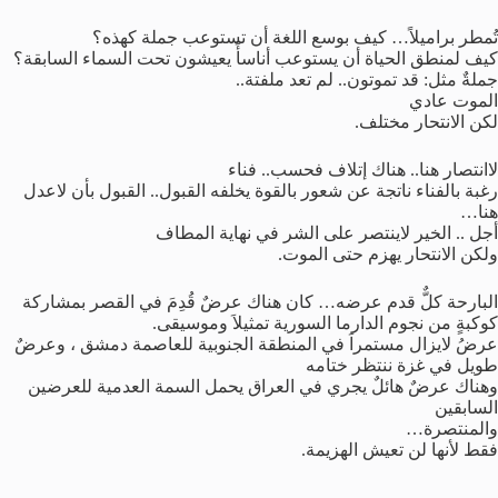
تُمطر براميلاً… كيف بوسع اللغة أن تستوعب جملة كهذه؟
كيف لمنطق الحياة أن يستوعب أناسأً يعيشون تحت السماء السابقة؟
جملةٌ مثل: قد تموتون.. لم تعد ملفتة..
الموت عادي
لكن الانتحار مختلف.
لاانتصار هنا.. هناك إتلاف فحسب.. فناء
رغبة بالفناء ناتجة عن شعور بالقوة يخلفه القبول.. القبول بأن لاعدل
هنا…
أجل .. الخير لاينتصر على الشر في نهاية المطاف
ولكن الانتحار يهزم حتى الموت.
البارحة كلٌّ قدم عرضه… كان هناك عرضٌ قُدِمَ في القصر بمشاركة
كوكبةٍ من نجوم الدارما السورية تمثيلاَ وموسيقى.
عرضُ لايزال مستمراَ في المنطقة الجنوبية للعاصمة دمشق ، وعرضٌ
طويل في غزة ننتظر ختامه
وهناك عرضٌ هائلٌ يجري في العراق يحمل السمة العدمية للعرضين
السابقين
والمنتصرة…
فقط لأنها لن تعيش الهزيمة.