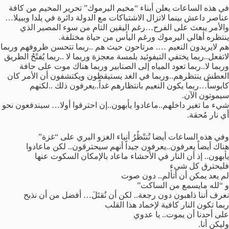
في هذه الساعات يعلن أبناء “مخيم اليرموك” تحرير المخيم من كافة
عناصر داعش بينما لاتزال الاشتباكات مع الدولة دائرة في يلدا وببيلا…
والأمر يبعث على الفرح…رغم اليقين التام من سوء المصير الذي
ينتظره أهالي اليرموك ورغم اليأس من حياة مختلفة.
هم لايريدون النعيم …. مرتاحون حيث هم ..ربما تتحسن ظروفهم وربما
لاتفعل..ربما يختفي التيفوئيد بلمسة معجزة وربما لا ..ربما يُفتًحُ الطريق
وربما لا..ربما تعود المياه إلى الصنابير وربما هناك موت على حافة
العطش ينتظرهم..وربما في الغد يستيقظون ويكتشفون أن الأمر كان
كابوساً…ربما يكون النعيم بانتظارهم غداً..يعرفون ذلك ..لكنهم
سيموتون الآن.
شيء ما تغير داخلهم..ماعادوا يأبهون..إن احترقوا أولا… سيندفعون نحو
أي نار مُحقة.
وفي هذه الساعات أيضا تُنتًظًرُ أنباء الغزو البري على “غزة”
هناك أيضاً يعرفون..يعرفون جيداً أنهم سيحترقون.. لكن ماعادوا
يأبهون.. إذ أن النار في الأحشاء ماعاد بالإمكان السكوت عنها
فليحترق كل شيء
لم يعد يمكن أن أتألم.. دون صوت
و “لله مايسمع من الساكت”
نعرف أننا ذاهبون دون رجعة.. لكن أن نُقتَلَ… أفضل من أن نذبح
ربما تكون النار كافية لإخماد هذا القلب
على أحدنا أن يموت.. يا عدوي
وليكن أنا.