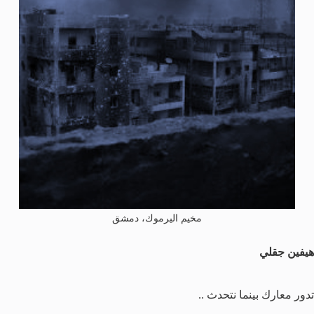
مخيم اليرموك، دمشق
هيفين جقلي
تدور معارك بينما نتحدث ..