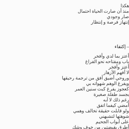
هكذا
منذ أن صارت الحياة احتمال
صار وجودي
إنتهاز فرصة و إنتظار
– إكتفاء
أعتز بما لدي وأفخر
باب ومفتاحه نحو الفراغ
أعتز وأفخر
لا أفهم الأزهار
وروحي أضيق أفق من ترجمة رحيقها
ويفرغ الوهم شهواته بي
كعجوز يفرغ كبت سنين العمر
بجسد طفلة صغيرة
رغم ذلك لا آبه
أمضي كيفما اتفق
ولو قابلت حقيقة تخالف وهمي
شوهتها لتشبهني
على أبواب الجحيم
أطرق بقبضتين من خوف وشك