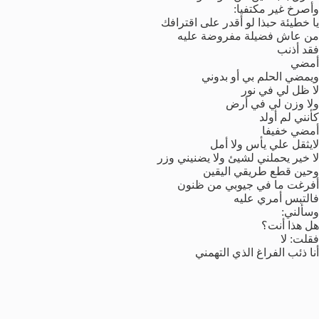
وأصرخ غير مكتفيا:
يا خطيئة حبذا لو أقدر على اقترافك
من عاش فضيلة مفروضة عليه
فقد أذنب
أمضي
ويمضي الحلم بي أو بدوني
لا ظل لي في نور
ولا وزن لي في أرض
كأنني لم أولد
أمضي خفيفا
لايثقل علي يأس ولا أمل
لا خير يحملني لشيئ ولا يضنيني وزر
وحين قطع طريقي اليقين
أفرغت ما في جيوبي من ظنون
فالتبس أمري عليه
وسألني:
هل هذا أنت؟
فقلت: لا
أنا ذئب الفراغ الذي التهمني