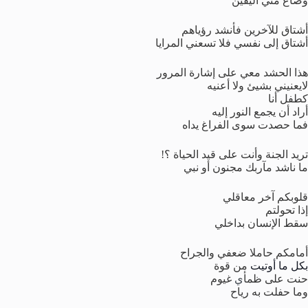
وضاع مني اليقين
أشتاق للآخرين فأنشد رؤياهم
أشتاق إلى نفسي فلا تسعني المرايا
هذا الحشد معي على إشارة المرور
لايعنيني بشيئ ولا أعنيه
كطفل أنا
أراد أن يجمع النور إليه
فما حصدت سوى الفراغ يداه
تريد الجنة وأنت على قيد الحياة ؟!
ما ناشد مآربك مجنون أو نبي
قلوبكم آخر معاقلي
إذا تحولتم
سقط الإنسان بداخلي
أمامكم حاملا ضعفي والجراح
بكل ما أوتيت
من قوة
حنت على ظمأ
ي
غيوم
وما حفلت به رياح