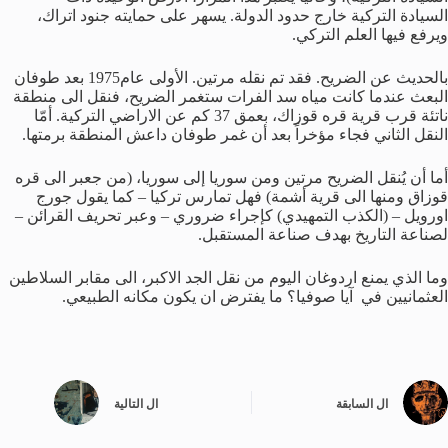
السيادة التركية خارج حدود الدولة. يسهر على حمايته جنود اتراك،
ويرفع فيها العلم التركي.
بالحديث عن الضريح. فقد تم نقله مرتين. الأولى عام1975 بعد طوفان
البعث عندما كانت مياه سد الفرات ستغمر الضريح، فنقل الى منطقة
ناتئة قرب قرية قره قوزاك، بعمق 37 كم عن الاراضي التركية. أمّا
النقل الثاني فجاء مؤخراً بعد أن غمر طوفان داعش المنطقة برمتها.
أما أن يُنقل الضريح مرتين ومن سوريا إلى سوريا، (من جعبر الى قره
قوزاق ومنها الى قرية أشمة) فهل تمارس تركيا – كما يقول جورج
اورويل – (الكذب التمهيدي) كإجراء ضروري – وعبر تحريف القرائن –
لصناعة التاريخ بهدف صناعة المستقبل.
وما الذي يمنع اردوغان اليوم من نقل الجد الاكبر، الى مقابر السلاطين
العثمانيين في آيا صوفيا؟ ما يفترض ان يكون مكانه الطبيعي.
ال
السابقة
ال
التالية