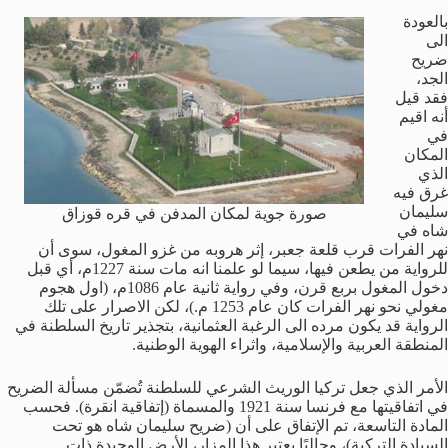
بالعودة
الى
ضريح
الجد،
فقد قيل
أنه اقيم
في
المكان
الذي
غرق فيه
سليمان
صورة جوية لمكان المدفن في قره قوزاق
شاه في
نهر الفرات قرب قلعة جعبر، إثر هروبه من غزو المغول، سوى أن
للرواية من يطعن فيها، سيما لو علمنا انه مات سنة 1227م، أي قبل
دخول المغول بربع قرن، وفي رواية ثانية عام 1086م، (اول هجوم
مغولي نحو نهر الفرات كان عام 1253 م.)، لكن الاصرار على تلك
الرواية قد يكون مرده الى الرغبة العثمانية، بتجذير تاريخ السلطنة في
المنطقة العربية والإسلامية، واثراء الهوية الوطنية.
الأمر الذي جعل تركيا الوريث الشرعي للسلطنة تُضمّن مسألة الضريح
في اتفاقيتها مع فرنسا سنة 1921 والمسماة (إتفاقية انقرة). فحسب
المادة التاسعة، تم الإتفاق على أن (ضريح سليمان شاه هو تحت
السيادة التركية)، وحاليًا يعتبر هذا المزار، الأرض الوحيدة ذات