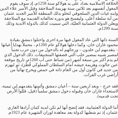
الخلافة الاسلامية بغداد على يد هولاكو سنة 1258م، إذ سوف يقوم
المغول أنفسهم بعد ثلاثين سنة بهزيمة السلاجقة وقتل الأمير علاء الدين
وابنه غياث الدين السلجوقي لتخلو بذلك المنطقة للأمير الجديد عثمان
من أية سلطة أعلى، وليفسخ هو بدوره تحالفاته القديمة مع السلاجقة
ويعلن الدولة العثمانية العليّة، التي سميت كذلك بالدولة الابدية وذلك
سنة 1299م.
السنة ذاتها التي عاد المغول فيها مرة اخرى واحتلوا دمشق بقيادة
محمود غازان خان، وكما دخلها هولاكو عام 1260م ، محملاً بهدايا أعيانها
– يتقدمهم ابن خلدون – ورجائهم له بالدخول من دون حرب تجنباً
لمصير شبيه بمصير حلب التي قصفتها المنجنيقات. ذلك الدخول الذي
لم يدم أكثر من سبعة أشهر (من شباط حتى آب 1260م، تاريخ موقعة
عين جالوت وهزيمة جيشه أمام السلطان المملوكي قُطُز)، ثم ليهزم
من جديد في كانون أول من العام ذاته في حمص ويخرج نهائياّ من
أراضي غرب الفرات.
فقد خرج – وبعد اربعين سنة – أعيان دمشق وأئمتها يتقدمهم إبن تيمية،
لاستجداء غازان خان وقبوله دخول دمشق سلمياً (قيل، قبّلوا الأرض
تحت قدميه).
أما الدولة العثمانية، فقد إتضح أنها لم تكن ابدية كمان أرادها الغازي
عثمان، إذ تم شطبها كدولة بعد معاهدة لوزان الشهيرة عام 1923م.