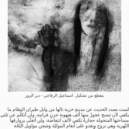
مقطع من تشكيل. اسماعيل الرفاعي - دير الزور
لست
بصدد
الحديث
عن
مدينةٍ
خربة
نالها
من
وابل
طيران
النظام
ما
يكفي
لأن
تنسج
عجوزٌ
منها
ألف
هنهونة
حزنٍ
فراتية،
ولن
أتكلّم
عن
ثلثي
مساحتها
المتحولة
حجارةً
تكفي
لألف
انتفاضة،
ولن
أتغنّى
بزوارقها
النّهرية
وهي
تروح
وتغدو
على
أنغام
الموليّة
وشجن
مواويل
البُحّة