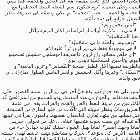
الشيء
الأبيض
الذي
كانت
تضيفه
أمّه
إلى
العجين
واللحمة،
فقد
نسي
اسمه
وحتّى
طعمته
“
يوم
شكون
اسم
الشغلة
البيضا
التحطينها
مع
العجينة
واللحمة
“…
تجيبه
“
شحمة
”
ثم
تبكي
وتضمّه
إلى
صدرها،
ينظر
الطفل
بغرابةٍ
إلى
دمعة
أمّه،
– “
ليش
تبجين
يوم؟
”
–
لا
شيء
…
تذكّرت
أبيك،
لو
لم
يُسافر
لكان
اليوم
سيأكل
معنا
“
المشحّميّة
”
– “
يوم
..
ليش
بالجنّة
ما
بي
مشحّميّة؟
”
–
لا
هي
موجودةٌ
فقط
في
ديرالزور
تردُّ
عليه
الأم،
– “
إي
خلص
معناتو،
راح
اروح
عالحديقة
أحوشلجي
حشيش
تطبخينو
اليوم،
وتأجلين
المشحّميّة
تايجي
أبوي
”
بالطريقة
نفسها
أجّل
الطفل
طبخة
“
الكشاش
”
و
“
ثرود
البامية
”
و
“
السيّالي
”
وغيرها
وأكل
الحشيش
والخبز
اليابس
المبلول
بماءٍ
إلى
أن
يعود
والده
.
ليس
على
بعد
جوعٍ
كثير
يقع
حيٌّ
آخر
في
ديرالزور
اسمه
القصور،
حتّى
المسافة
تقاس
بالجوع
في
هذه
المدينة،
يبدو
للسامع
من
اسم
الحيّ
أنّه
للمُترفين
من
مدينة
النفط
والغاز
والقمح
والفرات،
يقف
في
عتمة
الطريق
شابٌّ
ينتظر
حبيبته
التي
تأكّدت
من
خلو
الشارع
من
الشبيحة
قبل
تسلّلها
من
بيتها،
يُغازل
العاشقان
بعضيهما
بالعيون،
يقرأ
في
عينيها
أنّه
تسأله
عن
سبب
نحوله
فتجيبها
عيناه
…
دعكِ
من
نحولي،
خبريني
لماذا
وجهك
أصفر؟
.
لماذا
يهيل
السواد
جفنيكِ
كثوب
جهاديٍّ
جاء
من
أقاصي
الأرض
كي
يجوّعنا؟،
بحركاتٍ
متباطئةٍ
تشبه
عاشقاً
يُهدي
حبيبته
إسوارةً
بين
الخطوبة
وكتب
الكتاب،
يناولها
كيساً
قال
لها
أنّ
فيه
كاسة