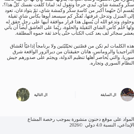
سكّر
وكمشة
شاي،
تُبدي
حرجاً
وتقول
له
:
لماذا
كلّفت
نفسك
كلَّ
هذا؟،
يُقسم
أنّ
حبّهما
أكبر
من
كاسة
سكّر
وكمشة
شاي،
ثمّ
يتوادعان،
تعود
إلى
المنزل
وتدخل
غرفتها،
تُفكّر
كم
سيسعد
أبوها
بكأس
شايٍ
ثقيلة
وحلوة،
وتدعو
الله
أن
يُسهل
هذا
قرار
موافقة
أبيها
على
رجلٍ
حقق
له
ولها
حُلُم
كأس
الشاي
الثقيلة
والحلوة،
ربّما
على
العاشق
أيضاً
أن
يأتي
بعشر
سجائر
لف
بعد
كتب
الكتاب
حتّى
يأخذ
ثقة
حموه
المطلقة
.
هذه
الكلمات
لم
تكن
من
قصّتين
تخيّليّتين
ولا
برنامجاً
إذاعيّاً
لعُشاق
التراجيديا
والرومانس،
هاتان
حقيقتان
من
ديرالزور
الواقعة
شرق
سوريا،
والتي
يُحاصر
أهلها
تنظيم
الدولة،
ويجثم
على
صدورهم
جيش
النظام
السوري
وتجاره
.
ال
السابقة
ال
التالية
المواد على موقع دحنون منشورة بموجب رخصة المشاع
الإبداعي، النسبة 4.0 دولي ©2026