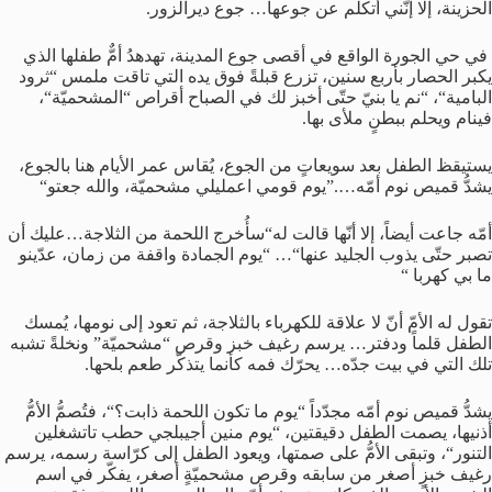
الحزينة،
إلا
إنّني
أتكلّم
عن
جوعها
…
جوع
ديرالزور
.
في
حي
الجورة
الواقع
في
أقصى
جوع
المدينة،
تهدهدُ
أمٌّ
طفلها
الذي
يكبر
الحصار
بأربع
سنين،
تزرع
قبلةً
فوق
يده
التي
تاقت
ملمس
“
ثرود
البامية
“
،
“
نم
يا
بنيّ
حتّى
أخبز
لك
في
الصباح
أقراص
“
المشحميّة
“
،
فينام
ويحلم
ببطنٍ
ملأى
بها
.
يستيقظ
الطفل
بعد
سويعاتٍ
من
الجوع،
يُقاس
عمر
الأيام
هنا
بالجوع،
يشدُّ
قميص
نوم
أمّه
….”
يوم
قومي
اعمليلي
مشحميّة،
والله
جعتو
“
أمّه
جاعت
أيضاً،
إلا
أنّها
قالت
له
“
سأُخرج
اللحمة
من
الثلاجة
…
عليك
أن
تصبر
حتّى
يذوب
الجليد
عنها
“… “
يوم
الجمادة
واقفة
من
زمان،
عدّينو
ما
بي
كهربا
“
تقول
له
الأمّ
أنّ
لا
علاقة
للكهرباء
بالثلاجة،
ثم
تعود
إلى
نومها،
يُمسك
الطفل
قلماً
ودفتر
…
يرسم
رغيف
خبز
وقرص
“
مشحميّة
”
ونخلةً
تشبه
تلك
التي
في
بيت
جدّه
…
يحرّك
فمه
كأنما
يتذكّر
طعم
بلحها
.
يشدُّ
قميص
نوم
أمّه
مجدّداً
“
يوم
ما
تكون
اللحمة
ذابت؟
“
،
فتُصمُّ
الأمُّ
أذنيها،
يصمت
الطفل
دقيقتين،
“
يوم
منين
أجيبلجي
حطب
تاتشغلين
التنور
“
،
وتبقى
الأمُّ
على
صمتها،
ويعود
الطفل
إلى
كرّاسة
رسمه،
يرسم
رغيف
خبزٍ
أصغر
من
سابقه
وقرص
مشحميّةٍ
أصغر،
يفكّر
في
اسم