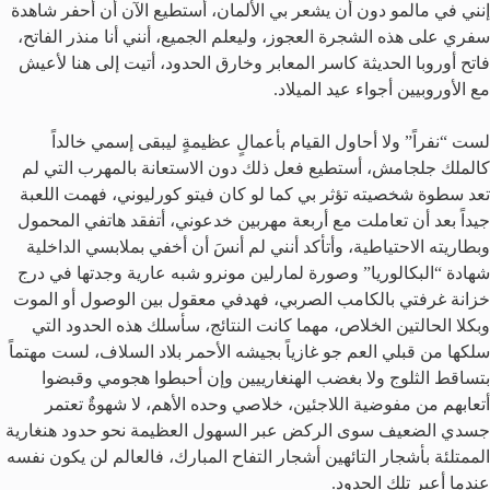
إنني في مالمو دون أن يشعر بي الألمان، أستطيع الآن أن أحفر شاهدة
سفري على هذه الشجرة العجوز، وليعلم الجميع، أنني أنا منذر الفاتح،
فاتح أوروبا الحديثة كاسر المعابر وخارق الحدود، أتيت إلى هنا لأعيش
مع الأوروبيين أجواء عيد الميلاد.
لست “نفراً” ولا أحاول القيام بأعمالٍ عظيمةٍ ليبقى إسمي خالداً
كالملك جلجامش، أستطيع فعل ذلك دون الاستعانة بالمهرب التي لم
تعد سطوة شخصيته تؤثر بي كما لو كان فيتو كورليوني، فهمت اللعبة
جيداً بعد أن تعاملت مع أربعة مهربين خدعوني، أتفقد هاتفي المحمول
وبطاريته الاحتياطية، وأتأكد أنني لم أنسَ أن أخفي بملابسي الداخلية
شهادة “البكالوريا” وصورة لمارلين مونرو شبه عارية وجدتها في درج
خزانة غرفتي بالكامب الصربي، فهدفي معقول بين الوصول أو الموت
وبكلا الحالتين الخلاص، مهما كانت النتائج، سأسلك هذه الحدود التي
سلكها من قبلي العم جو غازياً بجيشه الأحمر بلاد السلاف، لست مهتماً
بتساقط الثلوج ولا بغضب الهنغارييين وإن أحبطوا هجومي وقبضوا
أتعابهم من مفوضية اللاجئين، خلاصي وحده الأهم، لا شهوةٌ تعتمر
جسدي الضعيف سوى الركض عبر السهول العظيمة نحو حدود هنغارية
الممتلئة بأشجار التائهين أشجار التفاح المبارك، فالعالم لن يكون نفسه
عندما أعبر تلك الحدود.