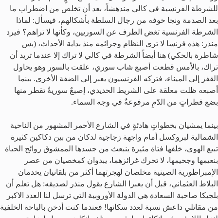
للشرطة الفرنسية في كالي مندهشاً، بعد أن تخلص من اضطراب ما
بعد الصدمة ونجا خوفه من رجال السلطة بأشكالهم، فيسأل: لماذا
الشرطة الفرنسية تغض الطرف عن السوريين، وكأنها لا تراهم؟ فيرد
منذر: هذه فرنسا لا ترى النظام وجرائمه منذ بداية الأحداث، (بس
شاطرة بالحكي) هنا أيضاً الشرطة في كالي لا تراك إلا عندما تريد أن
تراك، بالأمس قطعت أصبع شاب سوري، علقت بالسور وهو يحاول
القفز إلى الميناء، فتركه الفرنسيون يعبر إلى الضفة الأخرى. بينما
أصبعه ظلت معلقة على الشريط الحديدي، إصبعٌ سوريةٌ تقطر منها
بضع قطراتٍ من الدّمِ مرفوعةٌ في وجه السماء.
بينما يمشيان بخطواتٍ هادئةٍ في الشارع الأحمر المشهور من الناحية
الشمالية لبروكسل أمام واجهة زجاجية لدكان من بين دكاكين كثيرة
تبيع الهوى، خلفها فتاة مثيرة ينبعث من جسدها الممشوق روائح الحياة
بنعيمها وجحيمها، لا تحرك غرائزهما، يبدوان كمخصيان من عصر
الإمبراطورية الصينية مخلصان لهجرتهما أكثر من بلقانيان يخدمان
البلاط العثماني، قبل أن يعبرا الشارع يقول منذر لصديقه: هل تعلم أن
بلجيكا صاحبة السعادة هي الدولة الأوروبية التي ترسل لنا العدد الاكبر
من مقاتلي داعش نسبة لعدد سكانها! فعندما كنت أدخن بالباحة الخلفية