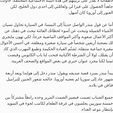
لأطفالنا لا نقدر على تربيتهم في هذه البيئة الاجتماعية المختلفة، حاولت
جاهداً الحصول على فيزا لي ولعائلتي إلى احدى دول الخليج، لكن
العبور إلى أوروبا كان أسهل.
أما عن قول منذر الواصل حديثاً إلى النمسا: في السيارة تحاول نسيان
الأشياء الجميلة وتبحث عن أسوء لحظاتك الفائتة تبحث في ذهنك عن
أكثر الأعمال صعوبة وأكثر المواقف الماضية حرجاً، لكي تهون مايجري
لك بصحبة أربعين شخصاً في سيارة صغيرة ومغلقة، في أحسن الأحوال
مقبرة جماعية متنقلة، تَشتُم القيادة الحكيمة وطمع المهرب الذي كاد
أن يقتلك، لولا أن الشرطة الألبانية فتحت لنا باب الكابوس وقبضت
ثمننا لكنا مجرد عنوان خبري في بعض المواقع والصحف العربية.
يبدأ منذر بسرد قصة صديقه ويقول: منذر دخل إلى هولندا وبعد أربعة
شهور عاد إلى سوريا لم تعجبه أوروبا، خالجه شعور الحنين للبراميل
فدُفن في بلاده.
جميع الشباب تصمت فيصير الصمت المرير وحده رابطاً مشتركاً بين
خمسة سوريين يجلسون في غرفة الطعام لكامب لجوء في السويد
بإنتظار موعد الغداء.