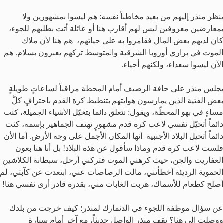
ينظر منذر إليهم من بعيد مخاطباً نفسه: هم ليسوا بمشهورين ولا
بمعارضين معروفين ليس لهم أقارب هنا أو عائلة أتت بطلبهم للجوء،
كان لديهم بعض المال فقامروا به على حياتهم، هم هنا لأن ملاك
الموت في براري أوروبا الشرقية والمتوسط تركهم يعبرون بسلام. هم
الآن ليسوا سعداء، ولكنهم أحياء.
يجلس منذر على حافة الرصيف أمام المحطة مراقباً لساعاتٍ طويلةٍ
بعض الفتية الذين يمارسون هوايتهم بتنطيط كرة القدم باحترافٍ كلَّ
مساءٍ في بهو المحطّة، ويقول: نتعلق دائما بتخيّل الأشياء الجميلة، كنت
دائماً أتخيّل نفسي لاعب كرة قدم مشهورٍ تهتف الجماهير بإسمه، كنت
دائماً أتخيل البلاد الأجنبية أنها المكان الأجمل على وجه الأرض. أما الأن
فلست لاعب كرة قدم وماذا سأقول عن هذه البلاد! بل أنا هنا بعون
العفاريت والجن، حيث كرهني الموت فتركني أرحل،
سبطانة الكلاشين
الحموية الرديئة أخطأتني، مالت الرصاصات عني، ابتعدت عن كآبتي، لم
أصلح كطعام للأسماك، هربت الغابات مني، بقدرة قادر أرى نفسي هنا!
عن سؤال موظفة اللجوء في الدنمارك لمنذر؛ كيف خرجت من بلدك
ووصلت إلى هنا؟ يقف منذر الواصل حديثاً، مع آخرٍ أمام سيارة