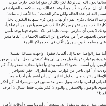
سالما بعون الله إلى تركيا، لكن ذلك لن ينفع إذا كنت خارجاً صوب
لبنان، إن لم يكن حظّك جيداً، وتم اعتقالك، ربما ستكسب الشهادة في
سبيل الله في هذه الحالة ولكن تذكر الحديث “إنما الأعمال بالنيات”،
وعند الامتحان يكرم المرء أو يهان، ومن كرم بشهادة البكلوريا دخل
كلية الطب، ومن تخرج من كلية الطب في سوريا فهو آمن اجتماعياً،
وذلك لا يعني أن تمارس مهنتك علينا في بلاد اللجوء، فهنا يوجد تأمين
صحي للجميع.، جزءٌ
من محاضرةٍ عن التكيّف الاجتماعي، ألقاها منذر
على مسامع طبيبٍ سوريٍّ يتأفّف في أحد مراكز اللجوء.
أما منذر الواصل حديثا إلى ألمانيا، فيقول: واجهت مشاكل نفسيةً
عديدة، ورغباتٍ غريبةً قبل مجيئي إلى هنا، كرغبتي بجعل الراين ينبع من
أزمير، وأن أمسك الحدود الالمانية بيدي وأجعلها محاذية لمقدونيا. آه كم
وددت أن أكون ناجي من قوارب الموت أنظر إلى خفر السواحر
الإيطالي يقترب مني، يحاول انقاذي، أريد أن أشعر بأن أحدا ما يعبأ
لحياتي لو لمرة واحدة. يقول منذر بعد سنتين في سويسرا: لم أكن أفكر
سوى بالوصول والاستقرار. واليوم لا أفكر بشئٍ، فقط اشتاق لا أعرف
لماذا؟
يتصل منذر بالمهرب ويقول له: سمعت أن أوروبا مميزة أوقات الأعياد