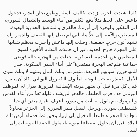
كلما اشتدت الحرب زادت تكاليف السفر وطمع تجار البشر، فدخول
داعش على الخط مثلاً دفع الكثير من أبناء الوسط والشمال السوري،
إلى التفكير بالهجرة إلى أوروبا، فالقرى والمناطق الحدوية البعيدة،
المستقرة والآمنة إلى حدٍّ ما، التي لم يصل إليها القصف والدمار ولم
تشهد أتون حربٍ حقيقية، وصلت إليها داعش وأجبرت معظم شبابها
على الهجرة خارج الحدود، غير أن حملات النظام الأخيرة لسوق
المتخلفين عن الخدمة العسكرية، جعلت من الهجرة حالة فوضى
جماعية فلم تعد الهجرة مقتصرة ًعلى أبناء المدن المنكوبة، صار
للمهاجرين أسبابهم العديدة، منهم من يملك المال ومنهم لا يملك سوى
الأمل، كمنذر صاحب الوجه المألوف للكنترول اليوناني يكاد أن ييأس،
ففي كل مرة قبل أن يشهر هويته الإيطالية المزورة، يقول له الموظف
اليوناني قف قرب الحائط ، فالدهر لم يشفِ غليله بَعدُ من أبناء القدس
واليرموك، ثم يقول له: أنت من سوريا أعرف، فيرد منذر: أي خيا
فلسطيني سوري، ويرحل، ليصل منذر السوري إلى الجزائر محاولاً
مجابهة الصحراء طمعاً بالدخول إلى ليبيا، وحين تطأ قدماه أرض تلك
البلاد، قبل أن يحاول امتطاء المتوسط، يقول الحمد لله وصلت إلى
ليبيا.