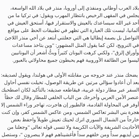
بلاد العرب أوطاني ومنفذي إلى أوروبا، منذر في بلاد الله الواسعة،
يجلس في المقهى الرخيص بانتظار المهرب ويقول: في تركيا ما من
أحد غير الله سيساعدك بالعيش والاستقرار فيها، أستحق العيش في
ألمانيا، ليست تلك العبارة التي تظهر في تطبيقات الحظ على مواقع
التواصل بل بصمة إيطاليا هي التي جعلتني أبتعد عن أخي منذر اللاجئ
في النرويج، لكن كما يقول المثل المشهور: “وين بتاخذ مساعدات
وأوراق إلزق”، ولكني كرهت اليونان كثيراً وبتُّ أشعر أن اليونانيين
ليسوا من الطائفة الأوروبية فهم يحبطون جميع محاولاتي بالعبور.
يضحك منذر عند خروجه من مقابلته الأولى في هولندا، ويقول لصديقه:
بعد أن أعادوا سؤالي مرتين عن طريقة الوصول، تخيلت نفسي أحاول
السفر عبر مطار دولة عربية، فيقاطعه صديقه: بالتأكيد لكان اصطحبك
عنصر الأمن العربي وأخرجك من الباب الخلفي للمطار وقال لك حظاً
أوفر في المحاولة القادمة، فالطيور إن هاجرت، تهاجر وراء الشمس إلا
هجرة بني البشر تعاكس الشمس، ومن عاكس الشمس كفر، وإن كنت
خارجاً من الشمال السوري اترك لحيتك تعيش طويلاً واحفظ بعض
الأحاديث الشريفة والآيات الكريمة ولا تنسى قوله تعالى “وجعلنا من
بين أيديهم سداً ومن خلفهم سداً فأغشيناهم فهم لا يبصرون “، وستصل