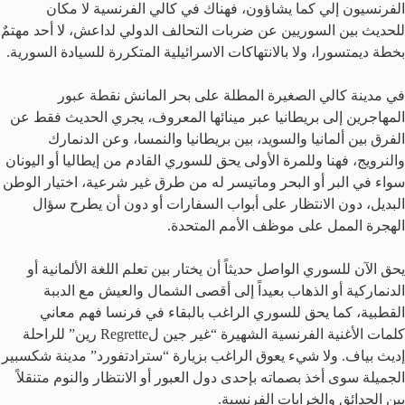
الفرنسيون إلي كما يشاؤون، فهناك في كالي الفرنسية لا مكان
للحديث بين السوريين عن ضربات التحالف الدولي لداعش، لا أحد مهتمٌ
بخطة ديمتسورا، ولا بالانتهاكات الاسرائيلية المتكررة للسيادة السورية.
في مدينة كالي الصغيرة المطلة على بحر المانش نقطة عبور
المهاجرين إلى بريطانيا عبر مينائها المعروف،
يجري الحديث فقط عن
الفرق بين ألمانيا والسويد، بين بريطانيا والنمسا، وعن الدنمارك
والنرويج، فهنا وللمرة الأولى يحق للسوري القادم من إيطاليا أو اليونان
سواء في البر أو البحر وماتيسر له من طرق غير شرعية، اختيار الوطن
البديل، دون الانتظار على أبواب السفارات أو دون أن يطرح سؤال
الهجرة الممل على موظف الأمم المتحدة.
يحق الآن للسوري الواصل حديثاً أن يختار بين تعلم اللغة الألمانية أو
الدنماركية أو الذهاب بعيداً إلى أقصى الشمال والعيش مع الدببة
القطبية، كما يحق للسوري الراغب بالبقاء في فرنسا فهم معاني
كلمات الأغنية الفرنسية الشهيرة “غير جين لRegrette رين” للراحلة
إديث بياف. ولا شيء يعوق الراغب بزيارة “سترادتفورد” مدينة شكسبير
الجميلة سوى أخذ بصماته بإحدى دول العبور أو الانتظار والنوم متنقلاً
بين الحدائق والخرابات الفرنسية.