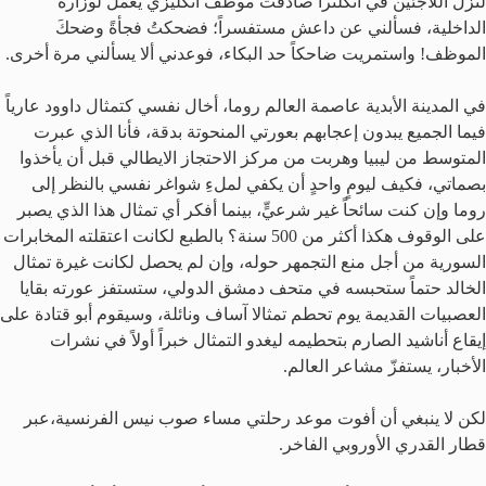
لنزل اللاجئين في انكلترا صادفت موظف انكليزي يعمل لوزارة
الداخلية، فسألني عن داعش مستفسراً؛ فضحكتُ فجأةً وضحكَ
الموظف! واستمريت ضاحكاً حد البكاء، فوعدني ألا يسألني مرة أخرى.
في المدينة الأبدية عاصمة العالم روما، أخال نفسي كتمثال داوود عارياً
فيما الجميع يبدون إعجابهم بعورتي المنحوتة بدقة، فأنا الذي عبرت
المتوسط من ليبيا وهربت من مركز الاحتجاز الايطالي قبل أن يأخذوا
بصماتي، فكيف ليومٍ واحدٍ أن يكفي لملءِ شواغر نفسي بالنظر إلى
روما وإن كنت سائحاً غير شرعيٍّ، بينما أفكر أي تمثال هذا الذي يصبر
على الوقوف هكذا أكثر من 500 سنة؟ بالطبع لكانت اعتقلته المخابرات
السورية من أجل منع التجمهر حوله، وإن لم يحصل لكانت غيرة تمثال
الخالد حتماً ستحبسه في متحف دمشق الدولي، ستستفز عورته بقايا
العصبيات القديمة يوم تحطم تمثالا آساف ونائلة، وسيقوم أبو قتادة على
إيقاع أناشيد الصارم بتحطيمه ليغدو التمثال خبراً أولاً في نشرات
الأخبار، يستفزّ مشاعر العالم.
لكن لا ينبغي أن أفوت موعد رحلتي مساء صوب نيس الفرنسية،عبر
قطار القدري الأوروبي الفاخر.