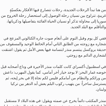
من هنا تبدأ الرحلات الجديدة، رحلات تتصارع فيها الأفكار بعكسيّةٍ
غريبةٍ، تتراوح بين نسيان رحلة الوصول إلى استحضار رحلة الخروج من
سوريا إلى محاولة تذكر أو نسيان الحياة الفائتة بتفاصيلها وذكرياتها،
والتأقلم مع البلد الجديد.
ففي كل يوم وقبل النوم على أنغام صوت جاره الكتالوني المزعج في
شجاره مع زوجته من الطابق الثاني أمام الحائط الوحيد والمسقوف من
حديقة بروكسل يبتسم منذر ابتسامة فيها بعض الأمل ثم يقول: اشتقت
لشجاري الدائم مع زوجتي.
في اسطنبول-أكسراي كانت كلمات منذر الأخيرة في وداع أصحابه قبل
خوضه غمار البحر: لا يوجد خيار أخر أمامي، كما يقول المهرب: داعش
من ورائكم والنظام من أمامكم فليس لكم نجاة إلا في بحر إيجه، ثم
يسترسل ساخراً: من يتهيب ركوب البلم يعش أبد الدهر بين تركيا
ولبنان.
منذر المكتئب دائماً يخرج عن صمته ويقول: في هذه البلاد لا مستقبل