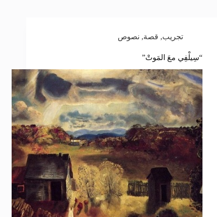
تجريب
,
قصة
,
نصوص
“سِيلْفِي معَ المَوتْ”