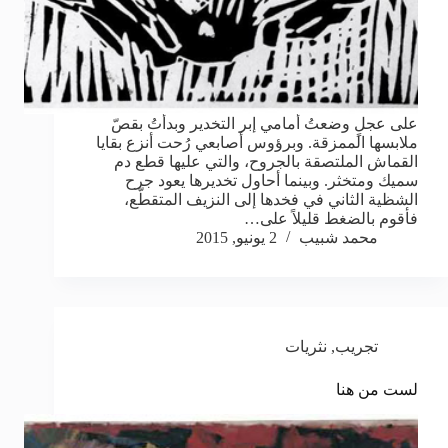
على عجلٍ وضعتُ أمامي إبر التخدير وبدأتُ بقصّ
ملابسها الممزقة. وبرؤوس أصابعي رُحت أنزع بقايا
القماش الملتصقة بالجروح، والتي عليها قطع دم
سميك ومتخثر. وبينما أحاول تخديرها يعود جرح
الشظية الثاني في فخدها إلى النزيف المتقطّع،
فأقوم بالضغط قليلاً على…
محمد شبيب
2 يونيو, 2015
تجريب
,
نثريات
لست من هنا