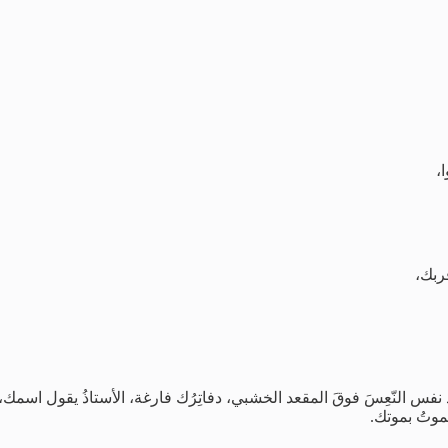
،
قربك،
 تعود نفس النّعِسَ فوقَ المقعد الخشبي، دفاتِرُك فارغة، الأستاذُ يقول اس
تموتُ بموتك.