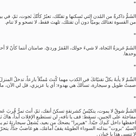
*
الشَمُّ ذاكرةٌ من المُدن التي تَسكنها و تقتُلك، تعبُرُ كأنّكَ نَجوت، ثمّ، 
من القسوة تغتالك يوميّاً دون أن تقتلك، تلهث فقط، لا تصحو و لا تنام.
*
الشَمّ غريزةُ النَجاة، لا شيءَ حولك، القَمَرُ ورديّ، صامتان أنتما كأنّ لا 
وحدها.
*
الشّمُ لا يأبهُ بكلّ تقنيّاتكَ في الكذب مهما كُنتَ مُمثّلاً بارعاً، تدخلُ 
صمتٌ طويل و سيجارة، تسألكَ هي بهدوء: أي يا عزيزي، قل لي الآن، ما 
*
الشَمُّ شوقٌ لا يموت، يتكيّسُ كشرنقةٍ تسكنُ أنفك، ثمّ، أنتَ تمرُّ قُربَ عَط
مفاجئة على الجبين، تسقط: قف يا تافه، لن تستطيع الإفلات أبداً، هاكَ ثديُ
احفظها داخل كَبدِكَ جيّداً. “هيريرا” يضحكُ من بعيد، يُشعِلُ سيجارتهُ ثم
السيّد “بروت” ببذلته السوداء الطويلة يقفُ أمامَك، هو غاضبٌ جدّاً، يتحر
لا تنسى هذا يا جَبان .