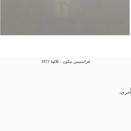
فرانسيس بيكون -
ثلاثية 1972
أُخرى،