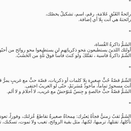
*
رائحةُ العُنُقِ عَلامَة، رقم، اسم، تشكيلٌ يخصّك،
رائحتهُ هي أنت بِلا أي إضافة.
*
الشَمُّ ذاكرةُ القُساة،
أولئك اللذينَ يستطيعون مَحو ذكرياتِهم لن يستطيعوا محو روائح من أحبّوا
الشّمُ ذاكرةٌ قاسية ، تقتُلكَ ولو كنتَ فأساً فوقَ تلّةٍ من الخَشَبْ.
*
الشّمُ قصّةُ حُبٍّ صغيرة بِلا كلمات أو ذكريات، قصّة حبٍّ مع غريبٍ يمرُّ 
أنتَ مسحورٌ تماماً، مأخوذٌ مُسَرنَمْ، حتّى لو الغريبُ اختفى.
الشَمُّ قصّةُ حبٍّ خالصةٍ و جِنسٌ مُتوّحشٌ مع غريب، لا أحلامَ و لا ألم.
*
الشَمُّ ثقبٌ زمنيٌّ فجأةً يَعبُرك: مِمحاةٌ صغيرةٌ تقاطعُ عُزلتك، وفوراً،
تأكلها، تقتلها، ترميها، لكنها، مثل بقية الروائح، تغيب ولا تموت، تسكنك، 