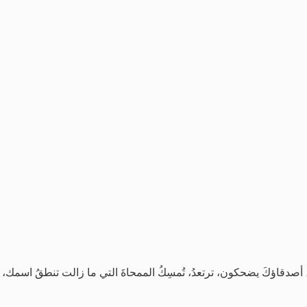
مك، أصدقاؤكَ يضحكون، ترتعدُ، تُمسِكُ الممحاةَ التي ما زالت تنطقُ اسمك،