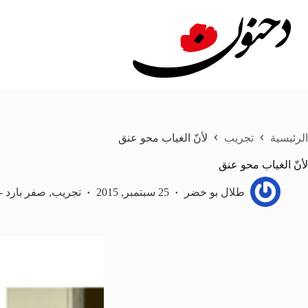
لتجاوز
لى
لمحتوى
الرئيسية
تجريب
لأنّ الغياب محو عنق
لأنّ الغياب محو عنق
طلال بو خضر
25 سبتمبر, 2015
تجريب
,
صفر بارد -