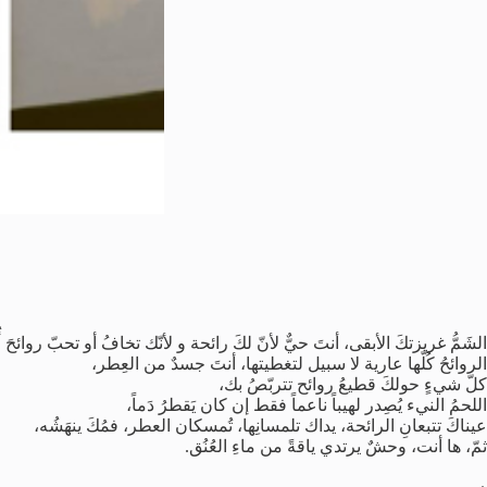
الشَمُّ غريزتكَ الأبقى، أنتَ حيٌّ لأنّ لكَ رائحة و لأنّك تخافُ أو تحبّ روائحَ 
الروائحُ كُلّها عارية لا سبيل لتغطيتها، أنتَ جسدٌ من العِطر،
كلّ شيءٍ حولكَ قطيعُ روائح تتربّصُ بك،
اللحمُ النيء يُصِدر لهيباً ناعماً فقط إن كان يَقطرُ دَماً،
عيناكَ تتبعانِ الرائحة، يداك تلمسانِها، تُمسكان العطر، فمُكَ ينهَشُه،
ثمّ، ها أنت، وحشٌ يرتدي ياقةً من ماءِ العُنُق.