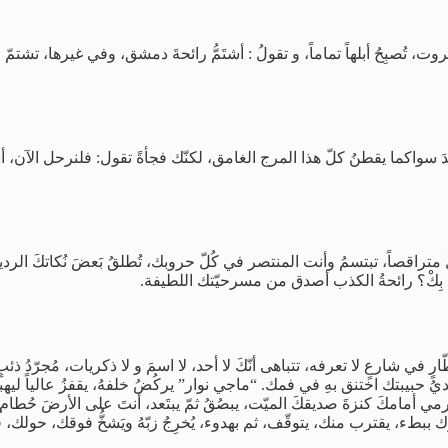
في بيروت، تُصبِحُ أبلهاً تماماً، و تقولُ : أشتَمُّ رائحةَ دمشق، وفي غيرها،
أحدَ سواكما يقطنُ كلّ هذا المرج الغامق، لكنّك فجأةً تقول: فلنرحل الآن، أش
المنزلَ متراقصاً، تبتسمُ وأنت المنتصر في كُلّ حروبك، تُطلقُ بَعضَ نُكاتكَ
بِكْ؟ رائحةُ الكذب أصدق من مسرحيّتك اللطيفة.
ّارٍ في شارعٍ لا تعرفه، تتباهى أنّكَ لا أحد، لا اسمَ و لا ذكريات، مُجرّدُ 
 حبيبتك اختنق بهِ في فمك. “ماجي نوار” يركُضُ خلفهُ، يقفزُ عالياً ليهبط
 يرمي أمامكَ كنزةَ صديقكَ الميّت، يبصُقُ ثمّ يبتَعد، أنتَ على الأرضَ ح
ّك ببطء، يقترب منك، يتوقّف، ثم بهدوء، يُخرِجُ زبّهُ ويَشخُّ فوقك، حول