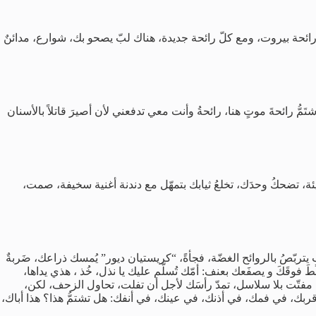
 تشتمّ رائحة بيروت، ومع كلّ رائحة جديدة، هناك لبّ يصحو بك، شوارع، مدائنٌ
تَمُّ رائحةَ موتٍ هنا، رائحةُ وأنت معي تدفعني لأن أصيرَ قاتلاً بالأسنان
 الرديئة، تضحكُ وحدَك، تخلعُ ثيابك بتمهّل مع دندنة أغنية سخيفة، صمت،
ذئبٍ يتربّصُ بالروائح الغضّة، فجأةً، “كريستيان ديور” يُمسك ذراعك، ضَربةٌ
َ فوقَكَ و يصفَعك بعنف: أمّك تُسلّم عليك يا نذل، خُذ ، هذي يداها،
ُطام مفتّت بلا سلاسل، تمدّ رأسَك لأجل أن تفلت، تحاول الزحف، لكن،
ك، قربك، في فمك، في أذنك، في عينك، في أنفك: هل تشتمُّ هذا؟ هذا أباك،