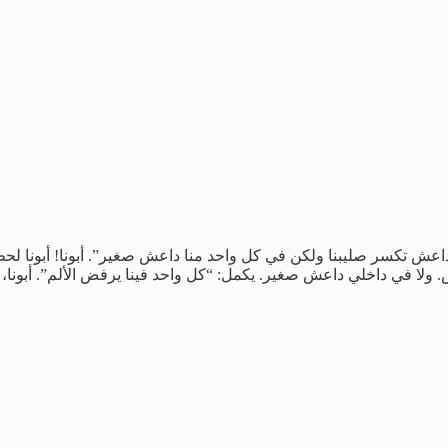
ش تكسر صليبنا ولكن في كل واحد منا داعش صغير”. أبونا! أبونا لحظة،
ش. ولا في داخلي داعش صغير. يكمل: “كل واحد فينا يرفض الألم”. أبون