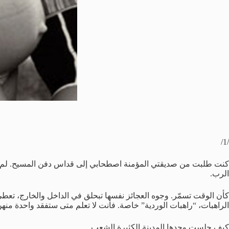
/1/
كنت طلبت من صديقتي المؤمنة اصطحابي إلى قداس دفن المسيح. لم أدخل 
الرب.
كأن الوقت تسمّر. وجوه العجائز نفسها تبحلق في الداخل والخارج، تعطي 
الراهبات، “راهبات الوردية” خاصة. فأنت لا تعلم متى ستفقد واحدة منهن 
كيف جلست وحدها المدينة الكثيرة الشعب