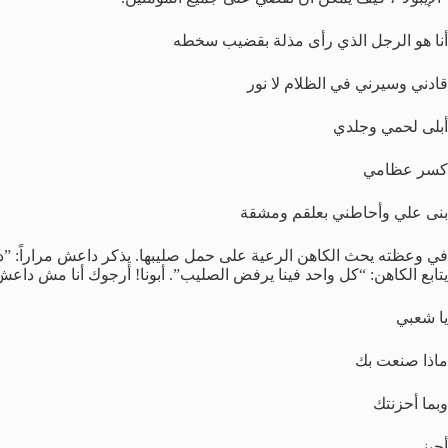
أنا هو الرجل الذي رأى مذلة بقضيب سخطه
قادني وسيرني في الظلام لا نور
أبلى لحمي وجلدي
كسر عظامي
بنى علي وأحاطني بعلقم ومشقة
في وعظته يحث الكاهن الرعية على حمل صليبها. يذكر داعش مراراً: ”داع
يتابع الكاهن: “كل واحد فينا يرفض الصليب”. أبونا! أرجوك أنا مش داع
يا شعبي
ماذا صنعت بك
وبما أحزنتك
أجبني