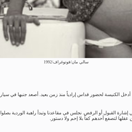
سالي مان/فوتوغراف/1992
الكنيسة لحضور قداس إرادياً منذ زمن بعيد. أصعد جنبها في سيارة “ا
إشارة القبول أو الرفض. نجلس في مقاعدنا وتبدأ راهبة الوردية بصلوات
عقلها لتصفع أحدهم كفاً بلا إحم ولا دستور.