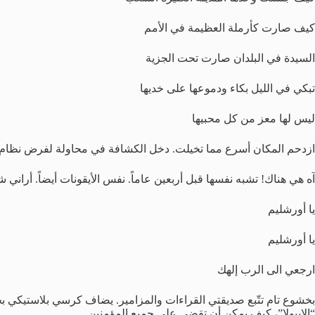
كيف صارت كأرملة العظيمة في الأمم
السيدة في البلدان صارت تحت الجزية
تبكي في الليل بكاء ودموعها على خديها
ليس لها معز من كل محبيها
ازدحم المكان أسرع مما تخيلت. دخل الكشافة في محاولة لفرض نظام م
آه هي هناك! تشبه نفسها قبل أربعين عاماً. نفس الأيقونات أيضاً. أراني ش
يا أورشليم
يا أورشليم
ارجعي الى الرب إلهك
بخشوع تام تتّبع صديقتي القراءات والمزامير. يضاف كرسي بلاستيكي بجا
“الإيبولا”، كيف يمكن أن تقضي على جميع المؤمنين.