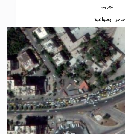
تجريب
حاجز “وطواعية”