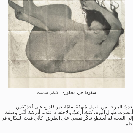
سقوط حر، محفورة -
كيكي سميث
عدتُ البارحة من العمل مُنهكةً تمامًا، غير قادرةٍ على أخذ نَفَس.
أمطَرَت طوال اليوم، كُنتُ أرغبُ بالاختفاء، عندما أدركتُ أنّني وصلتُ
إلى البيت، لم أستطع تذكّر نفسي على الطريق، كأنّي قدتُ السيّارة في
حلم.