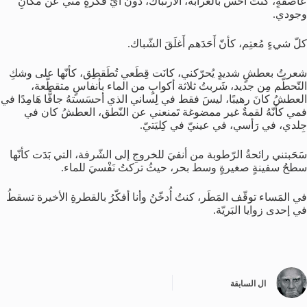
عاصفةٍ، كنتُ أحس بالغَرابَة، الارتباك، دونَ أيّ فكرةٍ منّي عن مكانِ
وجودي.
كلّ شيءٍ مُعتِم، كأنّ أَحَدَهم أَغلَقَ الشّباك.
شعرتُ بعطشٍ شديدٍ يُحرّكني، كانَت قِطَعي تُطَقطِق، كأنّها على وشكِ
التّحطّم مِن جديد، شَربتُ ثلاثة أكوابٍ من الماء بأنفاسٍ متقطّعة،
العطشُ كانَ رهيبًا، ليسَ فقط في لِساني الذي أحسَستهُ جافًّا هَامِدًا في
فمي كأنّهُ لقمةٌ غير ممضوغة تَمنعني عن النّطق، العطشُ كان في
جِلدي، في رَأسي، في عينيّ في كِليَتيّ.
سَحَبتني رائحةُ الرّطوبة من أنفيَ للخروجِ إلى الشّرفة، التي بَدَت كأنّها
سطحُ سفينةٍ صغيرةٍ وسط بحر، حيثُ تركتُ نَفْسيَ للماء.
في المَساء توقّف المَطَر، كنتُ أُدخّنُ وأنا أفكّرُ بالقطرةِ الأخيرة تسقطُ
في إحدى زوايا البَريّة.
ال
السابقة