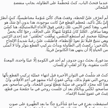
عندما فتحتُ الباب، كنتُ مُحطّمةً على الطاولة، بجانبِ منفضةِ
السّجائر.
لَم أتعرّف عليَّ للحظة، وقفتُ هناك كأنّيَ مُنوّمةٌ مغناطيسيًّا، كنتُ أنظرُ
إليَّ بكلّ تأكيد، مُعظم القِطعِ فيَّ كانت موجودة، هذا بدونِ أيّ شكٍّ هو
أَنفي، وهذا كتفيَ الأيمن، تلك رَقبَتي فوقَ الأثداءِ البلاستيكيّة، هنا كسّيَ
وهنا ساقاي . الجِّلدُ كانَ مُكوّمًا مُتهدّلًا على الحافّة، رخوًا كأنّه يخصُّ
سِحليّةً ضخمة. لم أستطع التنفّس، توقّفَت “بَحلَقَتي” عند إحدى الرّئتين
وهي تنتبجُ قليلًا ثمّ تعودُ للانطفاء، فأطبَقَت عليّ رغبةٌ شديدةُ الإلحاحِ
بالتّدخين؛ ركضتُ إلى الطّاولة وبدأتُ بتركيبِ القطع بتوتّر وأنا لا أتمنّى
من الحياةِ إلّا أن ينتهي هذا الكابوسُ قريبًا.
مذعورةٌ، بحثتُ دون جدوى، لم أجد في الكومةِ إلّا عينًا واحدة، المِعدةُ
كانت مثقوبة، ولا أثرَ لقلبٍ أو لِلسان.
كنتُ قد سَلّمتُ في الثوان الأخيرة قبل انتهاء عمليّة تركيبِ القطع بأنّها
روحي التي تقومُ بذلك، وبأنّي غفوتُ أثناء مشهدٍ في أحدِ الأفلام، وأنّ
هذا كلّه مجرّد كابوس قد سبّبهُ تقطّعُ نَوميَ المُعتاد، وأني سأصحو، نعم
سأصحو، لكنّني وبالكادِ بعد أن جَلَست روحي في ما جمّعتهُ من قطع،
غِبتُ في غفوةٍ تُشبهُ الإغماء.
استيقظت بفزعٍ في ساعةٍ مُتأخّرةٍ جِدًّا ما بعد الظّهيرةِ على صوتِ