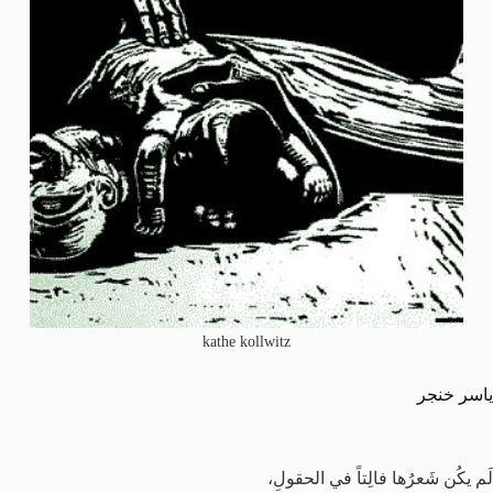
kathe kollwitz
ياسر خنجر
لَم يكُن شَعرُها فالِتاً في الحقولِ،