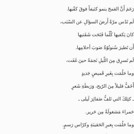
رَغمَ أَنَّ القمحَ ينمو كثيفاً فوقَ كفّيها.
لَم تَدُس مرّةً أَرضَ السؤالِ عن السّبَب،
كانَ يَكفيها كُلّما فَتَحَت شَفَتيها
أَن تَطيرَ سُنونُوّةٌ صَوبَ أحلامِها.
لَم تَسرِق مِنَ اللّيلِ نَجمَةً حينَ غَفَت،
وما حَلُمَت بِغَيرِ قَميصٍ جَديدٍ
أَخَفُّ قليلاً مِنَ الرّيح، وَرَبطَةِ شَعرٍ
ـ كتِلكَ التي تَلفُّ ضَفائِرَ لَيلى ـ
حَمراءَ مَشغولَةٌ مِن حَرير.
وما حَلُمَت بِغيرِ الحَقيبَةِ وكرّاس رَسمٍ.