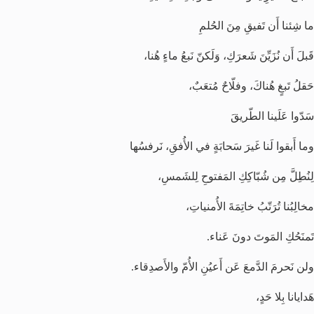
ما شِئنا أَن تَفيقِ مِنَ الحُلمِ
قَبلَ أَن نُزَيِّنَ شَعرَكِ، وَلَكنّ نَبعُ ماءٍ هُنا،
حَقلُ تَبغٍ هُناكَ، وفلّاحٌ مُتعَبٌ،
سَدّوا عَلَينا الطّريقَ
وما أَبقوا لَنا غَيرَ سَحابَةٍ في الأُفقِ، نَرفسُها
لِنُطِلَّ مِن شُبّاكِكِ المَفتوحِ لِلشَمسِ،
مخالِبُنا تُرَتّبُ خاتِمَةَ الأُمنياتِ،
تَمنَحُكِ المَوتَ دونَ عَناء.
ولن نَحرمَ الدَّمعَ عَن أَعيُنِ الأُمّ والأَصدِقاء.
هَدايانا بِلا حَدٍ،