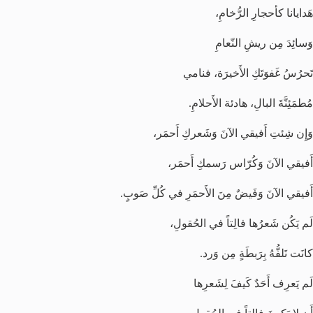
هَدايانا كأحجارِ الرُّخامِ،
وَسائِدَ مِن ريشِ النّعامِ
تَحرُسُ غَفوَتَكِ الأَخيرَة، فنامي
مُطمَئِنَّةَ البالِ، هادئة الأَحلامِ.
وَإِن شِئتِ أَفيقي الآنَ وَشَعركِ أَحمَر،
أَفيقي الآنَ وَكُرّاس رَسمكِ أَحمَر،
أَفيقي الآنَ وَفَيضٌ مِنَ الأَحمَرِ في كُلِّ صَوبٍ.
لَم يَكُن شَعرُها فالِتاً في الحُقولِ،
كانَت تَلفُّهُ بِرَبطَةٍ مِن وَرد.
لَم يَعرِف أَحَدٌ كَيفَ لِشَعرِها