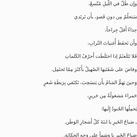
وإِن ظَلّ في اللّيلِ مُتّسعٌ،
سَتحلُمُ مِن دونِ قَصدٍ، بأَن تَرتَدي
حِذاءً أَقلّ جِراحاً،
وأَن تَحفَظَ أُغنياتَ التُرابِ،
فَلا تَتَلَعثَمُ إذا اختَلَطَت أَحرُفُ الكَلماتِ
وفاضَ على شَفَتَيها الصّهيلُ بأَكثَرَ مِمّا تَحتَمِل.
وَحينَ يَهمُّ المَنامُ بأَن يَنسَحِبَ، تَكتَفي بِرَبطَةِ شَعرٍ
حَمراءَ مَشغولًةُ مِن حَريرٍ،
يَحمِلُها الجُنودُ إِلَيها:
ـ صَباحُ الخَيرِ يا ابنَةَ كلّ أَشجارِ الوَطَن.
صَباحُ الخَيرِ يا وَشماً على وَجهِ الحِكايَةِ.