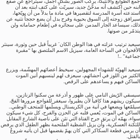
جمع الطوابع والأنتيكا، يركّب الصور بشكلٍ أجمل، سيتراجع عن صفع
ابنه حين اكتشف أنه مدخّنٌ جديد، سيربّت على كتف ابنته بعد أن
استدعته أسرة المدرسة لتقصيرها في مادة ما بدلاً من أن يوبّخها،
سيرافق زوجته إلى السوق بحيوية وفرح بدل أن يضع حججاً تثنيه عن
ذلك، سيساعد الجار المدمن على سجائره في إطعام حماماته ولن
يتذمّر من صوتها.
سيعيد ترتيب عزلته في هذا الوطن الكان َ غريباً قبل حين وثورة، سينثر
الأقحوان في الساحة العامة، سيزيل الاسم الملتصق بها “مقبرة
جماعية” ..!
سيعيد الهويّة للشهداء المجهولين، سيخيط أعضائهم المهشّمة، ويزرع
الكثير من اللوز في أحشائهم، سيعزف لهم لينسيهم أنين الموت
الساكن فيهم و يساعدهم على الرقص.
سيسقي الرّيش النامي على ظهور و أذرعة من سكنوا الزنازين،
سيكون ريشهم هذا كافياً لأن يطيروا، سيغفر للفواجع مرورها الفجّ،
سيلمّعها ويضعها في آنية من الكريستال ويسلّمها للمتحف الوطني..
الساكن في الموت، يُعمي قلبه عن الحزن والفرح، كل شيء سيكون
سواء، يهمّه أن يرتق جرح الفتاة التي تئن على ناصية الشارع المقابل
للثكنة العسكرية، وأن يزيل الشظية الملتحمة بظهرِ الطفل الذي يرفض
أن يرمي قطعة السكاكر التي كان يهمّ بقضمها قبل ان يأتيه شروعٌ
بالقتل.