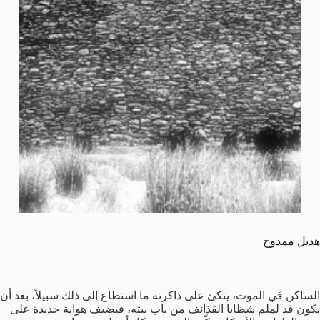
هديل ممدوح
الساكن في الموت، يتكئ على ذاكرته ما استطاع إلى ذلك سبيلاً، بعد أن
يكون قد لملم شظايا القذائف من باب بيته، فيضيف هواية جديدة على