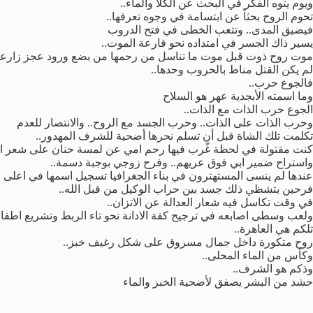
ويوم يتوه الفكر في البحث عن الكلأ والماء..
تحوم الروح بحثاً عن ابتسامة في وجوه تعرفها..
فيضيق المدى.. وتتعب الخطى في فتح الدروب
يسير ذاك الجسر في امتداده نحو قارعة الموت..
موت روح ذوت قبل موت ما تناسل من رحمها من بضع ورود عجز زارعها بث
لم يكن القتل مناط بالحروب وحدها..
فالجوع حرب..
وما اسمته الأبجدية عهر هو السلاح
الجوع حرب الذات مع الذات..
وحرب الذات على الذات.. وحرب الجسد مع الروح.. والانتصار للعدم
تكلمت تلك الشاة قبل أن تسلم نحرها أضحية للشرف المهدور..
كنت مقتولة في لحظة غّرب فيها رحم امي عن لمسة حنان على شعر اط
واستراح ضمير ابي فوق عريهم.. وفرح زوجي بوجبة دسمة..
عندها لم ينسى المستهترون في بناء الجغرافيا تسجيل اسمها في اعلى ا
فرحين بتشظي ذلك جسد بين حراب الوكيل من قبل الله..
في وقت تكاسل فيه شعار العدالة عن الاتزان..
ولعب وسطى اصابعه في ترجيح كفة الادانة نحو تاء الربط وتشريع اطفاء 
تلكم هي العاهرة..
روح متكورة داخل جمال مسروق على شكل رغيف خبز..
وكأس من الماء المحلى..
وذكم هو الشرف..
حشد من البشر يصفق لأضحية الخبز والماء