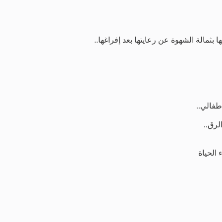
مالة الشهوة عن رعايتها بعد إفراغها..
فالي..
لرق..
الحياة