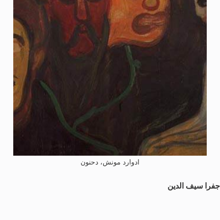
ادوارد مونش، دحنون
جفرا سيف الدين