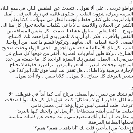
1-
تواطؤ غريب… على ألا نقول… نتحدث عن الطقس البارد في هذه البلاد
الغريبة ونترك، شؤون القلب… شكوى غائمة في زوايا الغرفة… أميل
اليك لتربت على كتفي فقط وأتجنب النظر في عينيك… كلانا يعلم
الكثير عن الخذلان واللامعنى.. لا داعي لكلمات مالحة تحول كل منا الى
مهرج… كلانا يعلم… نتناول عشاءنا بصمت.. كل يقيس المسافة بين
النفس والأخر… أفكر.. لو أن يدك تلمس يدي لتراجعت تلك الأشباح،
لمضى الأحبة القدامى الى شأنهم، وتركونا نلملم ما تبقى من أرواحنا..
لنسينا كل تلك الأسئلة الفادحة عن الجدوى.. لخف الهواء وخفت ضجيج
الشارع…بركة طين أمام باب العمارة.. أقفز من فوقها كل صباح في
طريقي الى العمل.. تمتص تلك القفزة الواحدة كل ما جمعته من عدة
لمواجهة تبجحات المدير… أشعر بالمرض.. نزلة برد خفيفة لا تحتاج
لإجازة مرضية ولا أطباء… هل تقفز انت ايضا فوق تلك البركة؟ هل
تشعر بالتوعك كل صباح…لا نقول… كلانا يقفز… ولا أحد يقول..
2-
لم تشتك من نقصٍ . لم أنقصك. مرتاح أنت كما أبداً في قنوطك.. “لا
مشاكل إذا قررنا أن لا مشاكل” كنت تقول قبل كل غياب وأنا صدقت
غرقك.. قلت لنفسي ليس غرقاً يؤخذ على محمل تذمر.
طلبت ما كنت أظنه مستطاعاً.. “أرسل لي رائحتك كلها بالبريد”
وإنتظرت. لم أعلم أنك ستضيع مني وأنت تبحث عن كلمات مناسبة
تحملها البطاقة المرفقة.
(زعلت) من التأخير، قلت لك “أنا ذاهبة.. همم؟ همم؟”