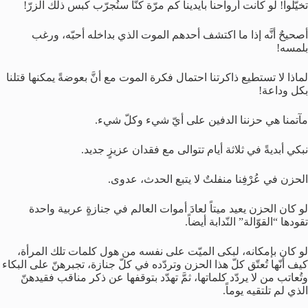
تخيّلوا! لو كانت أرواحنا بأيدينا كم مرّة كنّا سنُجرّب كبس ذلك الزرّ!
أصحيحٌ أنَّه إذا ما اكتشف أحدهم الموت الذي بداخله أحبّه، ورغب
بلمسه!
لماذا لا تستطيع ذاكرتنا احتمال فكرة الموت مع أنَّ بعوضةً يمكنها قتلنا
بكل وداعة!
مآتمنا هي حزننا الدفين على أيّ شيء وكلّ شيء.
نبكي أبديةً في ثلاثة أيام تتوالى مع فقدان عزيزٍ جديد.
الحزن في عُرْفِنا منفلتٌ لا يتبع الحدث، عدوى.
لو كان الحزن يعيد ميتاً لعادَ أموات العالم في جنازةٍ عربية واحدة
تقودها “القوّالة” النّدابة أيضاً.
لو كان بإمكانه، لبكى الميّت على نفسه من هول كلمات تلك المرأة،
كيف أنّها تُعتّق كلّ هذا الحزن وتردّده في كلّ جنازة، تجبرهنّ على البكاء
وتُعاتب من لا يردّد كلماتها، ثمَّ تهدّد بتوقفها عن ذكر مناقب فقيدهنّ
الذي لم تلتقيه يوماً.