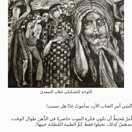
اللوحة للتشكيلي غيلان الصفدي
انْسَي أمر العتاب الآن، سأموتُ غدًا هل نسيتِ!
أمرٌ مُحبِطٌ أن تكون فكرة الموت حاضرةً في الذِّهن طوال الوقت،
مدهشٌ كذلك، تخيلوا فقط كمَّ الطيبة المُنفَلتة حينها!.