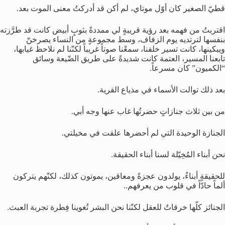
قطيّ الصغير كان أوّل موتاي، لم أكن قد أدركتُ معنى الموت بعد.
اقتربتُ من فهمه بعد رؤية قريبةٍ لي ممددةً بثوبٍ أبيض كانت قد طرَّزته
بنفسها لترتديه يوم الزفاف، وسط مجموعةٍ من النساء يصرخنّ
ويبكينها، كانت تسير خلفنا، سمعْنا صوتاً غريباً لكنّنا لم نلاحظ غيابها،
تابعنا المسير، العتمة كانت شديدةً على طريق الضّيعة وسائق
“الكميون” كان مسرعاً.
بعد ذلك توالت الأسماء في مذياع القرية.
من بين ثلاث جنازاتٍ حضرتُها غاب عنها وجه أبي.
الجنازة الوحيدة التي لم أحضرها علقت في مخيلتي.
نحن أبناء المُخِيّلة لسنا أبناء الحقيقة.
للحقيقةٍ أبناءٌ، يولدون عجزةً ومعاقين، يموتون كذلك، لكنّهم يتركون
ألماً حادّاً في قلوب من يعرفهم..
الجنائز كلّها خرقاتٌ للعقل لكنّنا نحن البشر تُغوينا فِطرة تجربة العبث.