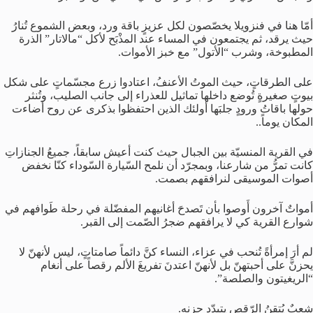
أمّا هنا في فنزويلا يخصّصون لكل عزيزٍ باقة ورد، وبعض الشموع تُنارُ
حيث يرقد، ثم يجتمعون في المساء عند المذْبَح لأكل “مالاتار” الذرة
المطبوخة، وشرب “الأتول” مع خبز الأموات.
على الطرقاتٍ، حيث الموتُ الأعنفُ، اعتادوا زرع مجسّماتٍ على شكل
بيوتٍ صغيرةٍ تُوضع داخلها تماثيل للعذراء إلى جانب الصليب، وتُنثر
حولها باقاتُ ورودٍ جلبَها أولئك الذين احتفظوا بذكرى عن روح أضاءت
المكان يوماً..
في القرية المنسيّة بين الجبال حيث كنت أعيش سابقاً، جميعُ الجنازاتِ
كانت تمرُّ من شارعنا، وبمجرّد أن نلمح السّيارة السّوداء كنّا نخفض
أصوات الموسيقى لنرافقهم بصمت.
أمواتٌ آخرون أَوصوا بأن تَصدحَ أغانيهم المفضّلة في رحلة طَوافهم في
شوارع القرية كي لا يرافقهم ضجرُ الصّمت إلى القبر.
لم أرَ إمرأةً تُنحب في عزاء، النساء كنَّ دائماً صامتاتٍ، ليس لأنهنّ لا
يحزنَّ على أحبتهنّ بل لأنهنّ اعتدنَ تفريغَ الألم رقصاً على أنغام
“الريغيتون والصلصة”.
شعبٌ يُتقنُ الرّقص يتبدّد حزنه.