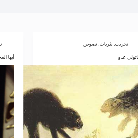
تجريب
,
نثريات
,
نصوص
ن
تولي عدو
أيها ال