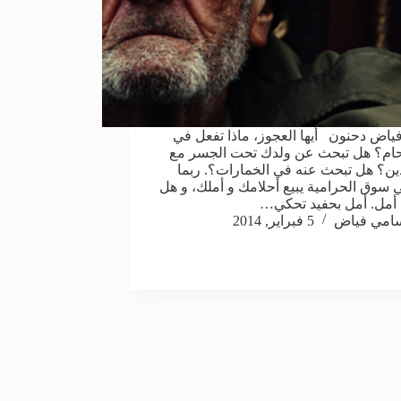
اض دحنون أيها العجوز، ماذا تفعل في
حام؟ هل تبحث عن ولدك تحت الجسر مع
ن؟ هل تبحث عنه في الخمارات؟. ربما
 سوق الحرامية يبيع أحلامك و أملك، و هل
أمل. أمل بحفيد تحكي…
امي فياض
5 فبراير, 2014