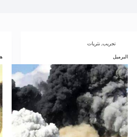
تجريب
,
نثريات
البرميل
ها