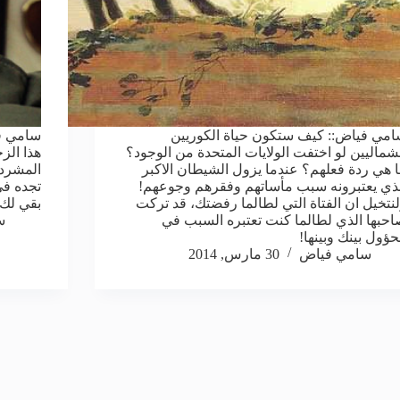
مي فياض:: كيف ستكون حياة الكوريين
سامي في
شماليين لو اختفت الولايات المتحدة من الوجود؟
هذا الز
 هي ردة فعلهم؟ عندما يزول الشيطان الاكبر
المشردي
ذي يعتبرونه سبب مأساتهم وفقرهم وجوعهم!
تجده في
نتخيل ان الفتاة التي لطالما رفضتك، قد تركت
بقي لك 
حبها الذي لطالما كنت تعتبره السبب في
س
حؤول بينك وبينها!
سامي فياض
30 مارس, 2014