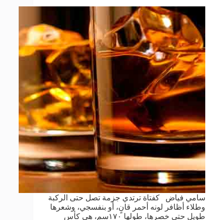
سامي فياض كفتاة ترتدي جزمة تصل حتى الركبة
وطلاء أظافر لونه أحمر قانٍ، أو بنفسجي، وشعرها
طويل حتى خصرها، طولها ١٧٠سم، هي كأس