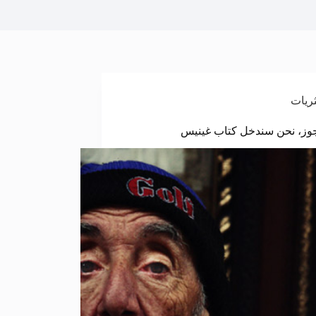
ثريات
عجوز، نحن سندخل كتاب غينيس