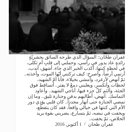
غفران طحّان:: السؤال الذي طرحه السائق بحشريّةٍ
زائدةٍ عاد يدور في رأسي، وحملني إلى قلبِ أم ثكلى،
في لحظةٍ كنتها، أكذب الخبر الذي جاء، أشهق، أندب،
أرتمي أرضاً، وأصرخ: كيف تركتني أيّها الموت، وأخذته..
ثمّ أنهض لأزغرد، وأمشي بخيلاء، فأنا أمّ الشهيد،
لحظات وأنكسر، ويغلبني دمعٌ لا يفتر.. أتساقط فوق
الجثة، وألثم كلّ جزء فيها، أناجي الشهيد.. وأعاود
التماسك. .أنهض، أطالبهم بدفن وجنازة تليق.. وما إن
تمضي الجنازة حتى أنهار مجدداً.. كان قلبي يؤدي دور
الأم التي كنتها في خيالي واقعاً، فقد كان يتقطّع،
ويخفت في نبضه، ثمّ يتسارع، يضربني بقوة يريد
الخلاص، ثمّ يخفت..
غفران طحان
1 أكتوبر, 2016