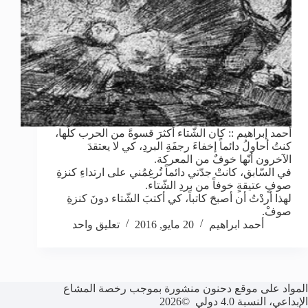
أحمد إبراهيم :: كان الشّتاء أكثرَ قسوةً من الحرب كلِّها،
كنتُ أحاولُ دائماً إخفاءَ رجفَةِ البردِ، كي لا يعتقدَ
الآخرون أنّها خوفٌ من المعركة.
في السّابق، كانتْ جدّتي دائماً تُرغِمُني على ارتداءِ كنزةِ
صوفٍ عتيقةٍ خوفاً من بردِ الشّتاء.
لهذا أردْتُ أن أصبحَ كاتباً، كي أكتبَ الشّتاء دونَ كنزةِ
صوفْ.
أحمد ابراهيم
20 مايو, 2016
تعليق واحد
المواد على موقع دحنون منشورة بموجب رخصة المشاع
الإبداعي، النسبة 4.0 دولي ©2026