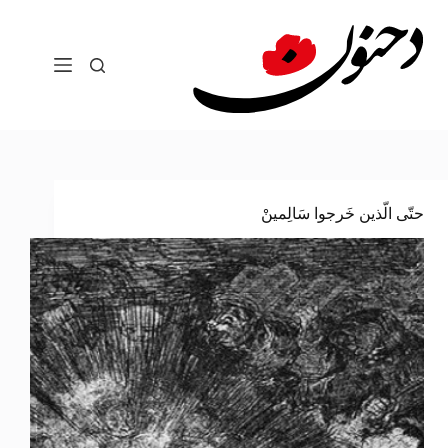
لتجاوز
لى
لمحتوى
حتّى الّذين خَرجوا سَالِمينْ