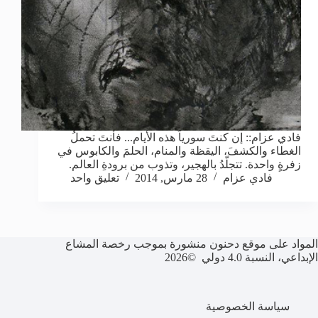
فادي عزام:: إن كنتَ سورياً هذه الأيام... فأنتَ تحملُ
الغطاء والكشفَ، اليقظة والمنام، الحلمَ والكابوس في
زفرةٍ واحدة. تتجلّدُ بالهجير، وتذوب من برودةِ العالم.
فادي عزام
28 مارس, 2014
تعليق واحد
المواد على موقع دحنون منشورة بموجب رخصة المشاع
الإبداعي، النسبة 4.0 دولي ©2026
سياسة الخصوصية