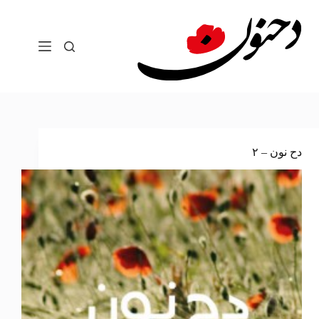
لتجاوز
لى
لمحتوى
دح نون – ٢