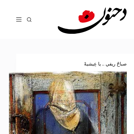
لتجاوز
لى
لمحتوى
صباحٌ ريفي .. يا عِيشيهْ