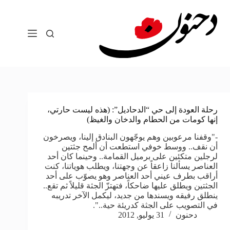
لتجاوز
لى
لمحتوى
رحلة العودة إلى حي “الدحاديل”: (هذه ليست حارتي،
إنها كومات من الحطام والدخان والغيظ)
-"وقفنا مرعوبين وهم يوجّهون البنادق إلينا، ويصرخون
أن نقف.. ووسط خوفي استطعت أن ألمح جثتين
لرجلين متكئين على برميل القمامة.. وحينما كان أحد
العناصر يسألنا زاعقاً عن وجهتنا، ويطلب هوياتنا، كنت
أراقب بطرف عيني أحد العناصر وهو يصوّب على أحد
الجثتين ويطلق عليها ضاحكاً، فتهتزّ الجثة قليلاً ثم تقع..
ينطلق رفيقه ويسندها من جديد، ليكمل الآخر تدريبه
في التصويب على الجثة كدريئة حية..".
دحنون
31 يوليو, 2012