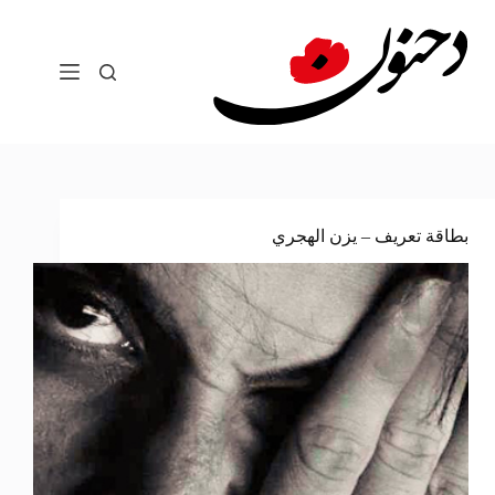
لتجاوز
لى
لمحتوى
بطاقة تعريف – يزن الهجري