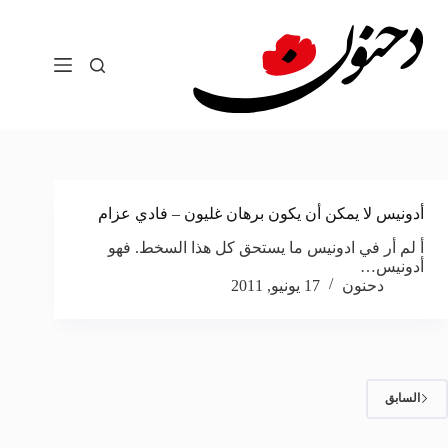
لتجاوز
لى
لمحتوى
أدونيس لا يمكن أن يكون برهان غليون – فادي عزام
أ لم أر في ادونيس ما يستحق كل هذا السخط. فهو
أدونيس…
دحنون
17 يونيو, 2011
السابق