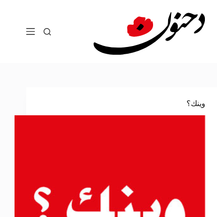
لتجاوز
لى
لمحتوى
وينك؟