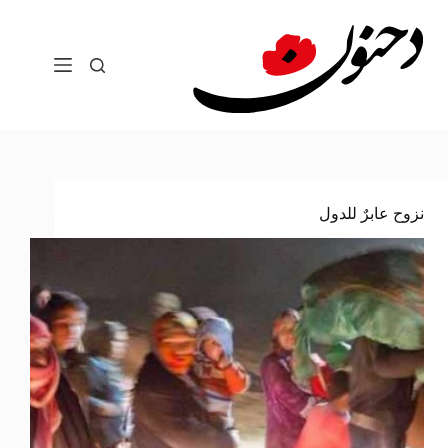
لتجاوز
لى
لمحتوى
نزوح عابرٌ للدول