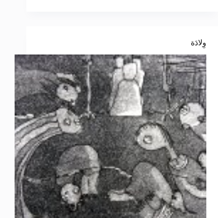
وِلادَة