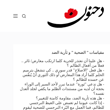
لتجاوز
لى
لمحتوى
مقياسات ” الضحية ” و ثأرية الضد
- هل علينا أن نعتذر للحرية كلما ارتكب معارض/ ثائر ..
فعلاً من أفعال الظالم ؟
- هل فعل "الاصلاح" قدر سوري .. كي ننشغل بترميم
الحلم كلما أراد هذا المعارض أو ذلك الثوري أنْ يُنفّس
عن حسده للظالم ؟
- هل ندعي "ثورة" عندما نبرر لأحد السير إلى الوراء
بحجة أن لديه من مستندات الظلم ما يكفي لجلد العدل
نفسه؟
- هل هذه ثأرية الضد، مقاومة كامنة للتغيير؟
- إذا كانت عيوننا لم تغمض على الغيظ النرجسي
للظالم، فما العمل مع البُرء النرجسي للضحية ليقوم