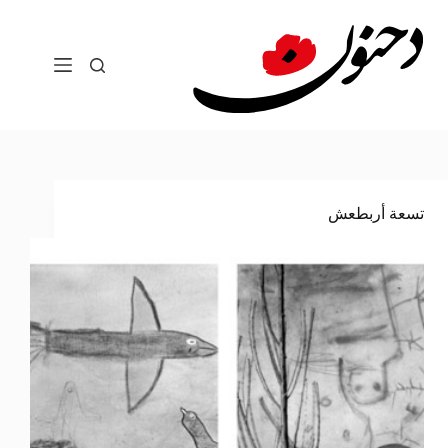
لتجاوز
لى
لمحتوى
تسعة أربطعش